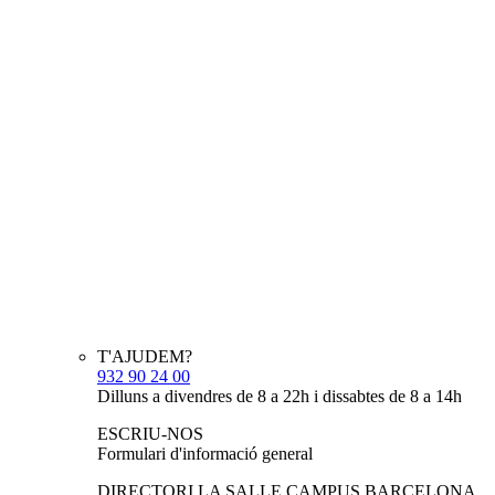
T'AJUDEM?
932 90 24 00
Dilluns a divendres de 8 a 22h i dissabtes de 8 a 14h
ESCRIU-NOS
Formulari d'informació general
DIRECTORI LA SALLE CAMPUS BARCELONA