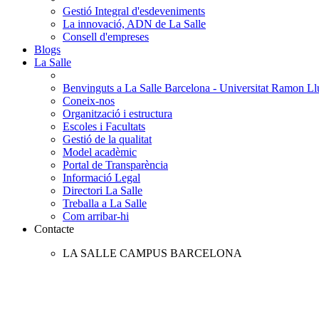
Gestió Integral d'esdeveniments
La innovació, ADN de La Salle
Consell d'empreses
Blogs
La Salle
Benvinguts a La Salle Barcelona - Universitat Ramon Llu
Coneix-nos
Organització i estructura
Escoles i Facultats
Gestió de la qualitat
Model acadèmic
Portal de Transparència
Informació Legal
Directori La Salle
Treballa a La Salle
Com arribar-hi
Contacte
LA SALLE CAMPUS BARCELONA