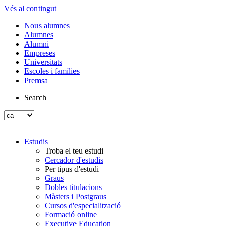
Vés al contingut
Nous alumnes
Alumnes
Alumni
Empreses
Universitats
Escoles i famílies
Premsa
Search
Estudis
Troba el teu estudi
Cercador d'estudis
Per tipus d'estudi
Graus
Dobles titulacions
Màsters i Postgraus
Cursos d'especialització
Formació online
Executive Education