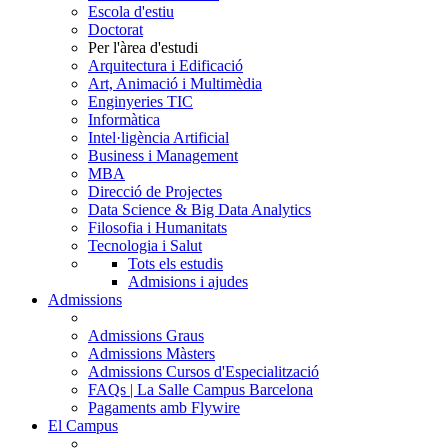
Escola d'estiu
Doctorat
Per l'àrea d'estudi
Arquitectura i Edificació
Art, Animació i Multimèdia
Enginyeries TIC
Informàtica
Intel·ligència Artificial
Business i Management
MBA
Direcció de Projectes
Data Science & Big Data Analytics
Filosofia i Humanitats
Tecnologia i Salut
Tots els estudis
Admisions i ajudes
Admissions
Admissions Graus
Admissions Màsters
Admissions Cursos d'Especialització
FAQs | La Salle Campus Barcelona
Pagaments amb Flywire
El Campus