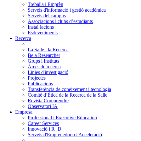
Treballa i Emprèn
Serveis d'informació i gestió acadèmica
Serveis del campus
Associacions i clubs d’estudiants
Instal·lacions
Esdeveniments
Recerca
La Salle i la Recerca
Be a Researcher
Grups i Instituts
Àrees de recerca
Linies d'investigació
Projectes
Publicacions
Transferència de coneixement i tecnologia
Comitè d’Ètica de la Recerca de la Salle
Revista Comprendre
Observatori IA
Empresa
Professional i Executive Education
Career Services
Innovació i R+D
Serveis d'Emprenedoria i Acceleració