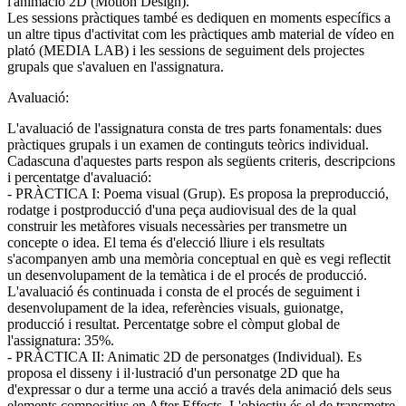
l'animació 2D (Motion Design).
Les sessions pràctiques també es dediquen en moments específics a
un altre tipus d'activitat com les pràctiques amb material de vídeo en
plató (MEDIA LAB) i les sessions de seguiment dels projectes
grupals que s'avaluen en l'assignatura.
Avaluació:
L'avaluació de l'assignatura consta de tres parts fonamentals: dues
pràctiques grupals i un examen de continguts teòrics individual.
Cadascuna d'aquestes parts respon als següents criteris, descripcions
i percentatge d'avaluació:
- PRÀCTICA I: Poema visual (Grup). Es proposa la preproducció,
rodatge i postproducció d'una peça audiovisual des de la qual
construir les metàfores visuals necessàries per transmetre un
concepte o idea. El tema és d'elecció lliure i els resultats
s'acompanyen amb una memòria conceptual en què es vegi reflectit
un desenvolupament de la temàtica i de el procés de producció.
L'avaluació és continuada i consta de el procés de seguiment i
desenvolupament de la idea, referències visuals, guionatge,
producció i resultat. Percentatge sobre el còmput global de
l'assignatura: 35%.
- PRÀCTICA II: Animatic 2D de personatges (Individual). Es
proposa el disseny i il·lustració d'un personatge 2D que ha
d'expressar o dur a terme una acció a través dela animació dels seus
elements compositius en After Effects. L'objectiu és el de transmetre