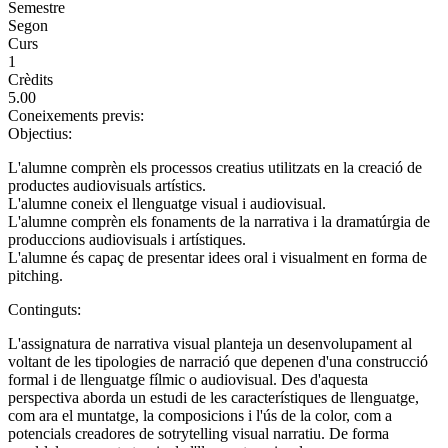
Semestre
Segon
Curs
1
Crèdits
5.00
Coneixements previs:
Objectius:
L'alumne comprèn els processos creatius utilitzats en la creació de
productes audiovisuals artístics.
L'alumne coneix el llenguatge visual i audiovisual.
L'alumne comprèn els fonaments de la narrativa i la dramatúrgia de
produccions audiovisuals i artístiques.
L'alumne és capaç de presentar idees oral i visualment en forma de
pitching.
Continguts:
L'assignatura de narrativa visual planteja un desenvolupament al
voltant de les tipologies de narració que depenen d'una construcció
formal i de llenguatge fílmic o audiovisual. Des d'aquesta
perspectiva aborda un estudi de les característiques de llenguatge,
com ara el muntatge, la composicions i l'ús de la color, com a
potencials creadores de sotrytelling visual narratiu. De forma