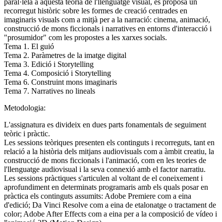
paral·lela a aquesta teoria de l'llenguatge visual, es proposa un
recorregut històric sobre les formes de creació centrades en
imaginaris visuals com a mitjà per a la narració: cinema, animació,
construcció de mons ficcionals i narratives en entorns d'interacció i
"prosumidor" com les propostes a les xarxes socials.
Tema 1. El guió
Tema 2. Paràmetres de la imatge digital
Tema 3. Edició i Storytelling
Tema 4. Composició i Storytelling
Tema 6. Construint mons imaginaris
Tema 7. Narratives no lineals
Metodologia:
L'assignatura es divideix en dues parts fonamentals de seguiment
teòric i pràctic.
Les sessions teòriques presenten els continguts i recorreguts, tant en
relació a la història dels mitjans audiovisuals com a àmbit creatiu, la
construcció de mons ficcionals i l'animació, com en les teories de
l'llenguatge audiovisual i la seva connexió amb el factor narratiu.
Les sessions pràctiques s'articulen al voltant de el coneixement i
aprofundiment en determinats programaris amb els quals posar en
pràctica els continguts assumits: Adobe Premiere com a eina
d'edició; Da Vinci Resolve com a eina de etalonatge o tractament de
color; Adobe After Effects com a eina per a la composició de vídeo i