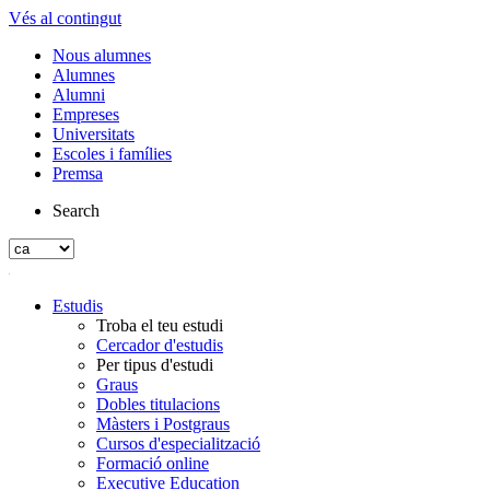
Vés al contingut
Nous alumnes
Alumnes
Alumni
Empreses
Universitats
Escoles i famílies
Premsa
Search
Estudis
Troba el teu estudi
Cercador d'estudis
Per tipus d'estudi
Graus
Dobles titulacions
Màsters i Postgraus
Cursos d'especialització
Formació online
Executive Education