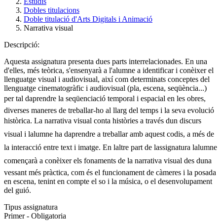
Estudis
Dobles titulacions
Doble titulació d'Arts Digitals i Animació
Narrativa visual
Descripció:
Aquesta assignatura presenta dues parts interrelacionades. En una
d'elles, més teòrica, s'ensenyarà a l'alumne a identificar i conèixer el
llenguatge visual i audiovisual, així com determinats conceptes del
llenguatge cinematogràfic i audiovisual (pla, escena, seqüència...)
per tal daprendre la seqüenciació temporal i espacial en les obres,
diverses maneres de treballar-ho al llarg del temps i la seva evolució
històrica. La narrativa visual conta històries a través dun discurs
visual i lalumne ha daprendre a treballar amb aquest codis, a més de
la interacció entre text i imatge. En laltre part de lassignatura lalumne
començarà a conèixer els fonaments de la narrativa visual des duna
vessant més pràctica, com és el funcionament de càmeres i la posada
en escena, tenint en compte el so i la música, o el desenvolupament
del guió.
Tipus assignatura
Primer - Obligatoria