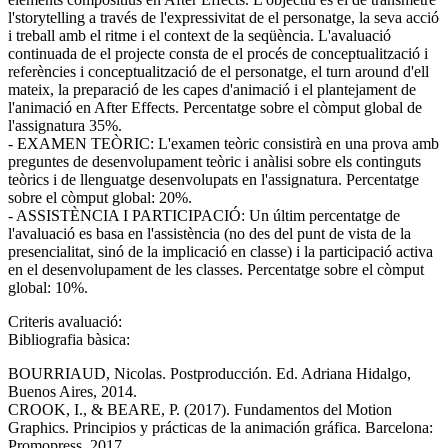
l'storytelling a través de l'expressivitat de el personatge, la seva acció
i treball amb el ritme i el context de la seqüència. L'avaluació
continuada de el projecte consta de el procés de conceptualització i
referències i conceptualització de el personatge, el turn around d'ell
mateix, la preparació de les capes d'animació i el plantejament de
l'animació en After Effects. Percentatge sobre el còmput global de
l'assignatura 35%.
- EXAMEN TEÒRIC: L'examen teòric consistirà en una prova amb
preguntes de desenvolupament teòric i anàlisi sobre els continguts
teòrics i de llenguatge desenvolupats en l'assignatura. Percentatge
sobre el còmput global: 20%.
- ASSISTÈNCIA I PARTICIPACIÓ: Un últim percentatge de
l'avaluació es basa en l'assistència (no des del punt de vista de la
presencialitat, sinó de la implicació en classe) i la participació activa
en el desenvolupament de les classes. Percentatge sobre el còmput
global: 10%.
Criteris avaluació:
Bibliografia bàsica:
BOURRIAUD, Nicolas. Postproducción. Ed. Adriana Hidalgo,
Buenos Aires, 2014.
CROOK, I., & BEARE, P. (2017). Fundamentos del Motion
Graphics. Principios y prácticas de la animación gráfica. Barcelona:
Promopress, 2017.