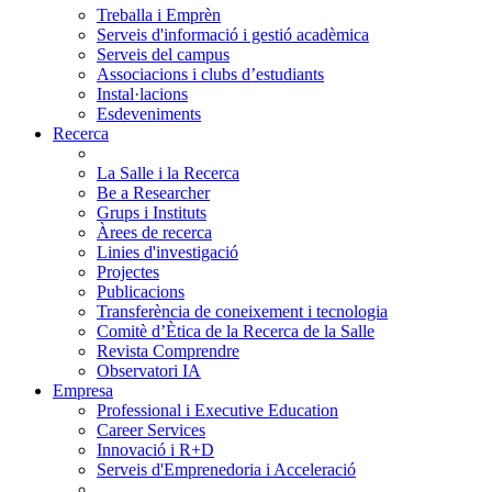
Treballa i Emprèn
Serveis d'informació i gestió acadèmica
Serveis del campus
Associacions i clubs d’estudiants
Instal·lacions
Esdeveniments
Recerca
La Salle i la Recerca
Be a Researcher
Grups i Instituts
Àrees de recerca
Linies d'investigació
Projectes
Publicacions
Transferència de coneixement i tecnologia
Comitè d’Ètica de la Recerca de la Salle
Revista Comprendre
Observatori IA
Empresa
Professional i Executive Education
Career Services
Innovació i R+D
Serveis d'Emprenedoria i Acceleració