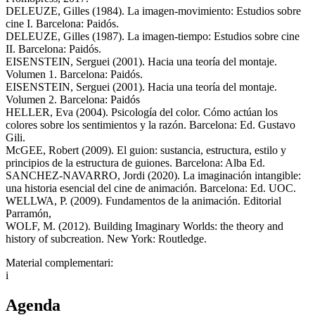
DELEUZE, Gilles (1984). La imagen-movimiento: Estudios sobre
cine I. Barcelona: Paidós.
DELEUZE, Gilles (1987). La imagen-tiempo: Estudios sobre cine
II. Barcelona: Paidós.
EISENSTEIN, Serguei (2001). Hacia una teoría del montaje.
Volumen 1. Barcelona: Paidós.
EISENSTEIN, Serguei (2001). Hacia una teoría del montaje.
Volumen 2. Barcelona: Paidós
HELLER, Eva (2004). Psicología del color. Cómo actúan los
colores sobre los sentimientos y la razón. Barcelona: Ed. Gustavo
Gili.
McGEE, Robert (2009). El guion: sustancia, estructura, estilo y
principios de la estructura de guiones. Barcelona: Alba Ed.
SANCHEZ-NAVARRO, Jordi (2020). La imaginación intangible:
una historia esencial del cine de animación. Barcelona: Ed. UOC.
WELLWA, P. (2009). Fundamentos de la animación. Editorial
Parramón,
WOLF, M. (2012). Building Imaginary Worlds: the theory and
history of subcreation. New York: Routledge.
Material complementari:
i
Agenda