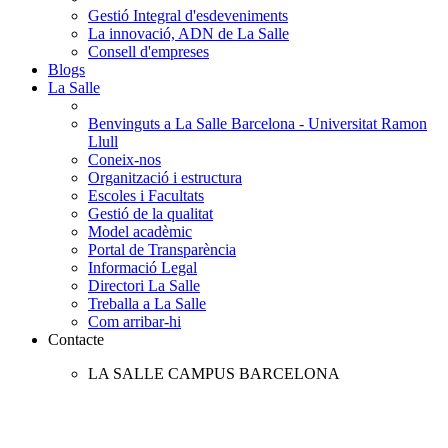
Gestió Integral d'esdeveniments
La innovació, ADN de La Salle
Consell d'empreses
Blogs
La Salle
Benvinguts a La Salle Barcelona - Universitat Ramon
Llull
Coneix-nos
Organització i estructura
Escoles i Facultats
Gestió de la qualitat
Model acadèmic
Portal de Transparència
Informació Legal
Directori La Salle
Treballa a La Salle
Com arribar-hi
Contacte
LA SALLE CAMPUS BARCELONA