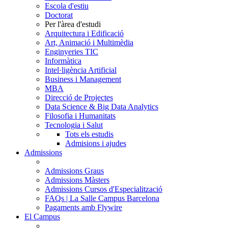
Escola d'estiu
Doctorat
Per l'àrea d'estudi
Arquitectura i Edificació
Art, Animació i Multimèdia
Enginyeries TIC
Informàtica
Intel·ligència Artificial
Business i Management
MBA
Direcció de Projectes
Data Science & Big Data Analytics
Filosofia i Humanitats
Tecnologia i Salut
Tots els estudis
Admisions i ajudes
Admissions
Admissions Graus
Admissions Màsters
Admissions Cursos d'Especialització
FAQs | La Salle Campus Barcelona
Pagaments amb Flywire
El Campus