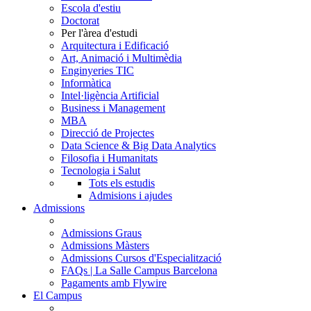
Escola d'estiu
Doctorat
Per l'àrea d'estudi
Arquitectura i Edificació
Art, Animació i Multimèdia
Enginyeries TIC
Informàtica
Intel·ligència Artificial
Business i Management
MBA
Direcció de Projectes
Data Science & Big Data Analytics
Filosofia i Humanitats
Tecnologia i Salut
Tots els estudis
Admisions i ajudes
Admissions
Admissions Graus
Admissions Màsters
Admissions Cursos d'Especialització
FAQs | La Salle Campus Barcelona
Pagaments amb Flywire
El Campus