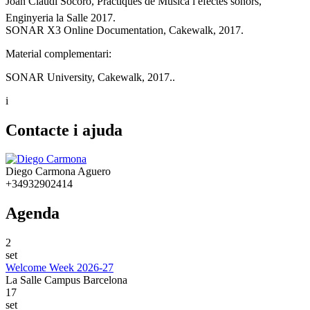
Joan Claudi Socoró, Pràctiques de Música i efectes sonors,
Enginyeria la Salle 2017.
SONAR X3 Online Documentation, Cakewalk, 2017.
Material complementari:
SONAR University, Cakewalk, 2017..
i
Contacte i ajuda
Diego Carmona Aguero
+34932902414
Agenda
2
set
Welcome Week 2026-27
La Salle Campus Barcelona
17
set