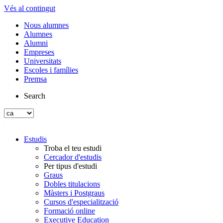
Vés al contingut
Nous alumnes
Alumnes
Alumni
Empreses
Universitats
Escoles i famílies
Premsa
Search
Estudis
Troba el teu estudi
Cercador d'estudis
Per tipus d'estudi
Graus
Dobles titulacions
Màsters i Postgraus
Cursos d'especialització
Formació online
Executive Education