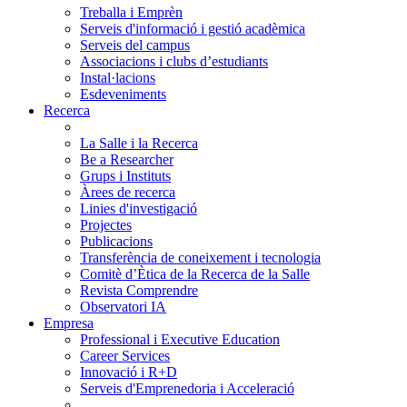
Treballa i Emprèn
Serveis d'informació i gestió acadèmica
Serveis del campus
Associacions i clubs d’estudiants
Instal·lacions
Esdeveniments
Recerca
La Salle i la Recerca
Be a Researcher
Grups i Instituts
Àrees de recerca
Linies d'investigació
Projectes
Publicacions
Transferència de coneixement i tecnologia
Comitè d’Ètica de la Recerca de la Salle
Revista Comprendre
Observatori IA
Empresa
Professional i Executive Education
Career Services
Innovació i R+D
Serveis d'Emprenedoria i Acceleració