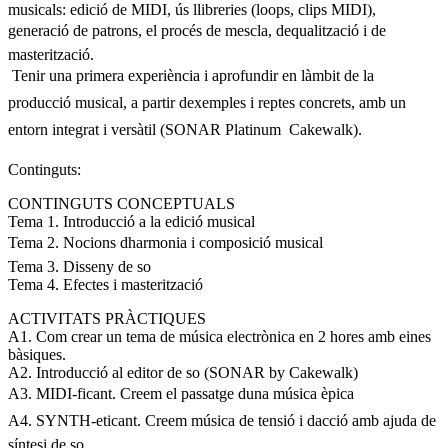
musicals: edició de MIDI, ús llibreries (loops, clips MIDI),
generació de patrons, el procés de mescla, dequalització i de
masterització.
 Tenir una primera experiència i aprofundir en làmbit de la
producció musical, a partir dexemples i reptes concrets, amb un
entorn integrat i versàtil (SONAR Platinum  Cakewalk).
Continguts:
CONTINGUTS CONCEPTUALS
Tema 1. Introducció a la edició musical
Tema 2. Nocions dharmonia i composició musical
Tema 3. Disseny de so
Tema 4. Efectes i masterització
ACTIVITATS PRÀCTIQUES
A1. Com crear un tema de música electrònica en 2 hores amb eines
bàsiques.
A2. Introducció al editor de so (SONAR by Cakewalk)
A3. MIDI-ficant. Creem el passatge duna música èpica
A4. SYNTH-eticant. Creem música de tensió i dacció amb ajuda de
síntesi de so