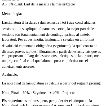
A5. FX-tuant. Lart de la mescla i la masterització
Metodologia:
Lassignatura té la durada dun semestre i tot i que conté algunes
sessions a on sexpliquen fonaments teòrics, la major part de les
sessions són fonamentalment de contingut pràctic al mateix
laboratori. Per aquest motiu, lassignatura savalua en un format
davaluació continuada obligatòria (seguiment), la qual consta de
diverses proves ràpides i lliuraments a partir de les activitats que es
van proposant al llarg de les sessions pràctiques de laboratori, més
un projecte final en el que lalumne posa en pràctica tots els
coneixements apresos.
Avaluació:
La nota final de lassignatura es calcula a partir del següent promig:
Nota_Final = 60% · Seguiment + 40% · Projecte
Els requeriments mínims, però, per poder fer el còmput de la
Nota_final amb lanterior expressió és que tant la nota de seguiment