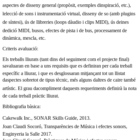
aspectes de disseny general (propòsit, exemples dinspiració, etc.),
lelecció de sons i instrumentació virtual, disseny de so (amb plugins
de síntesi), ús de llibreries (loops dàudio i clips MIDI), ús deines
dedició MIDI, busos, efectes de pista i de bus, processament de
dinàmica, mescla, etc.
Criteris avaluació:
Els treballs lliurats (tant dins del seguiment com el projecte final)
savaluaran en base a uns requisits que es definiran per cada treball
específic a lliurar, i que es desglossaran mitjançant tot un llistat
daspectes sobretot de tipus tècnic, més alguns daltres de caire també
artístic. El grau dacompliment daquests requeriments definirà la nota
de cada treball pràctic lliurat.
Bibliografia bàsica:
Cakewalk Inc., SONAR Skills Guide, 2013.
Joan Claudi Socoró, Transparències de Música i efectes sonors,
Enginyeria la Salle 2017.