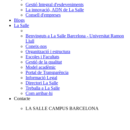
Gestió Integral d'esdeveniments
La innovació, ADN de La Salle
Consell d'empreses
Blogs
La Salle
Benvinguts a La Salle Barcelona - Universitat Ramon
Llull
Coneix-nos
Organització i estructura
Escoles i Facultats
Gestió de la qualitat
Model acadèmic
Portal de Transparència
Informació Legal
Directori La Salle
Treballa a La Salle
Com arribar-hi
Contacte
LA SALLE CAMPUS BARCELONA