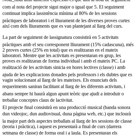
com al nota del projecte sigui major o igual que 5. El seguiment
continuat implica lassistència mínima al 80% de les sessions
pràctiques de laboratori i el lliurament de les diverses proves curtes
així com dels lliuraments que es van plantejant al llarg del curs.
La part de seguiment de lassignatura consistirà en 5 activitats
pràctiques amb el seu corresponent lliurament (15% cadascuna), més
2 proves curtes (25% en total) que es realitzaran en el mateix
laboratori. Mentre que les activitats es presentaran en grup, les
proves es realitzaran de forma individual i amb el mateix PC. La
realització de les activitats sinicia en hores lectives (classe) i amb
ajuda de les explicacions donades pels professors i els dubtes que es
vagin solucionant al llarg de les mateixes. Els enunciats dels
requeriments saniran facilitant al llarg de les diferents activitats, i
abans sempre hi haurà algun apunt teòric que ajudi a introduir o
treballar conceptes claus de lactivitat.
El projecte final consistirà en una producció musical (banda sonora
dun videojoc, dun audiovisual, duna pàgina web, etc.) que inclourà
la major part dels aspectes treballats al llarg de les sessions de classe
(teoria i pràctica), i aquest es presentarà a final de curs (darrera
setmana de classe) de forma oral i a laula. Es presentaran els