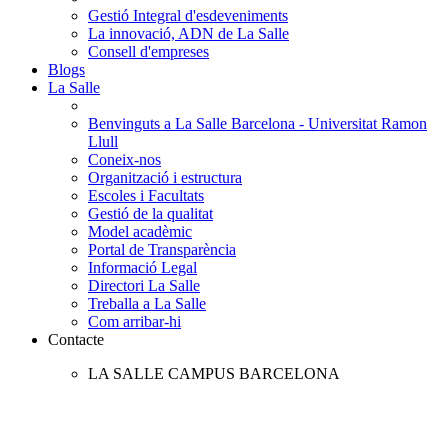
Gestió Integral d'esdeveniments
La innovació, ADN de La Salle
Consell d'empreses
Blogs
La Salle
Benvinguts a La Salle Barcelona - Universitat Ramon
Llull
Coneix-nos
Organització i estructura
Escoles i Facultats
Gestió de la qualitat
Model acadèmic
Portal de Transparència
Informació Legal
Directori La Salle
Treballa a La Salle
Com arribar-hi
Contacte
LA SALLE CAMPUS BARCELONA