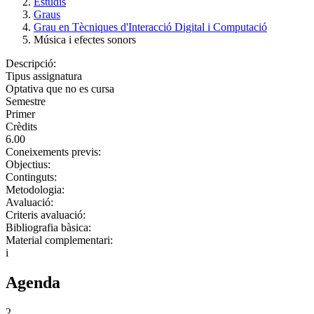
Estudis
Graus
Grau en Tècniques d'Interacció Digital i Computació
Música i efectes sonors
Descripció:
Tipus assignatura
Optativa que no es cursa
Semestre
Primer
Crèdits
6.00
Coneixements previs:
Objectius:
Continguts:
Metodologia:
Avaluació:
Criteris avaluació:
Bibliografia bàsica:
Material complementari:
i
Agenda
2