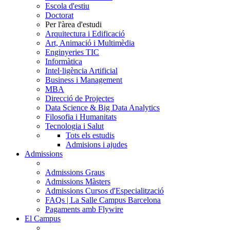
Escola d'estiu
Doctorat
Per l'àrea d'estudi
Arquitectura i Edificació
Art, Animació i Multimèdia
Enginyeries TIC
Informàtica
Intel·ligència Artificial
Business i Management
MBA
Direcció de Projectes
Data Science & Big Data Analytics
Filosofia i Humanitats
Tecnologia i Salut
Tots els estudis
Admisions i ajudes
Admissions
Admissions Graus
Admissions Màsters
Admissions Cursos d'Especialització
FAQs | La Salle Campus Barcelona
Pagaments amb Flywire
El Campus