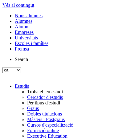
Vés al contingut
Nous alumnes
Alumnes
Alumni
Empreses
Universitats
Escoles i famílies
Premsa
Search
Estudis
Troba el teu estudi
Cercador d'estudis
Per tipus d'estudi
Graus
Dobles titulacions
Màsters i Postgraus
Cursos d'especialització
Formació online
Executive Education