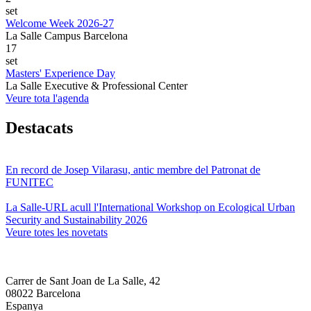
set
Welcome Week 2026-27
La Salle Campus Barcelona
17
set
Masters' Experience Day
La Salle Executive & Professional Center
Veure tota l'agenda
Destacats
En record de Josep Vilarasu, antic membre del Patronat de
FUNITEC
La Salle-URL acull l'International Workshop on Ecological Urban
Security and Sustainability 2026
Veure totes les novetats
Carrer de Sant Joan de La Salle, 42
08022 Barcelona
Espanya