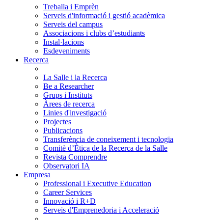
Treballa i Emprèn
Serveis d'informació i gestió acadèmica
Serveis del campus
Associacions i clubs d’estudiants
Instal·lacions
Esdeveniments
Recerca
La Salle i la Recerca
Be a Researcher
Grups i Instituts
Àrees de recerca
Linies d'investigació
Projectes
Publicacions
Transferència de coneixement i tecnologia
Comitè d’Ètica de la Recerca de la Salle
Revista Comprendre
Observatori IA
Empresa
Professional i Executive Education
Career Services
Innovació i R+D
Serveis d'Emprenedoria i Acceleració