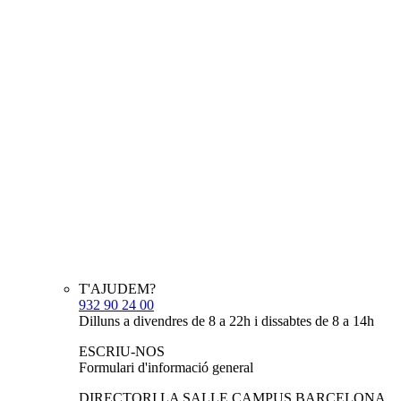
T'AJUDEM?
932 90 24 00
Dilluns a divendres de 8 a 22h i dissabtes de 8 a 14h
ESCRIU-NOS
Formulari d'informació general
DIRECTORI LA SALLE CAMPUS BARCELONA