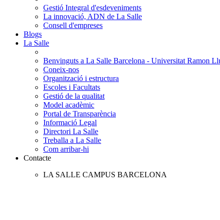
Gestió Integral d'esdeveniments
La innovació, ADN de La Salle
Consell d'empreses
Blogs
La Salle
Benvinguts a La Salle Barcelona - Universitat Ramon Llu
Coneix-nos
Organització i estructura
Escoles i Facultats
Gestió de la qualitat
Model acadèmic
Portal de Transparència
Informació Legal
Directori La Salle
Treballa a La Salle
Com arribar-hi
Contacte
LA SALLE CAMPUS BARCELONA