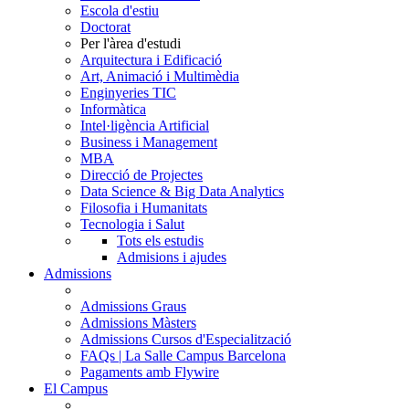
Escola d'estiu
Doctorat
Per l'àrea d'estudi
Arquitectura i Edificació
Art, Animació i Multimèdia
Enginyeries TIC
Informàtica
Intel·ligència Artificial
Business i Management
MBA
Direcció de Projectes
Data Science & Big Data Analytics
Filosofia i Humanitats
Tecnologia i Salut
Tots els estudis
Admisions i ajudes
Admissions
Admissions Graus
Admissions Màsters
Admissions Cursos d'Especialització
FAQs | La Salle Campus Barcelona
Pagaments amb Flywire
El Campus