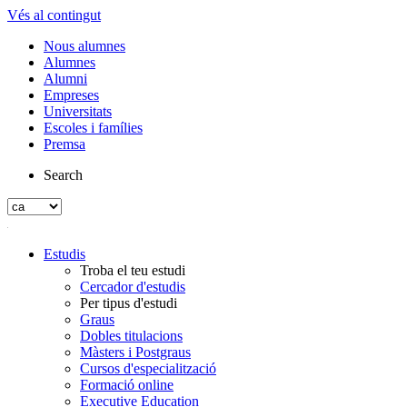
Vés al contingut
Nous alumnes
Alumnes
Alumni
Empreses
Universitats
Escoles i famílies
Premsa
Search
Estudis
Troba el teu estudi
Cercador d'estudis
Per tipus d'estudi
Graus
Dobles titulacions
Màsters i Postgraus
Cursos d'especialització
Formació online
Executive Education