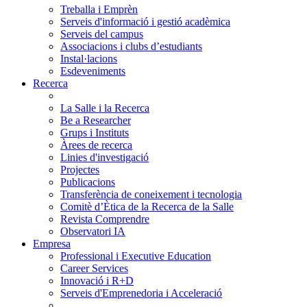
Treballa i Emprèn
Serveis d'informació i gestió acadèmica
Serveis del campus
Associacions i clubs d’estudiants
Instal·lacions
Esdeveniments
Recerca
La Salle i la Recerca
Be a Researcher
Grups i Instituts
Àrees de recerca
Linies d'investigació
Projectes
Publicacions
Transferència de coneixement i tecnologia
Comitè d’Ètica de la Recerca de la Salle
Revista Comprendre
Observatori IA
Empresa
Professional i Executive Education
Career Services
Innovació i R+D
Serveis d'Emprenedoria i Acceleració