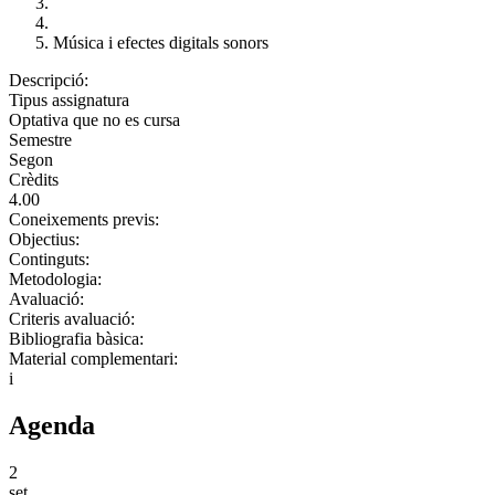
Música i efectes digitals sonors
Descripció:
Tipus assignatura
Optativa que no es cursa
Semestre
Segon
Crèdits
4.00
Coneixements previs:
Objectius:
Continguts:
Metodologia:
Avaluació:
Criteris avaluació:
Bibliografia bàsica:
Material complementari:
i
Agenda
2
set