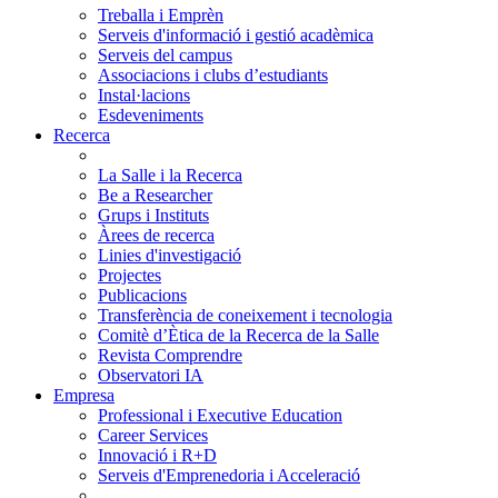
Treballa i Emprèn
Serveis d'informació i gestió acadèmica
Serveis del campus
Associacions i clubs d’estudiants
Instal·lacions
Esdeveniments
Recerca
La Salle i la Recerca
Be a Researcher
Grups i Instituts
Àrees de recerca
Linies d'investigació
Projectes
Publicacions
Transferència de coneixement i tecnologia
Comitè d’Ètica de la Recerca de la Salle
Revista Comprendre
Observatori IA
Empresa
Professional i Executive Education
Career Services
Innovació i R+D
Serveis d'Emprenedoria i Acceleració