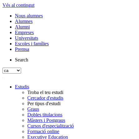
Vés al contingut
Nous alumnes
Alumnes
Alumni
Empreses
Universitats
Escoles i famílies
Premsa
Search
Estudis
Troba el teu estudi
Cercador d'estudis
Per tipus d'estudi
Graus
Dobles titulacions
Màsters i Postgraus
Cursos d'especialització
Formació online
Executive Education