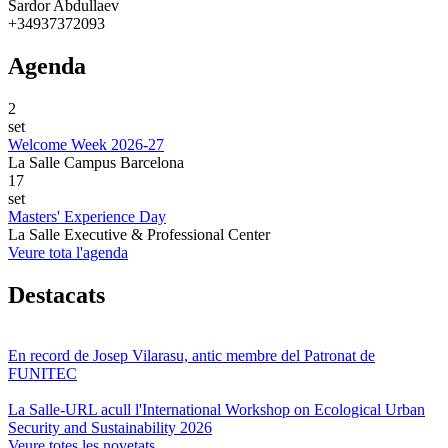
Sardor Abdullaev
+34937372093
Agenda
2
set
Welcome Week 2026-27
La Salle Campus Barcelona
17
set
Masters' Experience Day
La Salle Executive & Professional Center
Veure tota l'agenda
Destacats
En record de Josep Vilarasu, antic membre del Patronat de
FUNITEC
La Salle-URL acull l'International Workshop on Ecological Urban
Security and Sustainability 2026
Veure totes les novetats