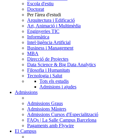
Escola d'estiu
Doctorat
Per l'àrea d'estudi
Arquitectura i Edificació
Art, Animació i Multimèdia
Enginyeries TIC
Informàtica
Intel·ligència Artificial
Business i Management
MBA
Direcció de Projectes
Data Science & Big Data Analytics
Filosofia i Humanitats
Tecnologia i Salut
Tots els estudis
Admisions i ajudes
Admissions
Admissions Graus
Admissions Màsters
Admissions Cursos d'Especialització
FAQs | La Salle Campus Barcelona
Pagaments amb Flywire
El Campus