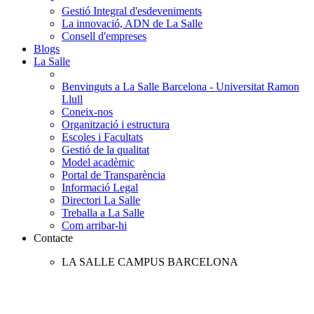
Gestió Integral d'esdeveniments
La innovació, ADN de La Salle
Consell d'empreses
Blogs
La Salle
Benvinguts a La Salle Barcelona - Universitat Ramon
Llull
Coneix-nos
Organització i estructura
Escoles i Facultats
Gestió de la qualitat
Model acadèmic
Portal de Transparència
Informació Legal
Directori La Salle
Treballa a La Salle
Com arribar-hi
Contacte
LA SALLE CAMPUS BARCELONA