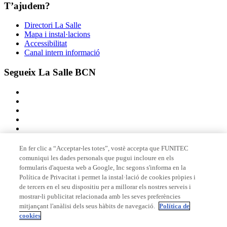
T’ajudem?
Directori La Salle
Mapa i instal·lacions
Accessibilitat
Canal intern informació
Segueix La Salle BCN
En fer clic a “Acceptar-les totes”, vostè accepta que FUNITEC
comuniqui les dades personals que pugui incloure en els
Membre de
formularis d'aquesta web a Google, Inc segons s'informa en la
Política de Privacitat i permet la instal·lació de cookies pròpies i
de tercers en el seu dispositiu per a millorar els nostres serveis i
mostrar-li publicitat relacionada amb les seves preferències
Acreditacions
mitjançant l'anàlisi dels seus hàbits de navegació.
Política de
cookies