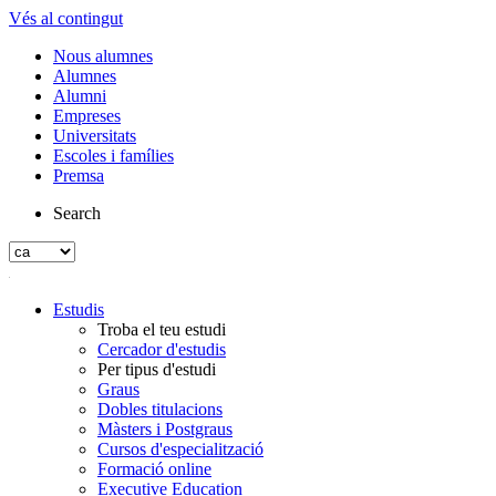
Vés al contingut
Nous alumnes
Alumnes
Alumni
Empreses
Universitats
Escoles i famílies
Premsa
Search
Estudis
Troba el teu estudi
Cercador d'estudis
Per tipus d'estudi
Graus
Dobles titulacions
Màsters i Postgraus
Cursos d'especialització
Formació online
Executive Education