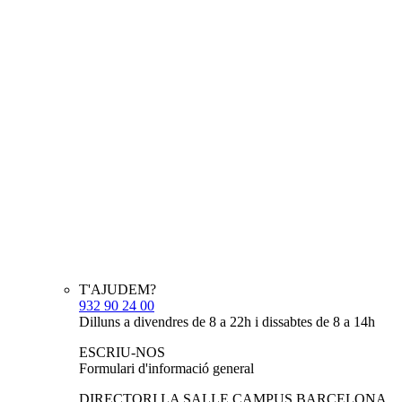
T'AJUDEM?
932 90 24 00
Dilluns a divendres de 8 a 22h i dissabtes de 8 a 14h
ESCRIU-NOS
Formulari d'informació general
DIRECTORI LA SALLE CAMPUS BARCELONA