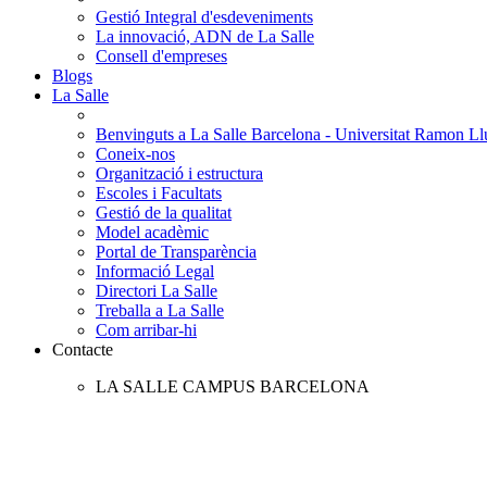
Gestió Integral d'esdeveniments
La innovació, ADN de La Salle
Consell d'empreses
Blogs
La Salle
Benvinguts a La Salle Barcelona - Universitat Ramon Llu
Coneix-nos
Organització i estructura
Escoles i Facultats
Gestió de la qualitat
Model acadèmic
Portal de Transparència
Informació Legal
Directori La Salle
Treballa a La Salle
Com arribar-hi
Contacte
LA SALLE CAMPUS BARCELONA