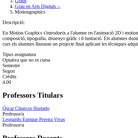
Graus
Grau en Arts Digitals --
Motiongraphics
Descripció:
En Motion Graphics s'introdueix a l'alumne en l'animació 2D i motion g
composició, tipografia, dissenyo gràfic i il·lustració. Els alumnes domi
curs els alumnes lliuraran un projecte final aplicant les tècniques adqui
Tipus assignatura
Optativa que no es cursa
Semestre
Segon
Crèdits
4.00
Professors Titulars
Óscar Chuecos Hurtado
Professor/a
Leonardo Enrique Pereira Vivas
Professor/a
Professors Docents