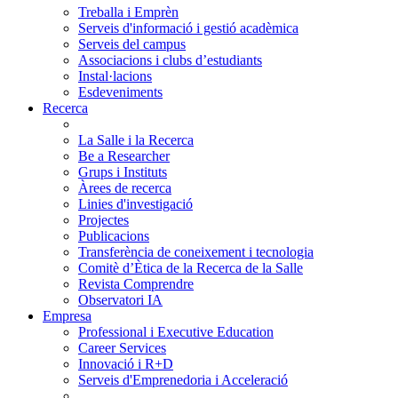
Treballa i Emprèn
Serveis d'informació i gestió acadèmica
Serveis del campus
Associacions i clubs d’estudiants
Instal·lacions
Esdeveniments
Recerca
La Salle i la Recerca
Be a Researcher
Grups i Instituts
Àrees de recerca
Linies d'investigació
Projectes
Publicacions
Transferència de coneixement i tecnologia
Comitè d’Ètica de la Recerca de la Salle
Revista Comprendre
Observatori IA
Empresa
Professional i Executive Education
Career Services
Innovació i R+D
Serveis d'Emprenedoria i Acceleració