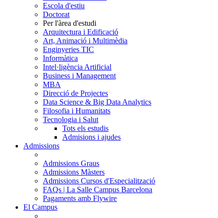
Escola d'estiu
Doctorat
Per l'àrea d'estudi
Arquitectura i Edificació
Art, Animació i Multimèdia
Enginyeries TIC
Informàtica
Intel·ligència Artificial
Business i Management
MBA
Direcció de Projectes
Data Science & Big Data Analytics
Filosofia i Humanitats
Tecnologia i Salut
Tots els estudis
Admisions i ajudes
Admissions
Admissions Graus
Admissions Màsters
Admissions Cursos d'Especialització
FAQs | La Salle Campus Barcelona
Pagaments amb Flywire
El Campus