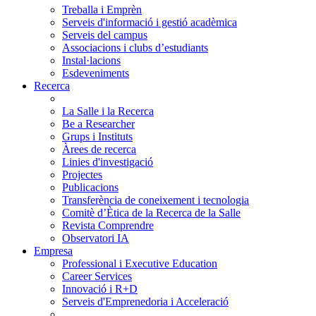
Treballa i Emprèn
Serveis d'informació i gestió acadèmica
Serveis del campus
Associacions i clubs d’estudiants
Instal·lacions
Esdeveniments
Recerca
La Salle i la Recerca
Be a Researcher
Grups i Instituts
Àrees de recerca
Linies d'investigació
Projectes
Publicacions
Transferència de coneixement i tecnologia
Comitè d’Ètica de la Recerca de la Salle
Revista Comprendre
Observatori IA
Empresa
Professional i Executive Education
Career Services
Innovació i R+D
Serveis d'Emprenedoria i Acceleració