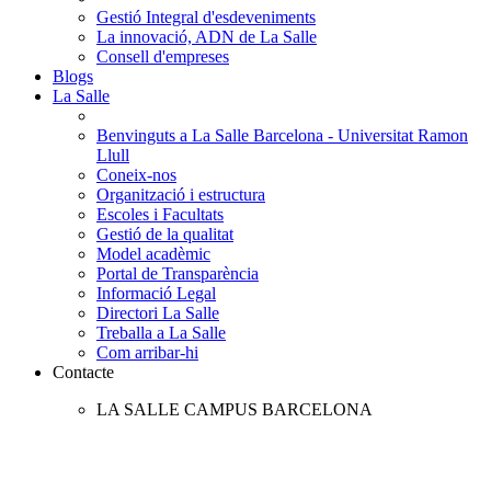
Gestió Integral d'esdeveniments
La innovació, ADN de La Salle
Consell d'empreses
Blogs
La Salle
Benvinguts a La Salle Barcelona - Universitat Ramon
Llull
Coneix-nos
Organització i estructura
Escoles i Facultats
Gestió de la qualitat
Model acadèmic
Portal de Transparència
Informació Legal
Directori La Salle
Treballa a La Salle
Com arribar-hi
Contacte
LA SALLE CAMPUS BARCELONA