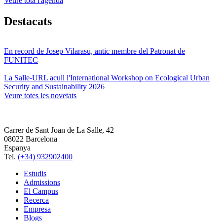
Veure tota l'agenda
Destacats
En record de Josep Vilarasu, antic membre del Patronat de
FUNITEC
La Salle-URL acull l'International Workshop on Ecological Urban
Security and Sustainability 2026
Veure totes les novetats
Carrer de Sant Joan de La Salle, 42
08022 Barcelona
Espanya
Tel.
(+34) 932902400
Estudis
Admissions
El Campus
Recerca
Empresa
Blogs