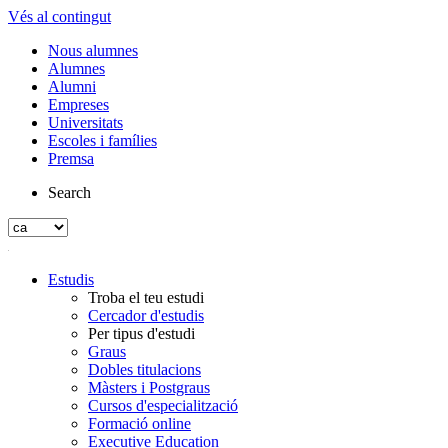
Vés al contingut
Nous alumnes
Alumnes
Alumni
Empreses
Universitats
Escoles i famílies
Premsa
Search
Estudis
Troba el teu estudi
Cercador d'estudis
Per tipus d'estudi
Graus
Dobles titulacions
Màsters i Postgraus
Cursos d'especialització
Formació online
Executive Education