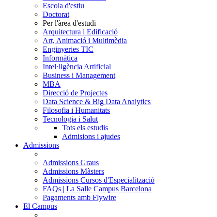
Escola d'estiu
Doctorat
Per l'àrea d'estudi
Arquitectura i Edificació
Art, Animació i Multimèdia
Enginyeries TIC
Informàtica
Intel·ligència Artificial
Business i Management
MBA
Direcció de Projectes
Data Science & Big Data Analytics
Filosofia i Humanitats
Tecnologia i Salut
Tots els estudis
Admisions i ajudes
Admissions
Admissions Graus
Admissions Màsters
Admissions Cursos d'Especialització
FAQs | La Salle Campus Barcelona
Pagaments amb Flywire
El Campus