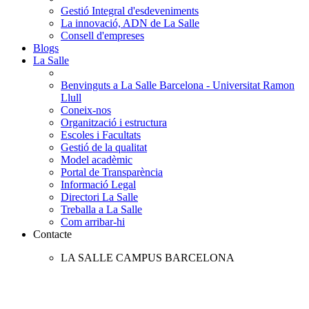
Gestió Integral d'esdeveniments
La innovació, ADN de La Salle
Consell d'empreses
Blogs
La Salle
Benvinguts a La Salle Barcelona - Universitat Ramon
Llull
Coneix-nos
Organització i estructura
Escoles i Facultats
Gestió de la qualitat
Model acadèmic
Portal de Transparència
Informació Legal
Directori La Salle
Treballa a La Salle
Com arribar-hi
Contacte
LA SALLE CAMPUS BARCELONA