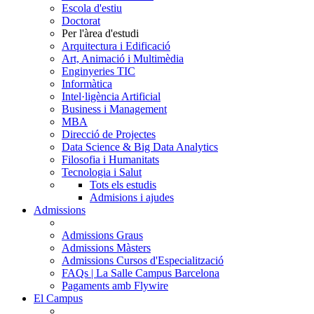
Escola d'estiu
Doctorat
Per l'àrea d'estudi
Arquitectura i Edificació
Art, Animació i Multimèdia
Enginyeries TIC
Informàtica
Intel·ligència Artificial
Business i Management
MBA
Direcció de Projectes
Data Science & Big Data Analytics
Filosofia i Humanitats
Tecnologia i Salut
Tots els estudis
Admisions i ajudes
Admissions
Admissions Graus
Admissions Màsters
Admissions Cursos d'Especialització
FAQs | La Salle Campus Barcelona
Pagaments amb Flywire
El Campus