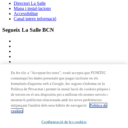
Directori La Salle
Mapa i instal·lacions
Accessibilitat
Canal intern informació
Segueix La Salle BCN
En fer clic a “Acceptar-les totes”, vostè accepta que FUNITEC
comuniqui les dades personals que pugui incloure en els
Membre de
formularis d'aquesta web a Google, Inc segons s'informa en la
Política de Privacitat i permet la instal·lació de cookies pròpies i
de tercers en el seu dispositiu per a millorar els nostres serveis i
mostrar-li publicitat relacionada amb les seves preferències
Acreditacions
mitjançant l'anàlisi dels seus hàbits de navegació.
Política de
cookies
© 2026 La Salle Campus Barcelona - URL |
Avís legal
|
Política de
Configuració de les cookies
privacitat
|
Política de cookies