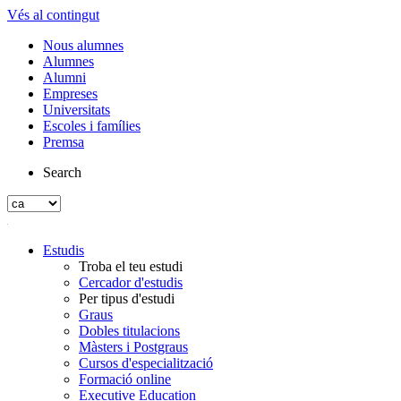
Vés al contingut
Nous alumnes
Alumnes
Alumni
Empreses
Universitats
Escoles i famílies
Premsa
Search
Estudis
Troba el teu estudi
Cercador d'estudis
Per tipus d'estudi
Graus
Dobles titulacions
Màsters i Postgraus
Cursos d'especialització
Formació online
Executive Education