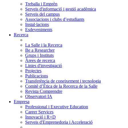
Treballa i Emprèn
Serveis d'informació i gestió acadèmica
Serveis del campus
Associacions i clubs d’estudiants
Instal·lacions
Esdeveniments
Recerca
La Salle i la Recerca
Be a Researcher
Grups i Instituts
Àrees de recerca
Linies d'investigació
Projectes
Publicacions
Transferència de coneixement i tecnologia
Comitè d’Ètica de la Recerca de la Salle
Revista Comprendre
Observatori IA
Empresa
Professional i Executive Education
Career Services
Innovació i R+D
Serveis d'Emprenedoria i Acceleració