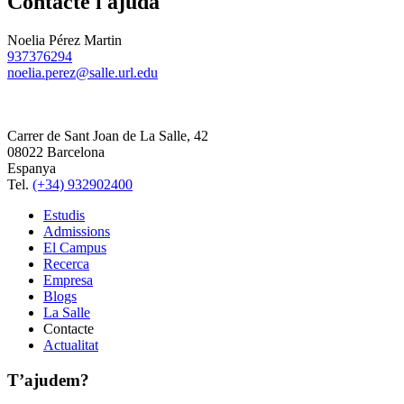
Contacte i ajuda
Noelia Pérez Martin
937376294
noelia.perez@salle.url.edu
Carrer de Sant Joan de La Salle, 42
08022 Barcelona
Espanya
Tel.
(+34) 932902400
Estudis
Admissions
El Campus
Recerca
Empresa
Blogs
La Salle
Contacte
Actualitat
T’ajudem?