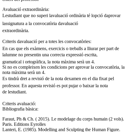
Avaluació extraordinària:
Lestudiant que no superi lavaluació ordinària té lopció daprovar
lassignatura a la convocatòria davaluació
extraordinària.
Criteris davaluació per a totes les convocatòries:
En cas que els exàmens, exercicis o treballs a lliurar per part de
lalumne no presentin una correcta expressió escrita,
gramatical i ortogràfica, la nota màxima serà un 4.
Si no es compleixen les condicions per aprovar la convocatòria, la
nota màxima serà un 4.
Es tindrà dret a revisió de la nota dexamen en el dia fixat pel
professor. En aquesta revisió es pot pujar o baixar la nota
de lestudiant.
Criteris avaluació:
Bibliografia bàsica:
Faraut, Ph & Ch. ( 2015). Le modelage du corps humain (2 vols).
Paris. Editions Eyrolles
Lanteri, E. (1985). Modelling and Sculpting the Human Figure.