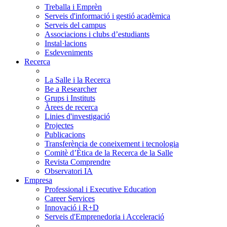
Treballa i Emprèn
Serveis d'informació i gestió acadèmica
Serveis del campus
Associacions i clubs d’estudiants
Instal·lacions
Esdeveniments
Recerca
La Salle i la Recerca
Be a Researcher
Grups i Instituts
Àrees de recerca
Linies d'investigació
Projectes
Publicacions
Transferència de coneixement i tecnologia
Comitè d’Ètica de la Recerca de la Salle
Revista Comprendre
Observatori IA
Empresa
Professional i Executive Education
Career Services
Innovació i R+D
Serveis d'Emprenedoria i Acceleració