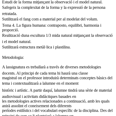
Estudi de la forma mitjançant la observació i el model natural.
Safegeix la complexitat de la forma y la expressió de la persona
retratada.
Sutilitzarà el fang com a material per al modelat del volum.
Tema 4. La figura humana: contraposto, equilibri, harmonia i
proporció.
Realització duna escultura 1/3 mida natural mitjançant la observació
i el model natural.
Sutilitzarà estructura metàl·lica i plastilina.
Metodologia:
A lassignatura es treballarà a través de diverses metodologies
docents. Al principi de cada tema hi haurà una classe
magistral on el professor introduirà determinats conceptes bàsics del
tema i contextualitzarà a lalumne en el moment
històric i artístic. A partir daquí, lalumne tindrà una sèrie de material
audiovisual i activitats didàctiques basades en
les metodologies actives relacionades a continuació, amb les quals
anirà assolint el coneixement dels diferents
períodes estilístics i del vocabulari específic de la disciplina. Des del
principi de curs se li plantejarà a lalumne un