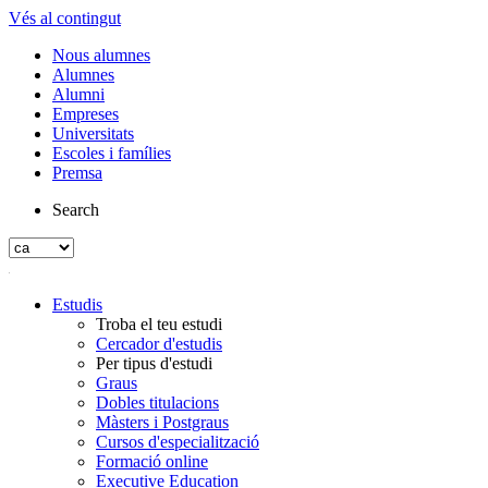
Vés al contingut
Nous alumnes
Alumnes
Alumni
Empreses
Universitats
Escoles i famílies
Premsa
Search
Estudis
Troba el teu estudi
Cercador d'estudis
Per tipus d'estudi
Graus
Dobles titulacions
Màsters i Postgraus
Cursos d'especialització
Formació online
Executive Education