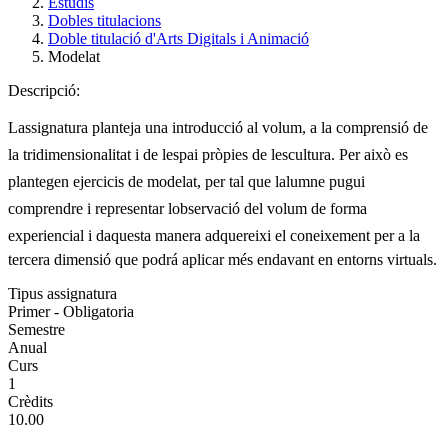
Estudis
Dobles titulacions
Doble titulació d'Arts Digitals i Animació
Modelat
Descripció:
Lassignatura planteja una introducció al volum, a la comprensió de
la tridimensionalitat i de lespai pròpies de lescultura. Per això es
plantegen ejercicis de modelat, per tal que lalumne pugui
comprendre i representar lobservació del volum de forma
experiencial i daquesta manera adquereixi el coneixement per a la
tercera dimensió que podrá aplicar més endavant en entorns virtuals.
Tipus assignatura
Primer - Obligatoria
Semestre
Anual
Curs
1
Crèdits
10.00