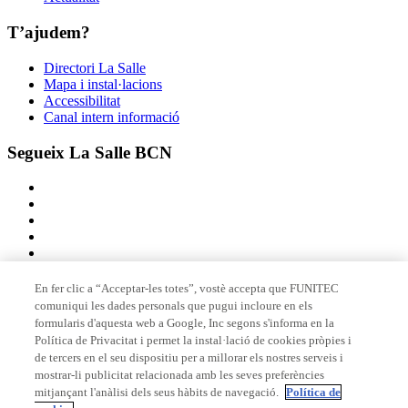
T’ajudem?
Directori La Salle
Mapa i instal·lacions
Accessibilitat
Canal intern informació
Segueix La Salle BCN
En fer clic a “Acceptar-les totes”, vostè accepta que FUNITEC
comuniqui les dades personals que pugui incloure en els
Membre de
formularis d'aquesta web a Google, Inc segons s'informa en la
Política de Privacitat i permet la instal·lació de cookies pròpies i
de tercers en el seu dispositiu per a millorar els nostres serveis i
mostrar-li publicitat relacionada amb les seves preferències
Acreditacions
mitjançant l'anàlisi dels seus hàbits de navegació.
Política de