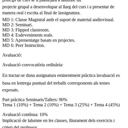
projecte grupal a desenvolupar al llarg del curs i a presentar de
manera oral i escrita al final de lassignatura.
MD 1: Classe Magistral amb el suport de material audiovisual.
MD 2: Seminari.
MD 3: Flipped classroom.
MD 4: Esdeveniments reals.
MD 5: Aprenentatge basats en projectes.
MD 6: Peer Instruction.
Avaluació:
Avaluació convocatòria ordinària:
En tractar-se duna assignatura eminentment pràctica lavaluació es
basa en lentrega puntual del treballs corresponents als temes
exposats.
Part pràctica Seminaris/Tallers: 90%
Tema 1 (10%) + Tema 2 (10%) + Tema 3 (25%) + Tema 4 (45%)
Avaluació contínua: 10%
Implicació de lalumne en les classes, lliurament dels exercicis i
criteri del professor.