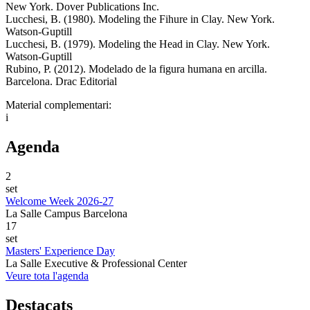
New York. Dover Publications Inc.
Lucchesi, B. (1980). Modeling the Fihure in Clay. New York.
Watson-Guptill
Lucchesi, B. (1979). Modeling the Head in Clay. New York.
Watson-Guptill
Rubino, P. (2012). Modelado de la figura humana en arcilla.
Barcelona. Drac Editorial
Material complementari:
i
Agenda
2
set
Welcome Week 2026-27
La Salle Campus Barcelona
17
set
Masters' Experience Day
La Salle Executive & Professional Center
Veure tota l'agenda
Destacats