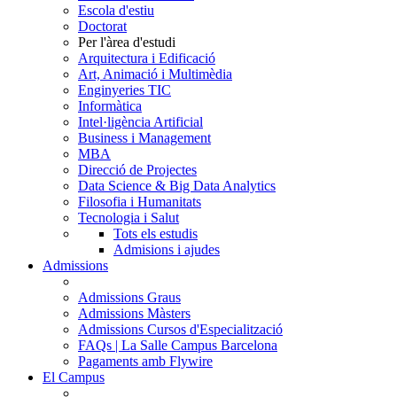
Escola d'estiu
Doctorat
Per l'àrea d'estudi
Arquitectura i Edificació
Art, Animació i Multimèdia
Enginyeries TIC
Informàtica
Intel·ligència Artificial
Business i Management
MBA
Direcció de Projectes
Data Science & Big Data Analytics
Filosofia i Humanitats
Tecnologia i Salut
Tots els estudis
Admisions i ajudes
Admissions
Admissions Graus
Admissions Màsters
Admissions Cursos d'Especialització
FAQs | La Salle Campus Barcelona
Pagaments amb Flywire
El Campus