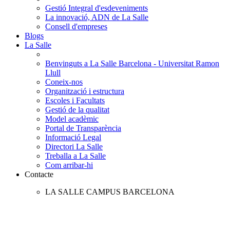
Gestió Integral d'esdeveniments
La innovació, ADN de La Salle
Consell d'empreses
Blogs
La Salle
Benvinguts a La Salle Barcelona - Universitat Ramon
Llull
Coneix-nos
Organització i estructura
Escoles i Facultats
Gestió de la qualitat
Model acadèmic
Portal de Transparència
Informació Legal
Directori La Salle
Treballa a La Salle
Com arribar-hi
Contacte
LA SALLE CAMPUS BARCELONA