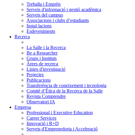
Treballa i Emprèn
Serveis d'informació i gestió acadèmica
Serveis del campus
Associacions i clubs d’estudiants
Instal·lacions
Esdeveniments
Recerca
La Salle i la Recerca
Be a Researcher
Grups i Instituts
Àrees de recerca
Linies d'investigació
Projectes
Publicacions
Transferència de coneixement i tecnologia
Comitè d’Ètica de la Recerca de la Salle
Revista Comprendre
Observatori IA
Empresa
Professional i Executive Education
Career Services
Innovació i R+D
Serveis d'Emprenedoria i Acceleració