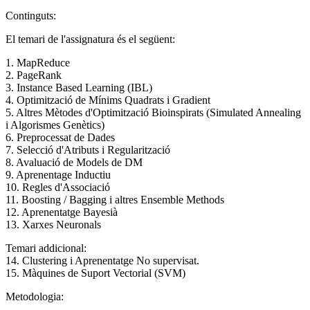
Continguts:
El temari de l'assignatura és el següent:
1. MapReduce
2. PageRank
3. Instance Based Learning (IBL)
4. Optimització de Mínims Quadrats i Gradient
5. Altres Mètodes d'Optimització Bioinspirats (Simulated Annealing
i Algorismes Genètics)
6. Preprocessat de Dades
7. Selecció d'Atributs i Regularització
8. Avaluació de Models de DM
9. Aprenentage Inductiu
10. Regles d'Associació
11. Boosting / Bagging i altres Ensemble Methods
12. Aprenentatge Bayesià
13. Xarxes Neuronals
Temari addicional:
14. Clustering i Aprenentatge No supervisat.
15. Màquines de Suport Vectorial (SVM)
Metodologia: