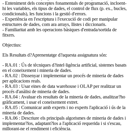
- Enteniment dels conceptes fonamentals de programació, incloent-
hi les variables, els tipus de dades, el control de flux (p. ex., bucles,
condicionals), les funcions i la gestió d'errors.
- Experiència en l'escriptura i l'execució de codi per manipular
estructures de dades, com ara arrays, llistes i diccionaris.
- Familiaritat amb les operacions bàsiques d'entrada/sortida de
fitxers.
Objectius:
Els Resultats d?Aprenentatge d?aquesta assignatura són:
- RA.01 : Ús de tècniques d?intel·ligència artificial, sistemes basats
en el coneixement i mineria de dades.
- RA.02 : Dissenyar i implementar un procés de mineria de dades
per aplicacions reals.
- RA.03 : Usar eines de data warehouse i OLAP per realitzar un
procés d'anàlisi de mineria de dades.
- RA.04 : Avaluar els resultats de la mineria de dades, analitzar?ho
gràficament, i usar el coneixement extret.
- RA.05 : Comunicar amb experts i no experts l'aplicació i ús de la
mineria de dades.
- RA.06 : Descriure els principals algorismes de mineria de dades i
implementar?los, adaptant?los a l'aplicació requerida i si s'escau,
millorant-ne el rendiment i eficiència.