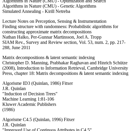
Algorithms in Nature (CMU) - Optimization and Search
Algorithms in Nature (CMU) - Genetic Algorithms
Simulated Annealing - Kirill Netreba
Lecture Notes on Perception, Sensing & Instrumentation
Finding structure with randomness: Probabilistic algorithms for
constructing approximate matrix decompositions
Nathan Halko, Per-Gunnar Martinsson, Joel A. Tropp
SIAM Rev., Survey and Review section, Vol. 53, num. 2, pp. 217-
288, June 2011
Matrix decompositions & latent semantic indexing
Christopher D. Manning, Prabhakar Raghavan and Hinrich Schütze
(2008), Introduction to Information Retrieval, Cambridge University
Press, chapter 18: Matrix decompositions & latent semantic indexing
Algorisme ID3 (Quinlan, 1986) Fitxer
J.R. Quinlan
"Induction of Decision Trees"
Machine Learning 1:81-106
Kluwer Academic Publishers
(1986)
Algorisme C4.5 (Quinlan, 1996) Fitxer
J.R. Quinlan
"Improved Use of Continuos Attributes in C4.5"