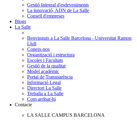
Gestió Integral d'esdeveniments
La innovació, ADN de La Salle
Consell d'empreses
Blogs
La Salle
Benvinguts a La Salle Barcelona - Universitat Ramon
Llull
Coneix-nos
Organització i estructura
Escoles i Facultats
Gestió de la qualitat
Model acadèmic
Portal de Transparència
Informació Legal
Directori La Salle
Treballa a La Salle
Com arribar-hi
Contacte
LA SALLE CAMPUS BARCELONA