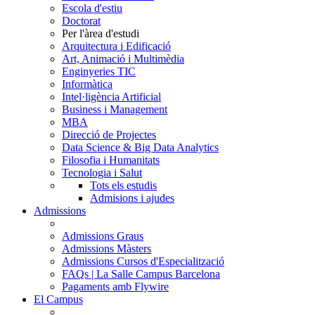
Escola d'estiu
Doctorat
Per l'àrea d'estudi
Arquitectura i Edificació
Art, Animació i Multimèdia
Enginyeries TIC
Informàtica
Intel·ligència Artificial
Business i Management
MBA
Direcció de Projectes
Data Science & Big Data Analytics
Filosofia i Humanitats
Tecnologia i Salut
Tots els estudis
Admisions i ajudes
Admissions
Admissions Graus
Admissions Màsters
Admissions Cursos d'Especialització
FAQs | La Salle Campus Barcelona
Pagaments amb Flywire
El Campus