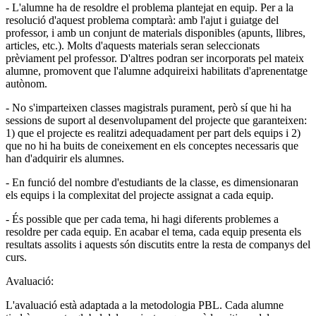
- L'alumne ha de resoldre el problema plantejat en equip. Per a la
resolució d'aquest problema comptarà: amb l'ajut i guiatge del
professor, i amb un conjunt de materials disponibles (apunts, llibres,
articles, etc.). Molts d'aquests materials seran seleccionats
prèviament pel professor. D'altres podran ser incorporats pel mateix
alumne, promovent que l'alumne adquireixi habilitats d'aprenentatge
autònom.
- No s'imparteixen classes magistrals purament, però sí que hi ha
sessions de suport al desenvolupament del projecte que garanteixen:
1) que el projecte es realitzi adequadament per part dels equips i 2)
que no hi ha buits de coneixement en els conceptes necessaris que
han d'adquirir els alumnes.
- En funció del nombre d'estudiants de la classe, es dimensionaran
els equips i la complexitat del projecte assignat a cada equip.
- És possible que per cada tema, hi hagi diferents problemes a
resoldre per cada equip. En acabar el tema, cada equip presenta els
resultats assolits i aquests són discutits entre la resta de companys del
curs.
Avaluació:
L'avaluació està adaptada a la metodologia PBL. Cada alumne