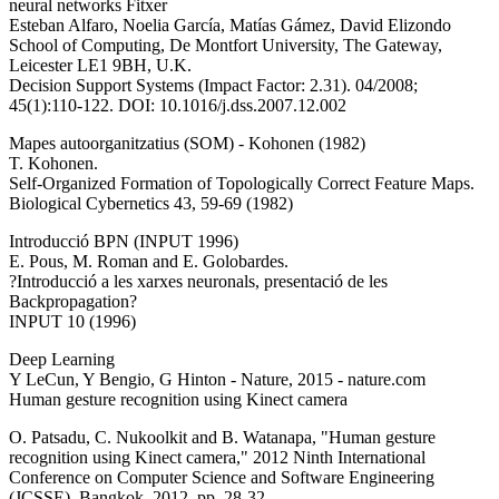
neural networks Fitxer
Esteban Alfaro, Noelia García, Matías Gámez, David Elizondo
School of Computing, De Montfort University, The Gateway,
Leicester LE1 9BH, U.K.
Decision Support Systems (Impact Factor: 2.31). 04/2008;
45(1):110-122. DOI: 10.1016/j.dss.2007.12.002
Mapes autoorganitzatius (SOM) - Kohonen (1982)
T. Kohonen.
Self-Organized Formation of Topologically Correct Feature Maps.
Biological Cybernetics 43, 59-69 (1982)
Introducció BPN (INPUT 1996)
E. Pous, M. Roman and E. Golobardes.
?Introducció a les xarxes neuronals, presentació de les
Backpropagation?
INPUT 10 (1996)
Deep Learning
Y LeCun, Y Bengio, G Hinton - Nature, 2015 - nature.com
Human gesture recognition using Kinect camera
O. Patsadu, C. Nukoolkit and B. Watanapa, "Human gesture
recognition using Kinect camera," 2012 Ninth International
Conference on Computer Science and Software Engineering
(JCSSE), Bangkok, 2012, pp. 28-32.