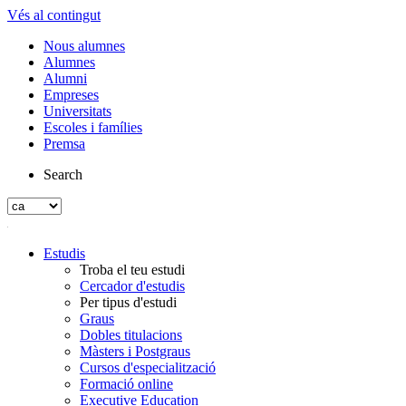
Vés al contingut
Nous alumnes
Alumnes
Alumni
Empreses
Universitats
Escoles i famílies
Premsa
Search
Estudis
Troba el teu estudi
Cercador d'estudis
Per tipus d'estudi
Graus
Dobles titulacions
Màsters i Postgraus
Cursos d'especialització
Formació online
Executive Education