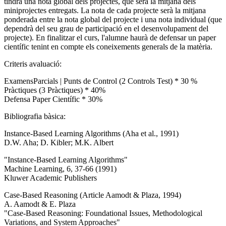
tindrà una nota global dels projectes, que serà la mitjana dels
miniprojectes entregats. La nota de cada projecte serà la mitjana
ponderada entre la nota global del projecte i una nota individual (que
dependrà del seu grau de participació en el desenvolupament del
projecte). En finalitzar el curs, l'alumne haurà de defensar un paper
científic tenint en compte els coneixements generals de la matèria.
Criteris avaluació:
ExamensParcials | Punts de Control (2 Controls Test) * 30 %
Pràctiques (3 Pràctiques) * 40%
Defensa Paper Científic * 30%
Bibliografia bàsica:
Instance-Based Learning Algorithms (Aha et al., 1991)
D.W. Aha; D. Kibler; M.K. Albert
"Instance-Based Learning Algorithms"
Machine Learning, 6, 37-66 (1991)
Kluwer Academic Publishers
Case-Based Reasoning (Article Aamodt & Plaza, 1994)
A. Aamodt & E. Plaza
"Case-Based Reasoning: Foundational Issues, Methodological
Variations, and System Approaches"