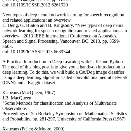
doi: 10.1109/JCSSE.2012.6261920
New types of deep neural network learning for speech recognition
and related applications: an overview
L. Deng, G. Hinton and B. Kingsbury, "New types of deep neural
network learning for speech recognition and related applications: an
overview," 2013 IEEE International Conference on Acoustics,
Speech and Signal Processing, Vancouver, BC, 2013, pp. 8599-
8603.
doi: 10.1109/ICASSP.2013.6639344
A Practical Introduction to Deep Learning with Caffe and Python
The goal of this blog post is to give you a hands-on introduction to
deep learning. To do this, we will build a Cat/Dog image classifier
using a deep learning algorithm called convolutional neural network
(CNN) and a Kaggle dataset.
K-means (MacQueen, 1967)
J.B. MacQueen
"Some Methods for classification and Analysis of Multivariate
Observations"
Proceedings of 5th Berkeley Symposium on Mathematical Statistics
and Probability, pp. 281-297, University of California Press (1967)
X-means (Pelleg & Moore, 2000)