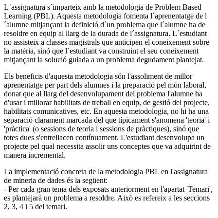
L´assignatura s´imparteix amb la metodologia de Problem Based
Learning (PBL). Aquesta metodologia fomenta l´aprenentatge de l
´alumne mitjançant la definició d´un problema que l´alumne ha de
resoldre en equip al llarg de la durada de l´assignatura. L´estudiant
no assisteix a classes magistrals que anticipen el coneixement sobre
la matèria, sinó que l´estudiant va construint el seu coneixement
mitjançant la solució guiada a un problema degudament plantejat.
Els beneficis d'aquesta metodologia són l'assoliment de millor
aprenentatge per part dels alumnes i la preparació pel món laboral,
donat que al llarg del desenvolupament del problema l'alumne ha
d'usar i millorar habilitats de treball en equip, de gestió del projecte,
habilitats comunicatives, etc. En aquesta metodologia, no hi ha una
separació clarament marcada del que típicament s'anomena 'teoria' i
'pràctica' (o sessions de teoria i sessions de pràctiques), sinó que
totes dues s'entrellacen contínuament. L'estudiant desenvolupa un
projecte pel qual necessita assolir uns conceptes que va adquirint de
manera incremental.
La implementació concreta de la metodologia PBL en l'assignatura
de mineria de dades és la següent:
- Per cada gran tema dels exposats anteriorment en l'apartat 'Temari',
es plantejarà un problema a resoldre. Això es refereix a les seccions
2, 3, 4 i 5 del temari.