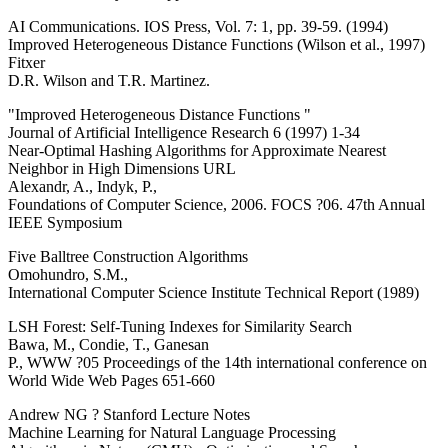
AI Communications. IOS Press, Vol. 7: 1, pp. 39-59. (1994)
Improved Heterogeneous Distance Functions (Wilson et al., 1997)
Fitxer
D.R. Wilson and T.R. Martinez.
"Improved Heterogeneous Distance Functions "
Journal of Artificial Intelligence Research 6 (1997) 1-34
Near-Optimal Hashing Algorithms for Approximate Nearest
Neighbor in High Dimensions URL
Alexandr, A., Indyk, P.,
Foundations of Computer Science, 2006. FOCS ?06. 47th Annual
IEEE Symposium
Five Balltree Construction Algorithms
Omohundro, S.M.,
International Computer Science Institute Technical Report (1989)
LSH Forest: Self-Tuning Indexes for Similarity Search
Bawa, M., Condie, T., Ganesan
P., WWW ?05 Proceedings of the 14th international conference on
World Wide Web Pages 651-660
Andrew NG ? Stanford Lecture Notes
Machine Learning for Natural Language Processing