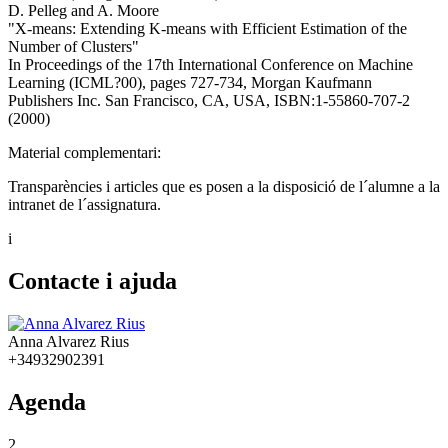
D. Pelleg and A. Moore
"X-means: Extending K-means with Efficient Estimation of the
Number of Clusters"
In Proceedings of the 17th International Conference on Machine
Learning (ICML?00), pages 727-734, Morgan Kaufmann
Publishers Inc. San Francisco, CA, USA, ISBN:1-55860-707-2
(2000)
Material complementari:
Transparències i articles que es posen a la disposició de l´alumne a la
intranet de l´assignatura.
i
Contacte i ajuda
Anna Alvarez Rius
+34932902391
Agenda
2