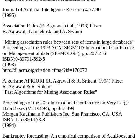
Journal of Artificial Intelligence Research 4:77-90
(1996)
Association Rules (R. Agrawal et al., 1993) Fitxer
R. Agrawal, T. Imielinski and A. Swami
"Mining association rules between sets of items in large databases"
Proceedings of the 1993 ACM SIGMOD International Conference
on Management of data (SIGMOD'93), pp. 207-216
ISBN:0-89791-592-5
(1993)
http://dl.acm.org/citation.cfmac?id=170072
Algorisme APRIORI (R. Agrawal & R. Srikant, 1994) Fitxer
R. Agrawal & R. Srikant
"Fast Algorithms for Mining Association Rules"
Proceedings of the 20th International Conference on Very Large
Data Bases (VLDB'94), pp 487-499
Morgan Kaufmann Publishers Inc. San Francisco, CA, USA
ISBN:1-55860-153-8
(1994)
Bankruptcy forecasting: An empirical comparison of AdaBoost and