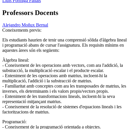
Lluís Formiga Fanals
Professors Docents
Alejandro Moñux Bernal
Coneixements previs:
Els estudiants haurien de tenir una comprensió sòlida d'àlgebra lineal
i programació abans de cursar l'assignatura. Els requisits mínims en
aquestes àrees són els següents:
Àlgebra lineal:
- Coneixement de les operacions amb vectors, com ara l'addició, la
substracció, la multiplicació escalar i el producte escalar.
- Enteniment de les operacions amb matrius, incloent-hi la
multiplicació, l'addició i la substracció de matrius.
- Familiaritat amb conceptes com ara les transposades de matrius, les
inverses, els determinants i els valors propis/vectors propis.
- Enteniment de les transformacions lineals, incloent-hi la seva
representació mitjançant matrius.
- Coneixement de la resolució de sistemes d'equacions lineals i les
factoritzacions de matrius.
Programació:
- Coneixement de la programació orientada a objectes.