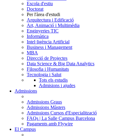
Escola d'estiu
Doctorat
Per l'àrea d'estudi
Arquitectura i Edificació
Art, Animació i Multimèdia
Enginyeries TIC
Informàtica
Intel·ligència Artificial
Business i Management
MBA
Direcció de Projectes
Data Science & Big Data Analytics
Filosofia i Humanitats
Tecnologia i Salut
Tots els estudis
Admisions i ajudes
Admissions
Admissions Graus
Admissions Màsters
Admissions Cursos d'Especialització
FAQs | La Salle Campus Barcelona
Pagaments amb Flywire
El Campus