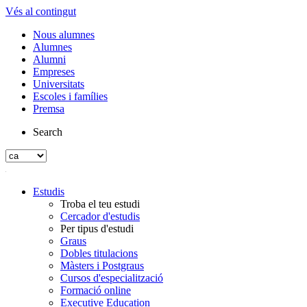
Vés al contingut
Nous alumnes
Alumnes
Alumni
Empreses
Universitats
Escoles i famílies
Premsa
Search
Estudis
Troba el teu estudi
Cercador d'estudis
Per tipus d'estudi
Graus
Dobles titulacions
Màsters i Postgraus
Cursos d'especialització
Formació online
Executive Education