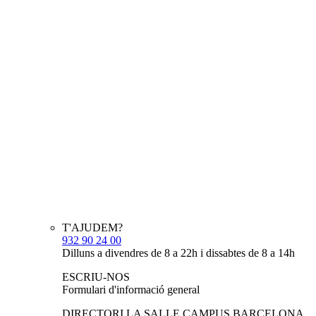
T'AJUDEM?
932 90 24 00
Dilluns a divendres de 8 a 22h i dissabtes de 8 a 14h
ESCRIU-NOS
Formulari d'informació general
DIRECTORI LA SALLE CAMPUS BARCELONA