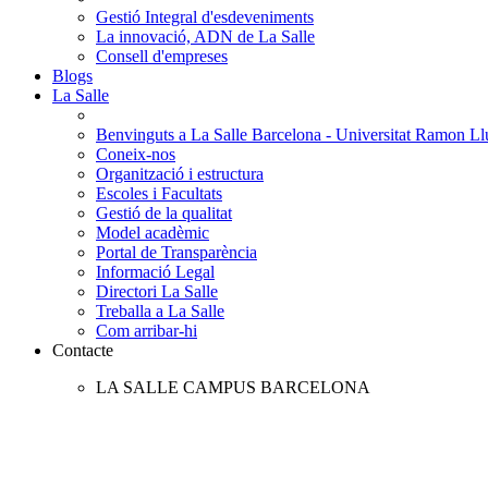
Gestió Integral d'esdeveniments
La innovació, ADN de La Salle
Consell d'empreses
Blogs
La Salle
Benvinguts a La Salle Barcelona - Universitat Ramon Llu
Coneix-nos
Organització i estructura
Escoles i Facultats
Gestió de la qualitat
Model acadèmic
Portal de Transparència
Informació Legal
Directori La Salle
Treballa a La Salle
Com arribar-hi
Contacte
LA SALLE CAMPUS BARCELONA