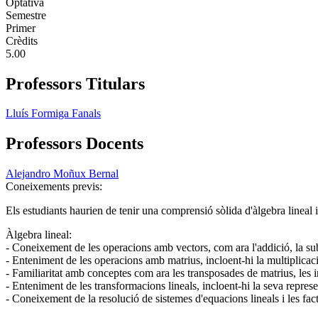
Optativa
Semestre
Primer
Crèdits
5.00
Professors Titulars
Lluís Formiga Fanals
Professors Docents
Alejandro Moñux Bernal
Coneixements previs:
Els estudiants haurien de tenir una comprensió sòlida d'àlgebra lineal 
Àlgebra lineal:
- Coneixement de les operacions amb vectors, com ara l'addició, la subst
- Enteniment de les operacions amb matrius, incloent-hi la multiplicació
- Familiaritat amb conceptes com ara les transposades de matrius, les in
- Enteniment de les transformacions lineals, incloent-hi la seva repres
- Coneixement de la resolució de sistemes d'equacions lineals i les fac