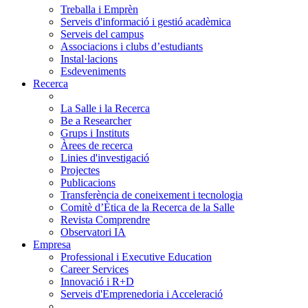
Treballa i Emprèn
Serveis d'informació i gestió acadèmica
Serveis del campus
Associacions i clubs d’estudiants
Instal·lacions
Esdeveniments
Recerca
La Salle i la Recerca
Be a Researcher
Grups i Instituts
Àrees de recerca
Linies d'investigació
Projectes
Publicacions
Transferència de coneixement i tecnologia
Comitè d’Ètica de la Recerca de la Salle
Revista Comprendre
Observatori IA
Empresa
Professional i Executive Education
Career Services
Innovació i R+D
Serveis d'Emprenedoria i Acceleració