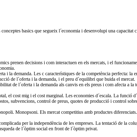
 conceptes basics que segueix l´economia i desenvolupi una capacitat cr
òmics prenen decisions i com interactuen en els mercats, i el funcioname
conomia.
ta i la demanda. Les c característiques de la competència perfecta: la en
cció de l´oferta i la demanda, i el preu d´equilibri que buida el mercat.
litat de l´oferta i la demanda als canvis en els preus i com afecta a la tot
otal, el cost mig i el cost marginal. Les economies d´escala. La funció d´o
tos, subvencions, control de preus, quotes de producció i control sobre 
opoli. Monopsoni. Els mercat competitius amb productes diferenciats.
omplicada per la independència de les empreses. La tentació de la colup
usqueda de l´òptim social en front de l´òptim privat.