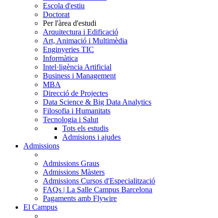
Escola d'estiu
Doctorat
Per l'àrea d'estudi
Arquitectura i Edificació
Art, Animació i Multimèdia
Enginyeries TIC
Informàtica
Intel·ligència Artificial
Business i Management
MBA
Direcció de Projectes
Data Science & Big Data Analytics
Filosofia i Humanitats
Tecnologia i Salut
Tots els estudis
Admisions i ajudes
Admissions
Admissions Graus
Admissions Màsters
Admissions Cursos d'Especialització
FAQs | La Salle Campus Barcelona
Pagaments amb Flywire
El Campus