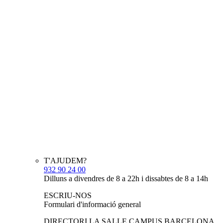
T'AJUDEM?
932 90 24 00
Dilluns a divendres de 8 a 22h i dissabtes de 8 a 14h
ESCRIU-NOS
Formulari d'informació general
DIRECTORI LA SALLE CAMPUS BARCELONA