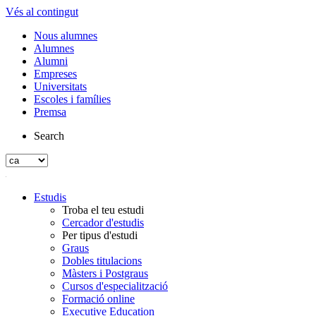
Vés al contingut
Nous alumnes
Alumnes
Alumni
Empreses
Universitats
Escoles i famílies
Premsa
Search
Estudis
Troba el teu estudi
Cercador d'estudis
Per tipus d'estudi
Graus
Dobles titulacions
Màsters i Postgraus
Cursos d'especialització
Formació online
Executive Education