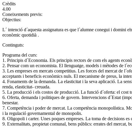
Crèdits
4.00
Coneixements previs:
Objectius:
L´ intenció d´aquesta assignatura es que l´alumne conegui i domini els
econòmic quotidià .
Continguts:
Programa del curs:
1. Principis d´Economia. Els principis rectors de com els agents econ
2. Pensar com un economista. El llenguatge, models i mètodes de l´e
3. Les empreses en mercats competitius. Les forces del mercat de l´ofer
acceptants i beneficis econòmics nuls. El mecanisme de preus, la intera
4. Fonaments de la demanda. La elasticitat i la seva aplicació. La sensibi
renda, elasticitat- creuada.
5. La producció i els costos de producció. La funció d´oferta: el cost t
6. Oferta, demanda i politiques de govern. Intervencions d´Estat (impos
benestar.
7. Competència i poder de mercat. La competència monopolística. Mon
i la regulació governamental de monopolis.
8. Oligopoli i carter. Unes poques empreses. La toma de decisions es c
9. Externalitats, propietat comunal, bens públics: errates del mercat, b