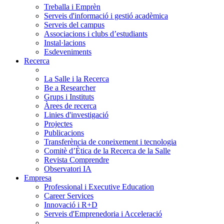
Treballa i Emprèn
Serveis d'informació i gestió acadèmica
Serveis del campus
Associacions i clubs d’estudiants
Instal·lacions
Esdeveniments
Recerca
La Salle i la Recerca
Be a Researcher
Grups i Instituts
Àrees de recerca
Linies d'investigació
Projectes
Publicacions
Transferència de coneixement i tecnologia
Comitè d’Ètica de la Recerca de la Salle
Revista Comprendre
Observatori IA
Empresa
Professional i Executive Education
Career Services
Innovació i R+D
Serveis d'Emprenedoria i Acceleració