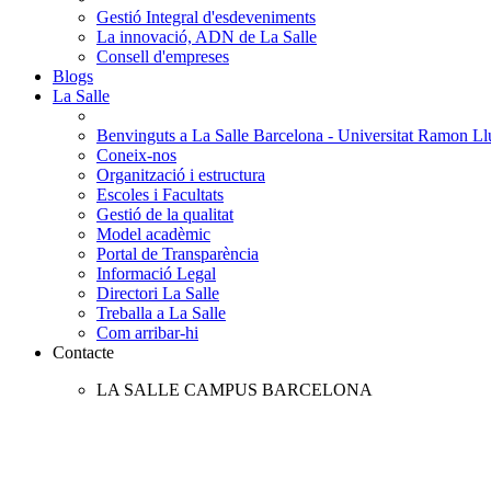
Gestió Integral d'esdeveniments
La innovació, ADN de La Salle
Consell d'empreses
Blogs
La Salle
Benvinguts a La Salle Barcelona - Universitat Ramon Llu
Coneix-nos
Organització i estructura
Escoles i Facultats
Gestió de la qualitat
Model acadèmic
Portal de Transparència
Informació Legal
Directori La Salle
Treballa a La Salle
Com arribar-hi
Contacte
LA SALLE CAMPUS BARCELONA