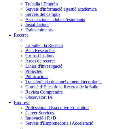
Treballa i Emprèn
Serveis d'informació i gestió acadèmica
Serveis del campus
Associacions i clubs d’estudiants
Instal·lacions
Esdeveniments
Recerca
La Salle i la Recerca
Be a Researcher
Grups i Instituts
Àrees de recerca
Linies d'investigació
Projectes
Publicacions
Transferència de coneixement i tecnologia
Comitè d’Ètica de la Recerca de la Salle
Revista Comprendre
Observatori IA
Empresa
Professional i Executive Education
Career Services
Innovació i R+D
Serveis d'Emprenedoria i Acceleració