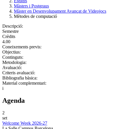
Estudis
Màsters i Postgraus
Màster en Desenvolupament Avançat de Videojocs
Mètodes de computació
Descripció:
Semestre
Crèdits
4.00
Coneixements previs:
Objectius:
Continguts:
Metodologia:
Avaluació:
Criteris avaluació:
Bibliografia bàsica:
Material complementari:
i
Agenda
2
set
Welcome Week 2026-27
La Salle Campus Barcelona