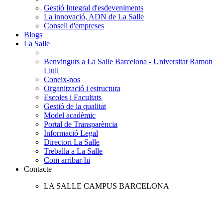
Gestió Integral d'esdeveniments
La innovació, ADN de La Salle
Consell d'empreses
Blogs
La Salle
Benvinguts a La Salle Barcelona - Universitat Ramon
Llull
Coneix-nos
Organització i estructura
Escoles i Facultats
Gestió de la qualitat
Model acadèmic
Portal de Transparència
Informació Legal
Directori La Salle
Treballa a La Salle
Com arribar-hi
Contacte
LA SALLE CAMPUS BARCELONA