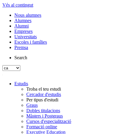
Vés al contingut
Nous alumnes
Alumnes
Alumni
Empreses
Universitats
Escoles i famílies
Premsa
Search
Estudis
Troba el teu estudi
Cercador d'estudis
Per tipus d'estudi
Graus
Dobles titulacions
Màsters i Postgraus
Cursos d'especialització
Formació online
Executive Education