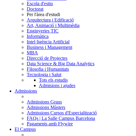
Escola d'estiu
Doctorat
Per l'àrea d'estudi
Arquitectura i Edificació
Art, Animació i Multimèdia
Enginyeries TIC
Informàtica
Intel·ligència Artificial
Business i Management
MBA
Direcció de Projectes
Data Science & Big Data Analytics
Filosofia i Humanitats
Tecnologia i Salut
Tots els estudis
Admisions i ajudes
Admissions
Admissions Graus
Admissions Màsters
Admissions Cursos d'Especialització
FAQs | La Salle Campus Barcelona
Pagaments amb Flywire
El Campus