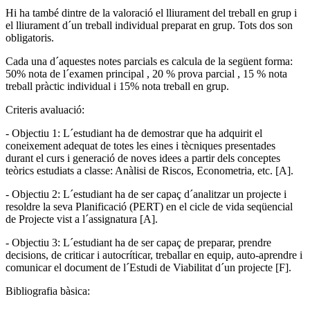
Hi ha també dintre de la valoració el lliurament del treball en grup i
el lliurament d´un treball individual preparat en grup. Tots dos son
obligatoris.
Cada una d´aquestes notes parcials es calcula de la següent forma:
50% nota de l´examen principal , 20 % prova parcial , 15 % nota
treball pràctic individual i 15% nota treball en grup.
Criteris avaluació:
- Objectiu 1: L´estudiant ha de demostrar que ha adquirit el
coneixement adequat de totes les eines i tècniques presentades
durant el curs i generació de noves idees a partir dels conceptes
teòrics estudiats a classe: Anàlisi de Riscos, Econometria, etc. [A].
- Objectiu 2: L´estudiant ha de ser capaç d´analitzar un projecte i
resoldre la seva Planificació (PERT) en el cicle de vida seqüencial
de Projecte vist a l´assignatura [A].
- Objectiu 3: L´estudiant ha de ser capaç de preparar, prendre
decisions, de criticar i autocríticar, treballar en equip, auto-aprendre i
comunicar el document de l´Estudi de Viabilitat d´un projecte [F].
Bibliografia bàsica: