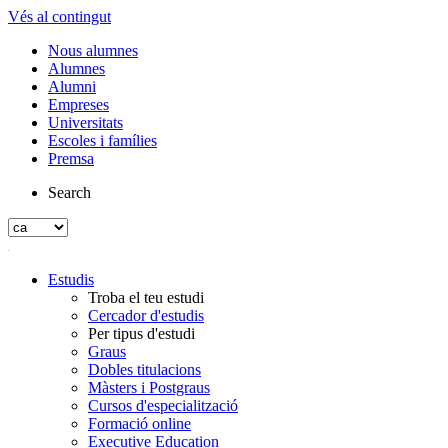
Vés al contingut
Nous alumnes
Alumnes
Alumni
Empreses
Universitats
Escoles i famílies
Premsa
Search
Estudis
Troba el teu estudi
Cercador d'estudis
Per tipus d'estudi
Graus
Dobles titulacions
Màsters i Postgraus
Cursos d'especialització
Formació online
Executive Education