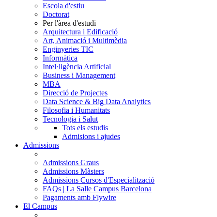
Escola d'estiu
Doctorat
Per l'àrea d'estudi
Arquitectura i Edificació
Art, Animació i Multimèdia
Enginyeries TIC
Informàtica
Intel·ligència Artificial
Business i Management
MBA
Direcció de Projectes
Data Science & Big Data Analytics
Filosofia i Humanitats
Tecnologia i Salut
Tots els estudis
Admisions i ajudes
Admissions
Admissions Graus
Admissions Màsters
Admissions Cursos d'Especialització
FAQs | La Salle Campus Barcelona
Pagaments amb Flywire
El Campus