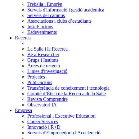
Treballa i Emprèn
Serveis d'informació i gestió acadèmica
Serveis del campus
Associacions i clubs d’estudiants
Instal·lacions
Esdeveniments
Recerca
La Salle i la Recerca
Be a Researcher
Grups i Instituts
Àrees de recerca
Linies d'investigació
Projectes
Publicacions
Transferència de coneixement i tecnologia
Comitè d’Ètica de la Recerca de la Salle
Revista Comprendre
Observatori IA
Empresa
Professional i Executive Education
Career Services
Innovació i R+D
Serveis d'Emprenedoria i Acceleració