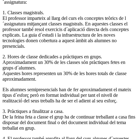
´assignatura:
1. Classes magistrals.
El professor imparteix al llarg del curs els conceptes teòrics de l
´assignatura mitjançant classes magistrals. En aquestes classes el
professor també resol exercicis d´aplicació directa dels conceptes
explicats. La guia d´estudi i la infraestructura de les noves
tecnologies donen cobertura a aquest àmbit als alumnes no
presencials.
2. Hores de classe dedicades a pràctiques en grups.
Aproximadament un 30% de les classes són pràctiques fetes en
grups d´alumnes.
Aquestes hores representen un 30% de les hores totals de classe
aproximadament.
Els alumnes semipresencials han de fer aproximadament el mateix
tipus d´esforç però en format individual per tant el nivell de
realització del seus treballs ha de ser el adient al seu esforç.
3. Pràctiques a finalitzar a casa.
De la feina feta a classe el grup ha de continuar treballant a casa fins
disposar del document final o del document individual del tema
treballat en grup.
4. El professor també aprofita al llarg del curs algunes d´aquestes