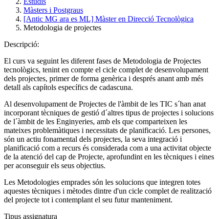
Estudis
Màsters i Postgraus
[Antic MG ara es ML] Màster en Direcció Tecnològica
Metodologia de projectes
Descripció:
El curs va seguint les diferent fases de Metodologia de Projectes
tecnològics, tenint en compte el cicle complet de desenvolupament
dels projectes, primer de forma genèrica i després anant amb més
detall als capítols específics de cadascuna.
Al desenvolupament de Projectes de l'àmbit de les TIC s´han anat
incorporant tècniques de gestió d´altres tipus de projectes i solucions
de l´àmbit de les Enginyeries, amb els que comparteixen les
mateixes problemàtiques i necessitats de planificació. Les persones,
són un actiu fonamental dels projectes, la seva integració i
planificació com a recurs és considerada com a una activitat objecte
de la atenció del cap de Projecte, aprofundint en les tècniques i eines
per aconseguir els seus objectius.
Les Metodologies emprades són les solucions que integren totes
aquestes tècniques i mètodes dintre d'un cicle complet de realització
del projecte tot i contemplant el seu futur manteniment.
Tipus assignatura