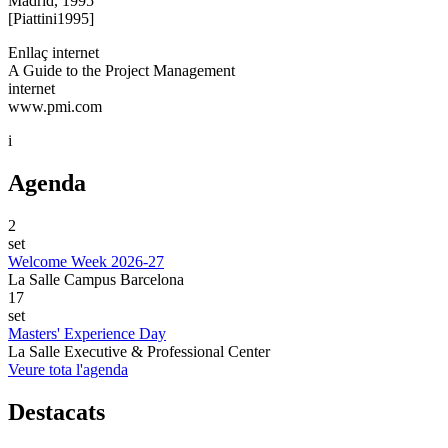
Madrid, 1995
[Piattini1995]
Enllaç internet
A Guide to the Project Management
internet
www.pmi.com
i
Agenda
2
set
Welcome Week 2026-27
La Salle Campus Barcelona
17
set
Masters' Experience Day
La Salle Executive & Professional Center
Veure tota l'agenda
Destacats