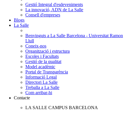
Gestió Integral d'esdeveniments
La innovació, ADN de La Salle
Consell d'empreses
Blogs
La Salle
Benvinguts a La Salle Barcelona - Universitat Ramon
Llull
Coneix-nos
Organització i estructura
Escoles i Facultats
Gestió de la qualitat
Model acadèmic
Portal de Transparència
Informació Legal
Directori La Salle
Treballa a La Salle
Com arribar-hi
Contacte
LA SALLE CAMPUS BARCELONA