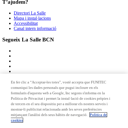
T’ajudem?
Directori La Salle
Mapa i instal·lacions
Accessibilitat
Canal intern informació
Segueix La Salle BCN
En fer clic a “Acceptar-les totes”, vostè accepta que FUNITEC
comuniqui les dades personals que pugui incloure en els
Membre de
formularis d'aquesta web a Google, Inc segons s'informa en la
Política de Privacitat i permet la instal·lació de cookies pròpies i
de tercers en el seu dispositiu per a millorar els nostres serveis i
mostrar-li publicitat relacionada amb les seves preferències
Acreditacions
mitjançant l'anàlisi dels seus hàbits de navegació.
Política de
cookies