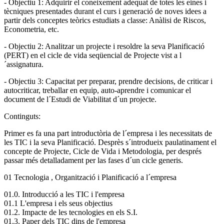
- Objectiu 1: Adquirir el coneixement adequat de totes les eines i
tècniques presentades durant el curs i generació de noves idees a
partir dels conceptes teòrics estudiats a classe: Anàlisi de Riscos,
Econometria, etc.
- Objectiu 2: Analitzar un projecte i resoldre la seva Planificació
(PERT) en el cicle de vida seqüencial de Projecte vist a l
´assignatura.
- Objectiu 3: Capacitat per preparar, prendre decisions, de criticar i
autocriticar, treballar en equip, auto-aprendre i comunicar el
document de l´Estudi de Viabilitat d´un projecte.
Continguts:
Primer es fa una part introductòria de l´empresa i les necessitats de
les TIC i la seva Planificació. Desprès s´introdueix paulatinament el
concepte de Projecte, Cicle de Vida i Metodologia, per després
passar més detalladament per las fases d´un cicle generis.
01 Tecnologia , Organització i Planificació a l´empresa
01.0. Introducció a les TIC i l'empresa
01.1 L'empresa i els seus objectius
01.2. Impacte de les tecnologies en els S.I.
01.3. Paper dels TIC dins de l'empresa