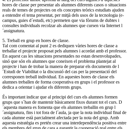
hores de classe per presentar als alumnes diferents casos o situacions
reals de temes de projectes on els conceptes teòrics estudiats ajuden
a entendre el tema presentat, per mitjà dels usos de la tecnologia (e-
campus, guies d´estudi, etc) permeten que via fòrums de dubtes i
consultes individuals recolzar als alumnes que cursen via Internet l
´assignatura.
5. Treball en grup en hores de classe.
Tal com comentat al punt 2 es dediquen vàries hores de classe a
treballar el projecte proposat pels alumnes i acordat amb el professor.
En aquest cas les situacions presentades no estan desenvolupades,
sinó que són els alumnes que coneixen el problema plantejat al
projecte i han de trobar la manera de preparar els documents de l
´Estudi de Viabilitat o la discussió del cas per la presentació del
corresponen treball individual. En aquestes hores de classe els
alumnes treballen de forma cooperativa en grups i el professor es
dedica a orientar i ajudar els diferents grups.
És important indicar que al principi del curs els alumnes formen
grups que s´han de mantenir bàsicament fixos durant tot el curs. D
´aquesta manera es fomenta que els alumnes treballin en grup l
´assignatura, fins i tot fora de l´aula, ja que la nota individual final de
cada alumne està parcialment afectada per la nota del grup. Amb
aquesta estratègia es pretén crear una interdependència positiva entre
els membres del grup de cara a garantir la cooperació real entre els