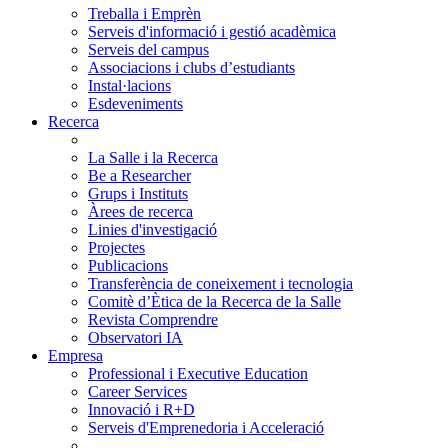
Treballa i Emprèn
Serveis d'informació i gestió acadèmica
Serveis del campus
Associacions i clubs d’estudiants
Instal·lacions
Esdeveniments
Recerca
La Salle i la Recerca
Be a Researcher
Grups i Instituts
Àrees de recerca
Linies d'investigació
Projectes
Publicacions
Transferència de coneixement i tecnologia
Comitè d’Ètica de la Recerca de la Salle
Revista Comprendre
Observatori IA
Empresa
Professional i Executive Education
Career Services
Innovació i R+D
Serveis d'Emprenedoria i Acceleració