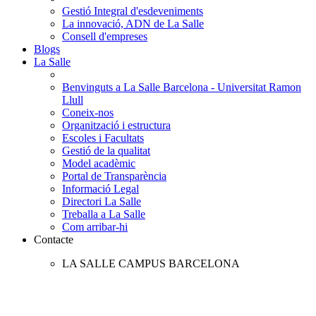
Gestió Integral d'esdeveniments
La innovació, ADN de La Salle
Consell d'empreses
Blogs
La Salle
Benvinguts a La Salle Barcelona - Universitat Ramon
Llull
Coneix-nos
Organització i estructura
Escoles i Facultats
Gestió de la qualitat
Model acadèmic
Portal de Transparència
Informació Legal
Directori La Salle
Treballa a La Salle
Com arribar-hi
Contacte
LA SALLE CAMPUS BARCELONA