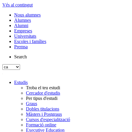
Vés al contingut
Nous alumnes
Alumnes
Alumni
Empreses
Universitats
Escoles i famílies
Premsa
Search
Estudis
Troba el teu estudi
Cercador d'estudis
Per tipus d'estudi
Graus
Dobles titulacions
Màsters i Postgraus
Cursos d'especialització
Formació online
Executive Education