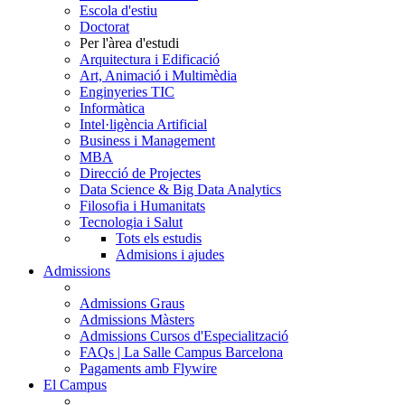
Escola d'estiu
Doctorat
Per l'àrea d'estudi
Arquitectura i Edificació
Art, Animació i Multimèdia
Enginyeries TIC
Informàtica
Intel·ligència Artificial
Business i Management
MBA
Direcció de Projectes
Data Science & Big Data Analytics
Filosofia i Humanitats
Tecnologia i Salut
Tots els estudis
Admisions i ajudes
Admissions
Admissions Graus
Admissions Màsters
Admissions Cursos d'Especialització
FAQs | La Salle Campus Barcelona
Pagaments amb Flywire
El Campus