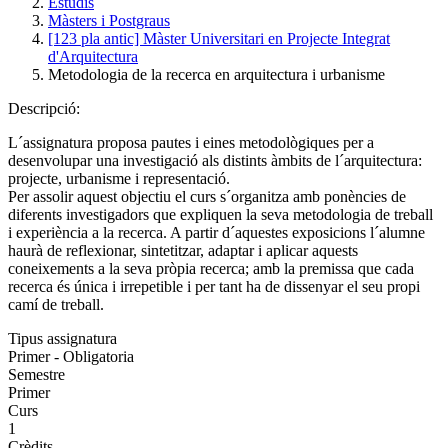
Estudis
Màsters i Postgraus
[123 pla antic] Màster Universitari en Projecte Integrat
d'Arquitectura
Metodologia de la recerca en arquitectura i urbanisme
Descripció:
L´assignatura proposa pautes i eines metodològiques per a
desenvolupar una investigació als distints àmbits de l´arquitectura:
projecte, urbanisme i representació.
Per assolir aquest objectiu el curs s´organitza amb ponències de
diferents investigadors que expliquen la seva metodologia de treball
i experiència a la recerca. A partir d´aquestes exposicions l´alumne
haurà de reflexionar, sintetitzar, adaptar i aplicar aquests
coneixements a la seva pròpia recerca; amb la premissa que cada
recerca és única i irrepetible i per tant ha de dissenyar el seu propi
camí de treball.
Tipus assignatura
Primer - Obligatoria
Semestre
Primer
Curs
1
Crèdits