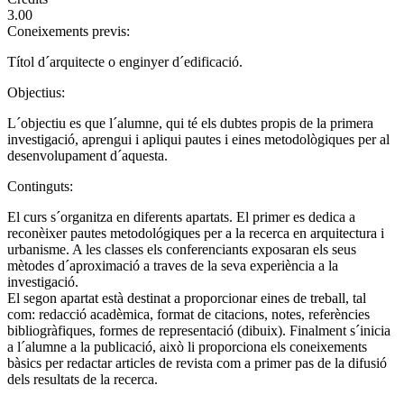
3.00
Coneixements previs:
Títol d´arquitecte o enginyer d´edificació.
Objectius:
L´objectiu es que l´alumne, qui té els dubtes propis de la primera
investigació, aprengui i apliqui pautes i eines metodològiques per al
desenvolupament d´aquesta.
Continguts:
El curs s´organitza en diferents apartats. El primer es dedica a
reconèixer pautes metodológiques per a la recerca en arquitectura i
urbanisme. A les classes els conferenciants exposaran els seus
mètodes d´aproximació a traves de la seva experiència a la
investigació.
El segon apartat està destinat a proporcionar eines de treball, tal
com: redacció acadèmica, format de citacions, notes, referències
bibliogràfiques, formes de representació (dibuix). Finalment s´inicia
a l´alumne a la publicació, això li proporciona els coneixements
bàsics per redactar articles de revista com a primer pas de la difusió
dels resultats de la recerca.