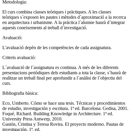
Metodologia:
El curs combina classes teòriques i pràctiques. A les classes
teòriques s´exposen les pautes i mètodes d´aproximació a la recerca
en arquitectura i urbanisme. A la pràctica l´alumne haurà d´integrar
aquests coneixements al treball d´investigació.
Avaluació:
L'avaluació depèn de les competències de cada assignatura.
Criteris avaluació:
L´avaluació de l´assignatura es continua. A més de les diferents
presentacions periòdiques dels estudiants a tota la classe, s´haurà de
realitzar un treball final per aprofundir a l´anàlisi de l´objectiu del
curs.
Bibliografia bàsica:
Eco, Umberto. Cómo se hace una tesis. Técnicas y procedimientos
de estudio, investigación y escritura. 1ª ed. Barcelona: Gedisa, 2001.
Foqué, Richard. Building Knowledge in Architecture. 1ª ed.
University Press Antwerp, 2010.
Gastón, Cristina y Teresa Rovira. El proyecto moderno. Pautas de
investigación. 1ª. ed.