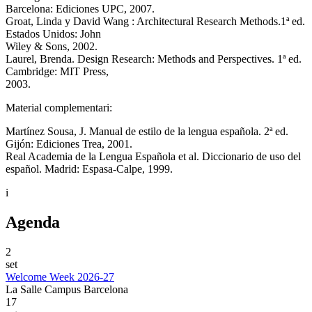
Barcelona: Ediciones UPC, 2007.
Groat, Linda y David Wang : Architectural Research Methods.1ª ed.
Estados Unidos: John
Wiley & Sons, 2002.
Laurel, Brenda. Design Research: Methods and Perspectives. 1ª ed.
Cambridge: MIT Press,
2003.
Material complementari:
Martínez Sousa, J. Manual de estilo de la lengua española. 2ª ed.
Gijón: Ediciones Trea, 2001.
Real Academia de la Lengua Española et al. Diccionario de uso del
español. Madrid: Espasa‐Calpe, 1999.
i
Agenda
2
set
Welcome Week 2026-27
La Salle Campus Barcelona
17