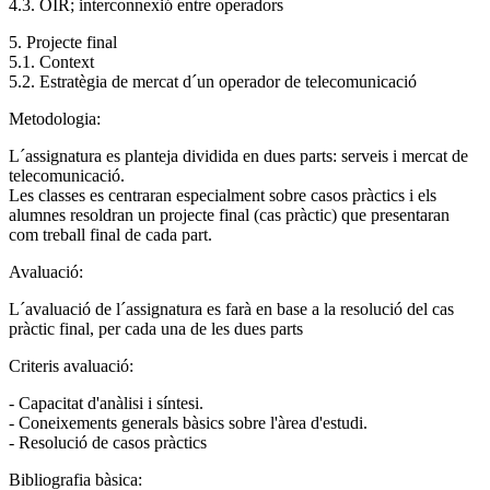
4.3. OIR; interconnexió entre operadors
5. Projecte final
5.1. Context
5.2. Estratègia de mercat d´un operador de telecomunicació
Metodologia:
L´assignatura es planteja dividida en dues parts: serveis i mercat de
telecomunicació.
Les classes es centraran especialment sobre casos pràctics i els
alumnes resoldran un projecte final (cas pràctic) que presentaran
com treball final de cada part.
Avaluació:
L´avaluació de l´assignatura es farà en base a la resolució del cas
pràctic final, per cada una de les dues parts
Criteris avaluació:
- Capacitat d'anàlisi i síntesi.
- Coneixements generals bàsics sobre l'àrea d'estudi.
- Resolució de casos pràctics
Bibliografia bàsica: