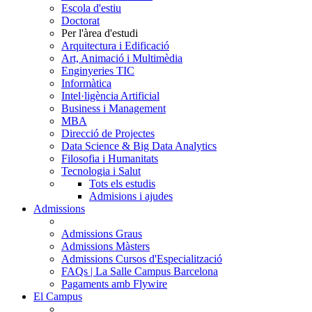
Escola d'estiu
Doctorat
Per l'àrea d'estudi
Arquitectura i Edificació
Art, Animació i Multimèdia
Enginyeries TIC
Informàtica
Intel·ligència Artificial
Business i Management
MBA
Direcció de Projectes
Data Science & Big Data Analytics
Filosofia i Humanitats
Tecnologia i Salut
Tots els estudis
Admisions i ajudes
Admissions
Admissions Graus
Admissions Màsters
Admissions Cursos d'Especialització
FAQs | La Salle Campus Barcelona
Pagaments amb Flywire
El Campus