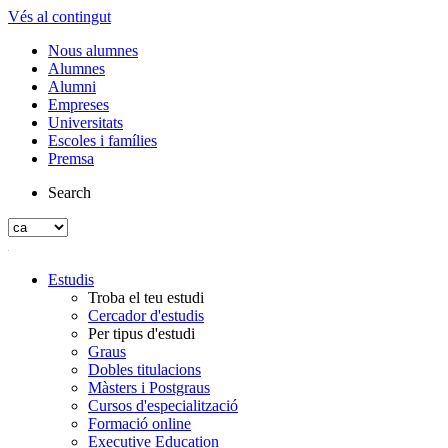
Vés al contingut
Nous alumnes
Alumnes
Alumni
Empreses
Universitats
Escoles i famílies
Premsa
Search
Estudis
Troba el teu estudi
Cercador d'estudis
Per tipus d'estudi
Graus
Dobles titulacions
Màsters i Postgraus
Cursos d'especialització
Formació online
Executive Education