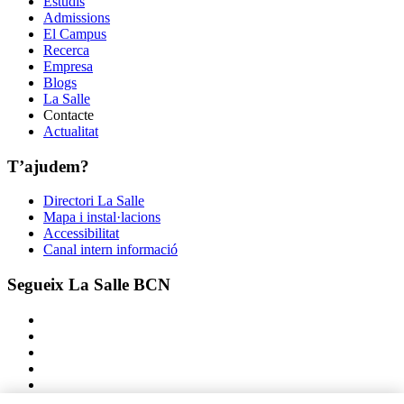
Estudis
Admissions
El Campus
Recerca
Empresa
Blogs
La Salle
Contacte
Actualitat
T’ajudem?
Directori La Salle
Mapa i instal·lacions
Accessibilitat
Canal intern informació
Segueix La Salle BCN