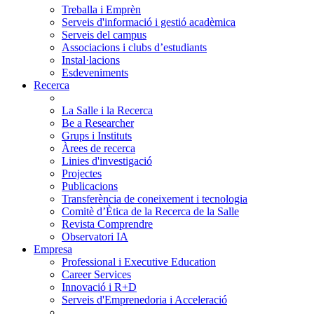
Treballa i Emprèn
Serveis d'informació i gestió acadèmica
Serveis del campus
Associacions i clubs d’estudiants
Instal·lacions
Esdeveniments
Recerca
La Salle i la Recerca
Be a Researcher
Grups i Instituts
Àrees de recerca
Linies d'investigació
Projectes
Publicacions
Transferència de coneixement i tecnologia
Comitè d’Ètica de la Recerca de la Salle
Revista Comprendre
Observatori IA
Empresa
Professional i Executive Education
Career Services
Innovació i R+D
Serveis d'Emprenedoria i Acceleració