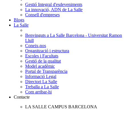
Gestió Integral d'esdeveniments
La innovació, ADN de La Salle
Consell d'empreses
Blogs
La Salle
Benvinguts a La Salle Barcelona - Universitat Ramon
Llull
Coneix-nos
Organització i estructura
Escoles i Facultats
Gestió de la qualitat
Model acadèmic
Portal de Transparència
Informació Legal
Directori La Salle
Treballa a La Salle
Com arribar-hi
Contacte
LA SALLE CAMPUS BARCELONA