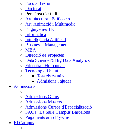
Escola d'estiu
Doctorat
Per l'àrea d'estudi
Arquitectura i Edificació
Art, Animació i Multimèdia
Enginyeries TIC
Informàtica
Intel·ligència Artificial
Business i Management
MBA
Direcció de Projectes
Data Science & Big Data Analytics
Filosofia i Humanitats
Tecnologia i Salut
Tots els estudis
Admisions i ajudes
Admissions
Admissions Graus
Admissions Màsters
Admissions Cursos d'Especialització
FAQs | La Salle Campus Barcelona
Pagaments amb Flywire
El Campus