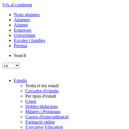
Vés al contingut
Nous alumnes
Alumnes
Alumni
Empreses
Universitats
Escoles i famílies
Premsa
Search
Estudis
Troba el teu estudi
Cercador d'estudis
Per tipus d'estudi
Graus
Dobles titulacions
Màsters i Postgraus
Cursos d'especialització
Formació online
Executive Education