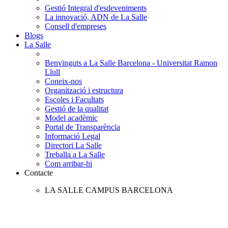
Gestió Integral d'esdeveniments
La innovació, ADN de La Salle
Consell d'empreses
Blogs
La Salle
Benvinguts a La Salle Barcelona - Universitat Ramon
Llull
Coneix-nos
Organització i estructura
Escoles i Facultats
Gestió de la qualitat
Model acadèmic
Portal de Transparència
Informació Legal
Directori La Salle
Treballa a La Salle
Com arribar-hi
Contacte
LA SALLE CAMPUS BARCELONA