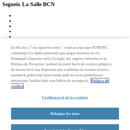
Segueix La Salle BCN
En fer clic a “Acceptar-les totes”, vostè accepta que FUNITEC
comuniqui les dades personals que pugui incloure en els
Membre de
formularis d'aquesta web a Google, Inc segons s'informa en la
Política de Privacitat i permet la instal·lació de cookies pròpies i
de tercers en el seu dispositiu per a millorar els nostres serveis i
mostrar-li publicitat relacionada amb les seves preferències
Acreditacions
mitjançant l'anàlisi dels seus hàbits de navegació.
Política de
cookies
Configuració de les cookies
© 2026 La Salle Campus Barcelona - URL |
Avís legal
|
Política de
privacitat
|
Política de cookies
Rebutjar-les totes
Formulari de cerca