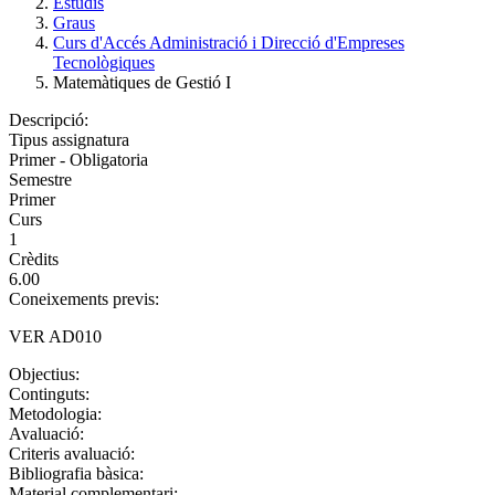
Estudis
Graus
Curs d'Accés Administració i Direcció d'Empreses
Tecnològiques
Matemàtiques de Gestió I
Descripció:
Tipus assignatura
Primer - Obligatoria
Semestre
Primer
Curs
1
Crèdits
6.00
Coneixements previs:
VER AD010
Objectius:
Continguts:
Metodologia:
Avaluació:
Criteris avaluació:
Bibliografia bàsica:
Material complementari: