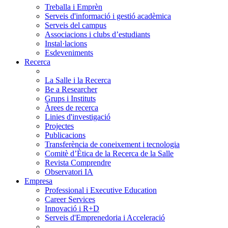
Treballa i Emprèn
Serveis d'informació i gestió acadèmica
Serveis del campus
Associacions i clubs d’estudiants
Instal·lacions
Esdeveniments
Recerca
La Salle i la Recerca
Be a Researcher
Grups i Instituts
Àrees de recerca
Linies d'investigació
Projectes
Publicacions
Transferència de coneixement i tecnologia
Comitè d’Ètica de la Recerca de la Salle
Revista Comprendre
Observatori IA
Empresa
Professional i Executive Education
Career Services
Innovació i R+D
Serveis d'Emprenedoria i Acceleració