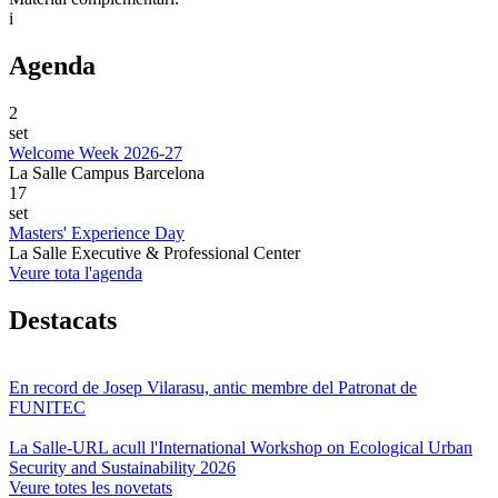
i
Agenda
2
set
Welcome Week 2026-27
La Salle Campus Barcelona
17
set
Masters' Experience Day
La Salle Executive & Professional Center
Veure tota l'agenda
Destacats
En record de Josep Vilarasu, antic membre del Patronat de
FUNITEC
La Salle-URL acull l'International Workshop on Ecological Urban
Security and Sustainability 2026
Veure totes les novetats