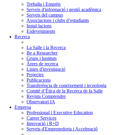
Treballa i Emprèn
Serveis d'informació i gestió acadèmica
Serveis del campus
Associacions i clubs d’estudiants
Instal·lacions
Esdeveniments
Recerca
La Salle i la Recerca
Be a Researcher
Grups i Instituts
Àrees de recerca
Linies d'investigació
Projectes
Publicacions
Transferència de coneixement i tecnologia
Comitè d’Ètica de la Recerca de la Salle
Revista Comprendre
Observatori IA
Empresa
Professional i Executive Education
Career Services
Innovació i R+D
Serveis d'Emprenedoria i Acceleració