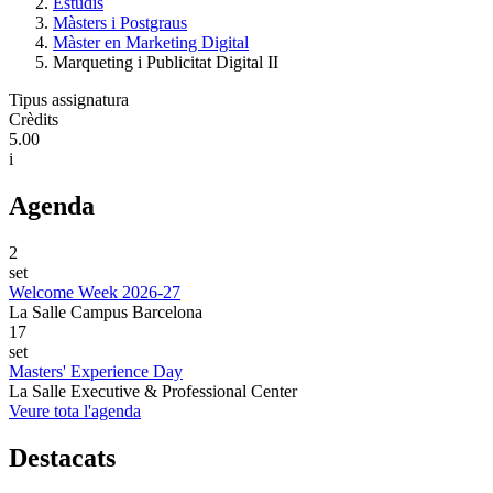
Estudis
Màsters i Postgraus
Màster en Marketing Digital
Marqueting i Publicitat Digital II
Tipus assignatura
Crèdits
5.00
i
Agenda
2
set
Welcome Week 2026-27
La Salle Campus Barcelona
17
set
Masters' Experience Day
La Salle Executive & Professional Center
Veure tota l'agenda
Destacats