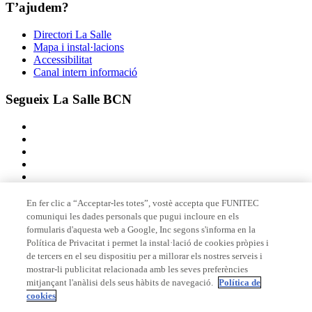
T’ajudem?
Directori La Salle
Mapa i instal·lacions
Accessibilitat
Canal intern informació
Segueix La Salle BCN
En fer clic a “Acceptar-les totes”, vostè accepta que FUNITEC
comuniqui les dades personals que pugui incloure en els
Membre de
formularis d'aquesta web a Google, Inc segons s'informa en la
Política de Privacitat i permet la instal·lació de cookies pròpies i
de tercers en el seu dispositiu per a millorar els nostres serveis i
mostrar-li publicitat relacionada amb les seves preferències
Acreditacions
mitjançant l'anàlisi dels seus hàbits de navegació.
Política de
cookies