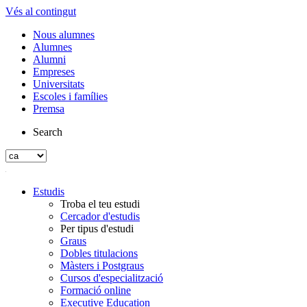
Vés al contingut
Nous alumnes
Alumnes
Alumni
Empreses
Universitats
Escoles i famílies
Premsa
Search
Estudis
Troba el teu estudi
Cercador d'estudis
Per tipus d'estudi
Graus
Dobles titulacions
Màsters i Postgraus
Cursos d'especialització
Formació online
Executive Education