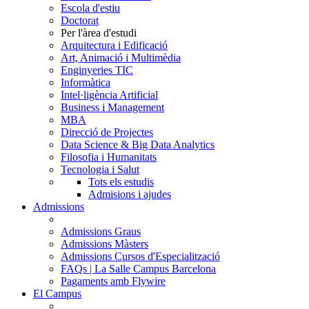
Escola d'estiu
Doctorat
Per l'àrea d'estudi
Arquitectura i Edificació
Art, Animació i Multimèdia
Enginyeries TIC
Informàtica
Intel·ligència Artificial
Business i Management
MBA
Direcció de Projectes
Data Science & Big Data Analytics
Filosofia i Humanitats
Tecnologia i Salut
Tots els estudis
Admisions i ajudes
Admissions
Admissions Graus
Admissions Màsters
Admissions Cursos d'Especialització
FAQs | La Salle Campus Barcelona
Pagaments amb Flywire
El Campus