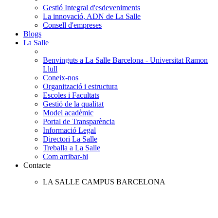
Gestió Integral d'esdeveniments
La innovació, ADN de La Salle
Consell d'empreses
Blogs
La Salle
Benvinguts a La Salle Barcelona - Universitat Ramon
Llull
Coneix-nos
Organització i estructura
Escoles i Facultats
Gestió de la qualitat
Model acadèmic
Portal de Transparència
Informació Legal
Directori La Salle
Treballa a La Salle
Com arribar-hi
Contacte
LA SALLE CAMPUS BARCELONA