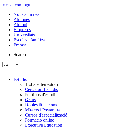
Vés al contingut
Nous alumnes
Alumnes
Alumni
Empreses
Universitats
Escoles i famílies
Premsa
Search
Estudis
Troba el teu estudi
Cercador d'estudis
Per tipus d'estudi
Graus
Dobles titulacions
Màsters i Postgraus
Cursos d'especialització
Formació online
Executive Education