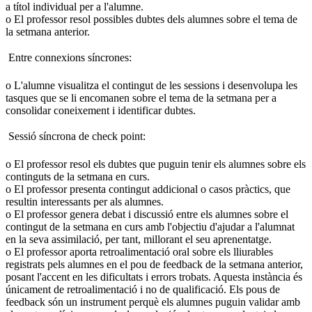
a títol individual per a l'alumne.
o El professor resol possibles dubtes dels alumnes sobre el tema de
la setmana anterior.
 Entre connexions síncrones:
o L'alumne visualitza el contingut de les sessions i desenvolupa les
tasques que se li encomanen sobre el tema de la setmana per a
consolidar coneixement i identificar dubtes.
 Sessió síncrona de check point:
o El professor resol els dubtes que puguin tenir els alumnes sobre els
continguts de la setmana en curs.
o El professor presenta contingut addicional o casos pràctics, que
resultin interessants per als alumnes.
o El professor genera debat i discussió entre els alumnes sobre el
contingut de la setmana en curs amb l'objectiu d'ajudar a l'alumnat
en la seva assimilació, per tant, millorant el seu aprenentatge.
o El professor aporta retroalimentació oral sobre els lliurables
registrats pels alumnes en el pou de feedback de la setmana anterior,
posant l'accent en les dificultats i errors trobats. Aquesta instància és
únicament de retroalimentació i no de qualificació. Els pous de
feedback són un instrument perquè els alumnes puguin validar amb