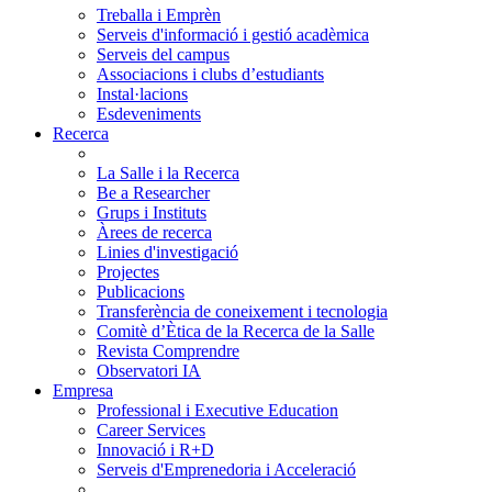
Treballa i Emprèn
Serveis d'informació i gestió acadèmica
Serveis del campus
Associacions i clubs d’estudiants
Instal·lacions
Esdeveniments
Recerca
La Salle i la Recerca
Be a Researcher
Grups i Instituts
Àrees de recerca
Linies d'investigació
Projectes
Publicacions
Transferència de coneixement i tecnologia
Comitè d’Ètica de la Recerca de la Salle
Revista Comprendre
Observatori IA
Empresa
Professional i Executive Education
Career Services
Innovació i R+D
Serveis d'Emprenedoria i Acceleració