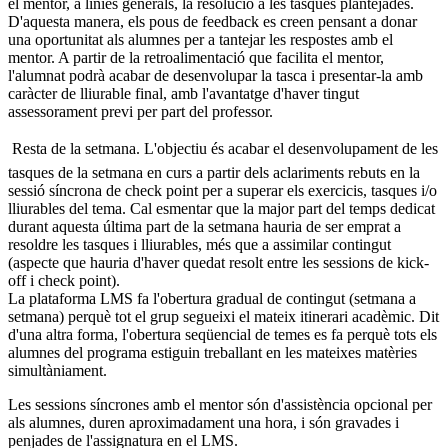
el mentor, a línies generals, la resolució a les tasques plantejades.
D'aquesta manera, els pous de feedback es creen pensant a donar
una oportunitat als alumnes per a tantejar les respostes amb el
mentor. A partir de la retroalimentació que facilita el mentor,
l'alumnat podrà acabar de desenvolupar la tasca i presentar-la amb
caràcter de lliurable final, amb l'avantatge d'haver tingut
assessorament previ per part del professor.
 Resta de la setmana. L'objectiu és acabar el desenvolupament de les
tasques de la setmana en curs a partir dels aclariments rebuts en la
sessió síncrona de check point per a superar els exercicis, tasques i/o
lliurables del tema. Cal esmentar que la major part del temps dedicat
durant aquesta última part de la setmana hauria de ser emprat a
resoldre les tasques i lliurables, més que a assimilar contingut
(aspecte que hauria d'haver quedat resolt entre les sessions de kick-
off i check point).
La plataforma LMS fa l'obertura gradual de contingut (setmana a
setmana) perquè tot el grup segueixi el mateix itinerari acadèmic. Dit
d'una altra forma, l'obertura seqüencial de temes es fa perquè tots els
alumnes del programa estiguin treballant en les mateixes matèries
simultàniament.
Les sessions síncrones amb el mentor són d'assistència opcional per
als alumnes, duren aproximadament una hora, i són gravades i
penjades de l'assignatura en el LMS.