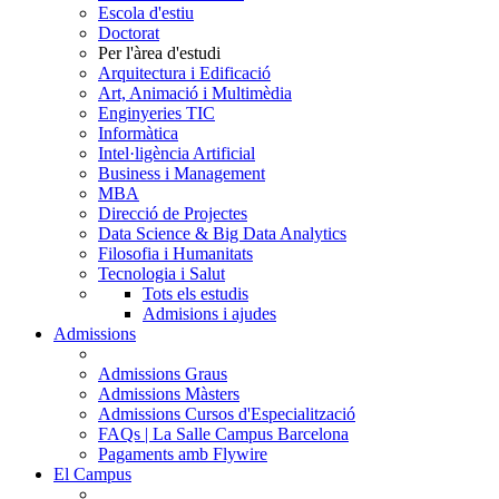
Escola d'estiu
Doctorat
Per l'àrea d'estudi
Arquitectura i Edificació
Art, Animació i Multimèdia
Enginyeries TIC
Informàtica
Intel·ligència Artificial
Business i Management
MBA
Direcció de Projectes
Data Science & Big Data Analytics
Filosofia i Humanitats
Tecnologia i Salut
Tots els estudis
Admisions i ajudes
Admissions
Admissions Graus
Admissions Màsters
Admissions Cursos d'Especialització
FAQs | La Salle Campus Barcelona
Pagaments amb Flywire
El Campus