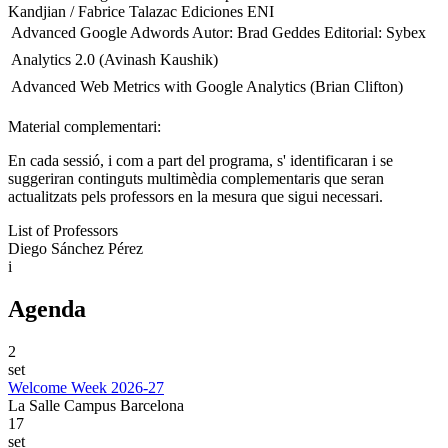
Kandjian / Fabrice Talazac Ediciones ENI
 Advanced Google Adwords Autor: Brad Geddes Editorial: Sybex
 Analytics 2.0 (Avinash Kaushik)
 Advanced Web Metrics with Google Analytics (Brian Clifton)
Material complementari:
En cada sessió, i com a part del programa, s' identificaran i se
suggeriran continguts multimèdia complementaris que seran
actualitzats pels professors en la mesura que sigui necessari.
List of Professors
Diego Sánchez Pérez
i
Agenda
2
set
Welcome Week 2026-27
La Salle Campus Barcelona
17
set