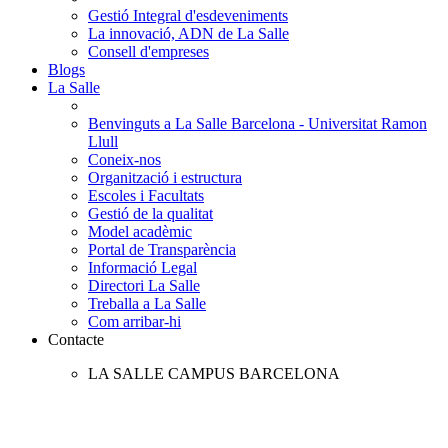
Gestió Integral d'esdeveniments
La innovació, ADN de La Salle
Consell d'empreses
Blogs
La Salle
Benvinguts a La Salle Barcelona - Universitat Ramon
Llull
Coneix-nos
Organització i estructura
Escoles i Facultats
Gestió de la qualitat
Model acadèmic
Portal de Transparència
Informació Legal
Directori La Salle
Treballa a La Salle
Com arribar-hi
Contacte
LA SALLE CAMPUS BARCELONA