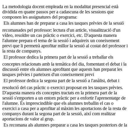
La metodologia docent empleada en la modalitat presencial està
dividida en quatre passos per a cadascuna de les sessions que
componen les assignatures del programa:
 Els alumnes han de preparar a casa les tasques prèvies de la sessió
recomanades pel professor: lectura d'un article, visualització d'un
vídeo, resoldre un cas pràctic o exercici, etc. D'aquesta manera
l'alumne prepara el tema de la sessió i adquireix un coneixement
previ que li permetrà aprofitar millor la sessió al costat del professor i
la resta de companys.
 El professor dedica la primera part de la sessió a treballar els
conceptes relacionats amb la temàtica del dia, fomentant el debat i la
discussió entre els alumnes aprofitant que aquests han preparat les
tasques prèvies i parteixen d'un coneixement previ
 El professor dedica la segona part de la sessió a l'anàlisi, debat i
resolució del cas pràctic o exercici proposat en les tasques prèvies.
D'aquesta manera els conceptes tractats en la primera part de la
sessió s'emporten a un entorn pràctic per a enfortir l'aprenentatge de
l'alumne. És imprescindible que els alumnes treballin el cas o
exercici a casa per a aprofitar al màxim les aportacions de la resta de
companys durant la segona part de la sessió, així com realitzar
aportacions de valor al grup.
 Es recomana als alumnes preparar a casa les tasques posteriors de la