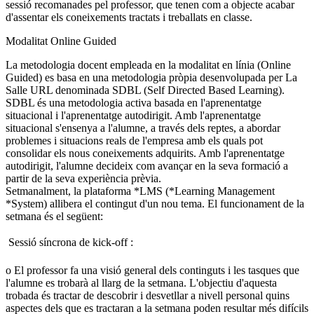
sessió recomanades pel professor, que tenen com a objecte acabar
d'assentar els coneixements tractats i treballats en classe.
Modalitat Online Guided
La metodologia docent empleada en la modalitat en línia (Online
Guided) es basa en una metodologia pròpia desenvolupada per La
Salle URL denominada SDBL (Self Directed Based Learning).
SDBL és una metodologia activa basada en l'aprenentatge
situacional i l'aprenentatge autodirigit. Amb l'aprenentatge
situacional s'ensenya a l'alumne, a través dels reptes, a abordar
problemes i situacions reals de l'empresa amb els quals pot
consolidar els nous coneixements adquirits. Amb l'aprenentatge
autodirigit, l'alumne decideix com avançar en la seva formació a
partir de la seva experiència prèvia.
Setmanalment, la plataforma *LMS (*Learning Management
*System) allibera el contingut d'un nou tema. El funcionament de la
setmana és el següent:
 Sessió síncrona de kick-off :
o El professor fa una visió general dels continguts i les tasques que
l'alumne es trobarà al llarg de la setmana. L'objectiu d'aquesta
trobada és tractar de descobrir i desvetllar a nivell personal quins
aspectes dels que es tractaran a la setmana poden resultar més difícils