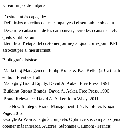
 Crear un pla de mitjans
L' estudiant és capaç de:
 Definir-los objectius de les campanyes i el seu públic objectiu
 Descriure cadascuna de les campanyes, períodes i canals en els
quals s' utilitzaran
 Identificar l' etapa del customer journey al qual correspon i KPI
associat per al mesurament
Bibliografia bàsica:
 Marketing Management. Philip Kotler & K.C.Keller (2012) 12th
edition. Prentice Hall
 Managing Brand Equity. David A. Aaker. Free Press. 1991
 Building Strong Brands. David A. Aaker. Free Press. 1996
 Brand Relevance. David A. Aaker. John Wiley. 2011
 The New Strategic Brand Management. J.N. Kapferer. Kogan
Page. 2012
 Google AdWords: la guía completa. Optimice sus campañas para
obtener más ingresos. Autores: Stéphanie Caumont / Francis