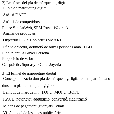
2) Les fases del pla de màrqueting digital
 El pla de màrqueting digital
 Anàlisi DAFO
 Anàlisi de competidors
Eines: SimilarWeb, SEM Rush, Woorank
 Anàlisi de productes
 Objectius OKR + objectius SMART
 Públic objectiu, definició de buyer personas amb JTBD
Eina: plantilla Buyer Persona
Proposició de valor
Cas pràctic: Squeasy i Outlet Joyería
3) El funnel de màrqueting digital
 Conceptualització dun pla de màrqueting digital com a part única o
dins dun pla de màrqueting global.
 Lembut de màrqueting: TOFU, MOFU, BOFU
 RACE: notorietat, adquisició, conversió, fidelització
 Mitjans de pagament, guanyats i virals
 Visió global de les eines publicitàries