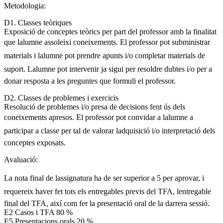
Metodologia:
D1. Classes teòriques
Exposició de conceptes teòrics per part del professor amb la finalitat
que lalumne assoleixi coneixements. El professor pot subministrar
materials i lalumne pot prendre apunts i/o completar materials de
suport. Lalumne pot intervenir ja sigui per resoldre dubtes i/o per a
donar resposta a les preguntes que formuli el professor.
D2. Classes de problemes i exercicis
Resolució de problemes i/o presa de decisions fent ús dels
coneixements apresos. El professor pot convidar a lalumne a
participar a classe per tal de valorar ladquisició i/o interpretació dels
conceptes exposats.
Avaluació:
La nota final de lassignatura ha de ser superior a 5 per aprovar, i
requereix haver fet tots els entregables previs del TFA, lentregable
final del TFA, així com fer la presentació oral de la darrera sessió.
E2 Casos i TFA 80 %
E5 Presentacions orals 20 %