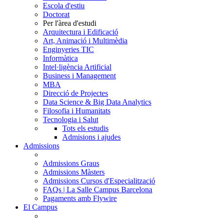
Escola d'estiu
Doctorat
Per l'àrea d'estudi
Arquitectura i Edificació
Art, Animació i Multimèdia
Enginyeries TIC
Informàtica
Intel·ligència Artificial
Business i Management
MBA
Direcció de Projectes
Data Science & Big Data Analytics
Filosofia i Humanitats
Tecnologia i Salut
Tots els estudis
Admisions i ajudes
Admissions
Admissions Graus
Admissions Màsters
Admissions Cursos d'Especialització
FAQs | La Salle Campus Barcelona
Pagaments amb Flywire
El Campus