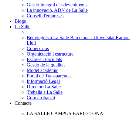
Gestió Integral d'esdeveniments
La innovació, ADN de La Salle
Consell d'empreses
Blogs
La Salle
Benvinguts a La Salle Barcelona - Universitat Ramon
Llull
Coneix-nos
Organització i estructura
Escoles i Facultats
Gestió de la qualitat
Model acadèmic
Portal de Transparència
Informació Legal
Directori La Salle
Treballa a La Salle
Com arribar-hi
Contacte
LA SALLE CAMPUS BARCELONA