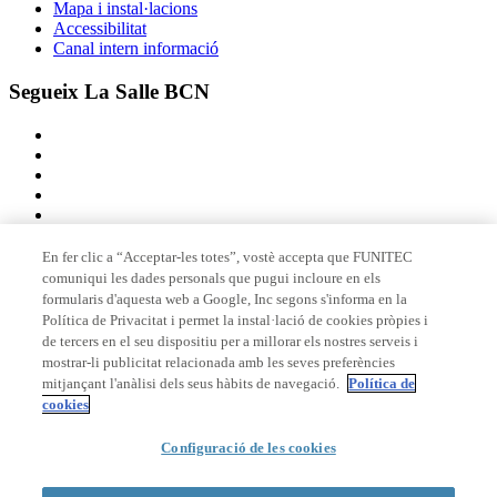
Mapa i instal·lacions
Accessibilitat
Canal intern informació
Segueix La Salle BCN
En fer clic a “Acceptar-les totes”, vostè accepta que FUNITEC
comuniqui les dades personals que pugui incloure en els
Membre de
formularis d'aquesta web a Google, Inc segons s'informa en la
Política de Privacitat i permet la instal·lació de cookies pròpies i
de tercers en el seu dispositiu per a millorar els nostres serveis i
mostrar-li publicitat relacionada amb les seves preferències
Acreditacions
mitjançant l'anàlisi dels seus hàbits de navegació.
Política de
cookies
Configuració de les cookies
© 2026 La Salle Campus Barcelona - URL |
Avís legal
|
Política de
privacitat
|
Política de cookies