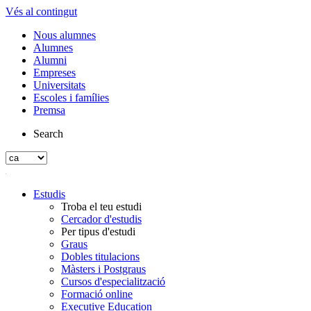
Vés al contingut
Nous alumnes
Alumnes
Alumni
Empreses
Universitats
Escoles i famílies
Premsa
Search
Estudis
Troba el teu estudi
Cercador d'estudis
Per tipus d'estudi
Graus
Dobles titulacions
Màsters i Postgraus
Cursos d'especialització
Formació online
Executive Education