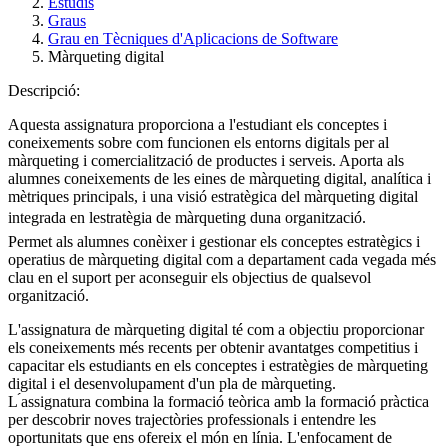
Estudis
Graus
Grau en Tècniques d'Aplicacions de Software
Màrqueting digital
Descripció:
Aquesta assignatura proporciona a l'estudiant els conceptes i
coneixements sobre com funcionen els entorns digitals per al
màrqueting i comercialització de productes i serveis. Aporta als
alumnes coneixements de les eines de màrqueting digital, analítica i
mètriques principals, i una visió estratègica del màrqueting digital
integrada en lestratègia de màrqueting duna organització.
Permet als alumnes conèixer i gestionar els conceptes estratègics i
operatius de màrqueting digital com a departament cada vegada més
clau en el suport per aconseguir els objectius de qualsevol
organització.
L'assignatura de màrqueting digital té com a objectiu proporcionar
els coneixements més recents per obtenir avantatges competitius i
capacitar els estudiants en els conceptes i estratègies de màrqueting
digital i el desenvolupament d'un pla de màrqueting.
L ́assignatura combina la formació teòrica amb la formació pràctica
per descobrir noves trajectòries professionals i entendre les
oportunitats que ens ofereix el món en línia. L'enfocament de