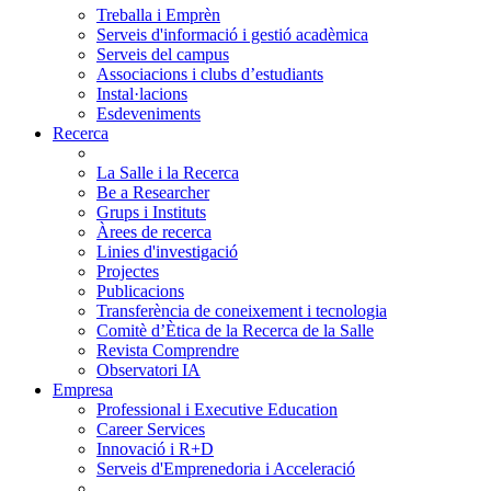
Treballa i Emprèn
Serveis d'informació i gestió acadèmica
Serveis del campus
Associacions i clubs d’estudiants
Instal·lacions
Esdeveniments
Recerca
La Salle i la Recerca
Be a Researcher
Grups i Instituts
Àrees de recerca
Linies d'investigació
Projectes
Publicacions
Transferència de coneixement i tecnologia
Comitè d’Ètica de la Recerca de la Salle
Revista Comprendre
Observatori IA
Empresa
Professional i Executive Education
Career Services
Innovació i R+D
Serveis d'Emprenedoria i Acceleració