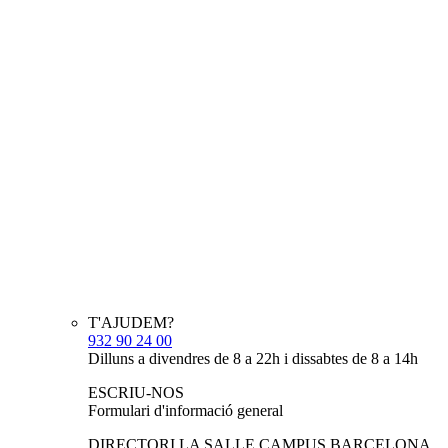
T'AJUDEM?
932 90 24 00
Dilluns a divendres de 8 a 22h i dissabtes de 8 a 14h
ESCRIU-NOS
Formulari d'informació general
DIRECTORI LA SALLE CAMPUS BARCELONA