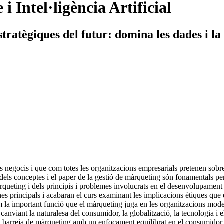
 Intel·ligència Artificial
estratègiques del futur: domina les dades i 
ls negocis i que com totes les organitzacions empresarials pretenen sob
 dels conceptes i el paper de la gestió de màrqueting són fonamentals pe
rqueting i dels principis i problemes involucrats en el desenvolupamen
ines principals i acabaran el curs examinant les implicacions ètiques qu
m la important funció que el màrqueting juga en les organitzacions moder
nviant la naturalesa del consumidor, la globalització, la tecnologia i el
e la barreja de màrqueting amb un enfocament equilibrat en el consumid