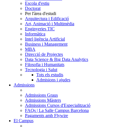
Escola d'estiu
Doctorat
Per l'àrea d'estudi
Arquitectura i Edificació
Art, Animació i Multimèdia
Enginyeries TIC
Informàtica
Intel·ligència Artificial
Business i Management
MBA
Direcció de Projectes
Data Science & Big Data Analytics
Filosofia i Humanitats
Tecnologia i Salut
Tots els estudis
Admisions i ajudes
Admissions
Admissions Graus
Admissions Màsters
Admissions Cursos d'Especialització
FAQs | La Salle Campus Barcelona
Pagaments amb Flywire
El Campus