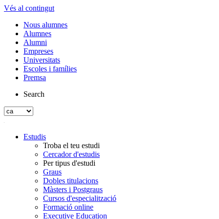
Vés al contingut
Nous alumnes
Alumnes
Alumni
Empreses
Universitats
Escoles i famílies
Premsa
Search
Estudis
Troba el teu estudi
Cercador d'estudis
Per tipus d'estudi
Graus
Dobles titulacions
Màsters i Postgraus
Cursos d'especialització
Formació online
Executive Education