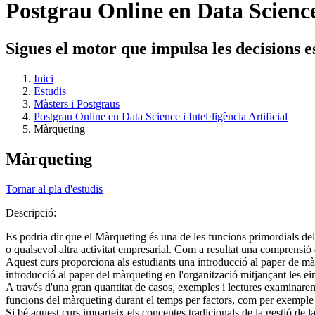
Postgrau Online en Data Science i
Sigues el motor que impulsa les decisions 
Inici
Estudis
Màsters i Postgraus
Postgrau Online en Data Science i Intel·ligència Artificial
Màrqueting
Màrqueting
Tornar al pla d'estudis
Descripció:
Es podria dir que el Màrqueting és una de les funcions primordials de
o qualsevol altra activitat empresarial. Com a resultat una comprensió
Aquest curs proporciona als estudiants una introducció al paper de mà
introducció al paper del màrqueting en l'organització mitjançant les e
A través d'una gran quantitat de casos, exemples i lectures examinare
funcions del màrqueting durant el temps per factors, com per exemple ca
Si bé aquest curs imparteix els conceptes tradicionals de la gestió d