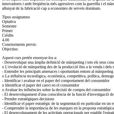
innovadores i amb freqüència més agressives com la guerrilla i el màrq
allunyat de la fabricació cap a economies de serveis dominats.
Tipus assignatura
Optativa
Semestre
Primer
Crèdits
4.00
Coneixements previs:
Objectius:
Aquest curs pretén ensenyar-los a:
- Desenvolupar una àmplia definició de màrqueting i tots els seus con
o L'evolució de màrqueting des de la producció fins a la venda i dels
- Entendre les principals amenaces i oportunitats entorn al màrqueting
o La influència tecnològica, econòmica, competitiva, política, demogràf
- Identificar i avaluar en el paper del comportament del consumidor
o Identificar el paper del canvi en el consumidor
o Avaluar les influències sobre la decisió de compra del consumidor
- El desenvolupament d'una consciència de la funció d'investigació de
- Prendre estratègiques decisions
- Identificar el paper estratègic de la segmentació en particular en un
- Comprendre la importància de les marques en la proposta estratègica
- El desenvolupament de les activitats operacionals per establir l'estra