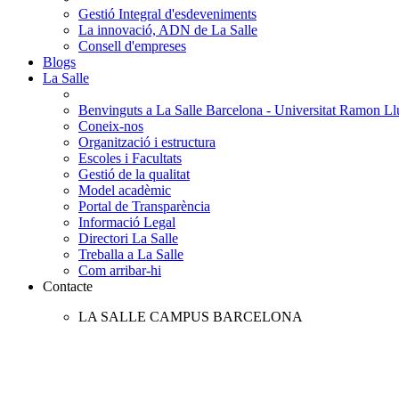
Gestió Integral d'esdeveniments
La innovació, ADN de La Salle
Consell d'empreses
Blogs
La Salle
Benvinguts a La Salle Barcelona - Universitat Ramon Llu
Coneix-nos
Organització i estructura
Escoles i Facultats
Gestió de la qualitat
Model acadèmic
Portal de Transparència
Informació Legal
Directori La Salle
Treballa a La Salle
Com arribar-hi
Contacte
LA SALLE CAMPUS BARCELONA