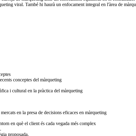
ueting viral. També hi haurà un enfocament integral en l'àrea de màrque
ceptes
 recents conceptes del màrqueting
ica i cultural en la pràctica del màrqueting
 mercats en la presa de decisions eficaces en màrqueting
 entorn en què el client és cada vegada més complex
.
tègia proposada.