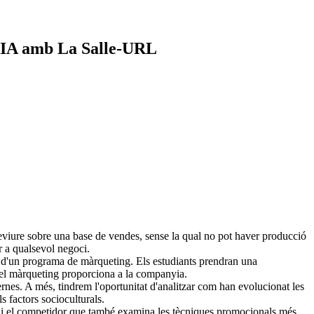
la IA amb La Salle-URL
reviure sobre una base de vendes, sense la qual no pot haver producció
r a qualsevol negoci.
t d'un programa de màrqueting. Els estudiants prendran una
e el màrqueting proporciona a la companyia.
nes. A més, tindrem l'oportunitat d'analitzar com han evolucionat les
s factors socioculturals.
or i el competidor que també examina les tècniques promocionals més