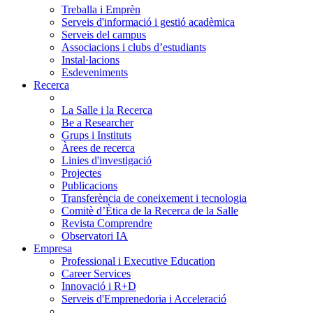
Treballa i Emprèn
Serveis d'informació i gestió acadèmica
Serveis del campus
Associacions i clubs d’estudiants
Instal·lacions
Esdeveniments
Recerca
La Salle i la Recerca
Be a Researcher
Grups i Instituts
Àrees de recerca
Linies d'investigació
Projectes
Publicacions
Transferència de coneixement i tecnologia
Comitè d’Ètica de la Recerca de la Salle
Revista Comprendre
Observatori IA
Empresa
Professional i Executive Education
Career Services
Innovació i R+D
Serveis d'Emprenedoria i Acceleració