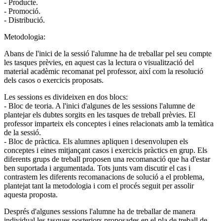
- Producte.
- Promoció.
- Distribució.
Metodologia:
Abans de l'inici de la sessió l'alumne ha de treballar pel seu compte
les tasques prèvies, en aquest cas la lectura o visualització del
material acadèmic recomanat pel professor, així com la resolució
dels casos o exercicis proposats.
Les sessions es divideixen en dos blocs:
- Bloc de teoria. A l'inici d'algunes de les sessions l'alumne de
plantejar els dubtes sorgits en les tasques de treball prèvies. El
professor imparteix els conceptes i eines relacionats amb la temàtica
de la sessió.
- Bloc de pràctica. Els alumnes apliquen i desenvolupen els
conceptes i eines mitjançant casos i exercicis pràctics en grup. Els
diferents grups de treball proposen una recomanació que ha d'estar
ben suportada i argumentada. Tots junts vam discutir el cas i
contrastem les diferents recomanacions de solució a el problema,
plantejat tant la metodologia i com el procés seguit per assolir
aquesta proposta.
Després d'algunes sessions l'alumne ha de treballar de manera
individual les tasques posteriors proposades en el pla de treball de