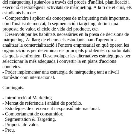
del màrqueting i guiar-los a través del procés d'anàlisi, planificació i
execució d'estratègies i activitats de màrqueting. A la fi de el curs, els
estudiants han de:
- Comprendre i aplicar els conceptes de màrqueting més importants,
com l'anàlisi de mercat, la segmentació i targeting, definir una
proposta de valor, el cicle de vida del producte, etc.
- Desenvolupar les habilitats necessàries en la presa de decisions de
màrqueting. Al llarg de el curs els estudiants han d'aprendre a
analitzar la comercialització i l'entorn empresarial en què operen les
organitzacions per determinar els principals problemes i oportunitats
als quals s'enfronten. Desenvolupar les alternatives estratègiques per
seleccionar la més adequada i convertir-la en plans d'accions
concretes.
- Poder implementar una estratègia de màrqueting tant a nivell
domèstic com internacional.
Continguts:
- Introducció al Marketing.
- Mercat de referència i anàlisi de porfolio.
- Estratègies de creixement i expansió internacional.
- Comportament de consumidor.
- Segmentation & Targeting.
- Proposta de valor.
- Preu.