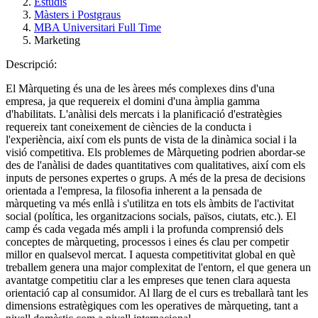
Estudis
Màsters i Postgraus
MBA Universitari Full Time
Marketing
Descripció:
El Màrqueting és una de les àrees més complexes dins d'una
empresa, ja que requereix el domini d'una àmplia gamma
d'habilitats. L'anàlisi dels mercats i la planificació d'estratègies
requereix tant coneixement de ciències de la conducta i
l'experiència, així com els punts de vista de la dinàmica social i la
visió competitiva. Els problemes de Màrqueting podrien abordar-se
des de l'anàlisi de dades quantitatives com qualitatives, així com els
inputs de persones expertes o grups. A més de la presa de decisions
orientada a l'empresa, la filosofia inherent a la pensada de
màrqueting va més enllà i s'utilitza en tots els àmbits de l'activitat
social (política, les organitzacions socials, països, ciutats, etc.). El
camp és cada vegada més ampli i la profunda comprensió dels
conceptes de màrqueting, processos i eines és clau per competir
millor en qualsevol mercat. I aquesta competitivitat global en què
treballem genera una major complexitat de l'entorn, el que genera un
avantatge competitiu clar a les empreses que tenen clara aquesta
orientació cap al consumidor. Al llarg de el curs es treballarà tant les
dimensions estratègiques com les operatives de màrqueting, tant a