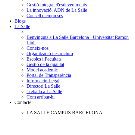
Gestió Integral d'esdeveniments
La innovació, ADN de La Salle
Consell d'empreses
Blogs
La Salle
Benvinguts a La Salle Barcelona - Universitat Ramon
Llull
Coneix-nos
Organització i estructura
Escoles i Facultats
Gestió de la qualitat
Model acadèmic
Portal de Transparència
Informació Legal
Directori La Salle
Treballa a La Salle
Com arribar-hi
Contacte
LA SALLE CAMPUS BARCELONA