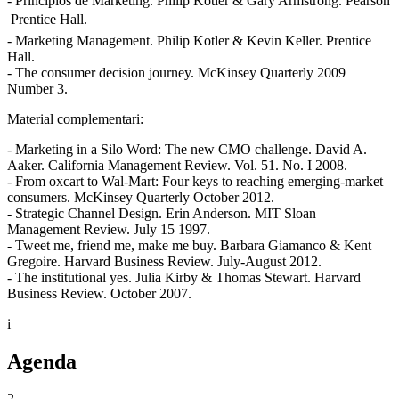
- Principios de Marketing. Philip Kotler & Gary Armstrong. Pearson
 Prentice Hall.
- Marketing Management. Philip Kotler & Kevin Keller. Prentice
Hall.
- The consumer decision journey. McKinsey Quarterly 2009
Number 3.
Material complementari:
- Marketing in a Silo Word: The new CMO challenge. David A.
Aaker. California Management Review. Vol. 51. No. I 2008.
- From oxcart to Wal-Mart: Four keys to reaching emerging-market
consumers. McKinsey Quarterly October 2012.
- Strategic Channel Design. Erin Anderson. MIT Sloan
Management Review. July 15 1997.
- Tweet me, friend me, make me buy. Barbara Giamanco & Kent
Gregoire. Harvard Business Review. July-August 2012.
- The institutional yes. Julia Kirby & Thomas Stewart. Harvard
Business Review. October 2007.
i
Agenda
2