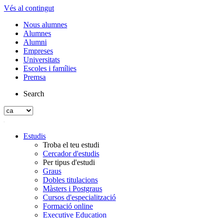
Vés al contingut
Nous alumnes
Alumnes
Alumni
Empreses
Universitats
Escoles i famílies
Premsa
Search
Estudis
Troba el teu estudi
Cercador d'estudis
Per tipus d'estudi
Graus
Dobles titulacions
Màsters i Postgraus
Cursos d'especialització
Formació online
Executive Education