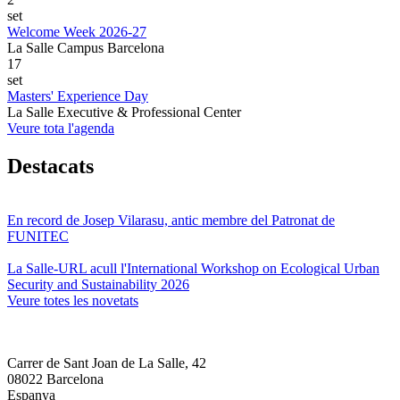
set
Welcome Week 2026-27
La Salle Campus Barcelona
17
set
Masters' Experience Day
La Salle Executive & Professional Center
Veure tota l'agenda
Destacats
En record de Josep Vilarasu, antic membre del Patronat de
FUNITEC
La Salle-URL acull l'International Workshop on Ecological Urban
Security and Sustainability 2026
Veure totes les novetats
Carrer de Sant Joan de La Salle, 42
08022 Barcelona
Espanya