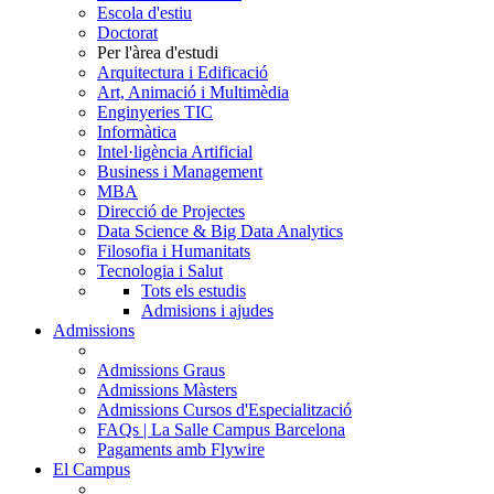
Escola d'estiu
Doctorat
Per l'àrea d'estudi
Arquitectura i Edificació
Art, Animació i Multimèdia
Enginyeries TIC
Informàtica
Intel·ligència Artificial
Business i Management
MBA
Direcció de Projectes
Data Science & Big Data Analytics
Filosofia i Humanitats
Tecnologia i Salut
Tots els estudis
Admisions i ajudes
Admissions
Admissions Graus
Admissions Màsters
Admissions Cursos d'Especialització
FAQs | La Salle Campus Barcelona
Pagaments amb Flywire
El Campus