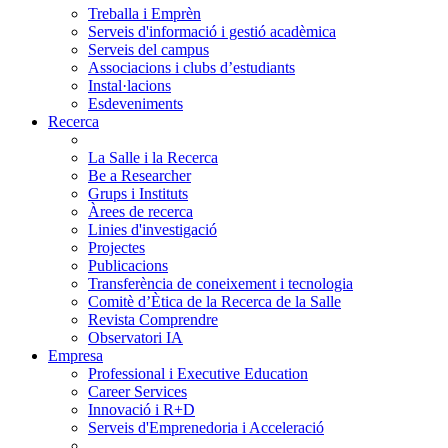
Treballa i Emprèn
Serveis d'informació i gestió acadèmica
Serveis del campus
Associacions i clubs d’estudiants
Instal·lacions
Esdeveniments
Recerca
La Salle i la Recerca
Be a Researcher
Grups i Instituts
Àrees de recerca
Linies d'investigació
Projectes
Publicacions
Transferència de coneixement i tecnologia
Comitè d’Ètica de la Recerca de la Salle
Revista Comprendre
Observatori IA
Empresa
Professional i Executive Education
Career Services
Innovació i R+D
Serveis d'Emprenedoria i Acceleració