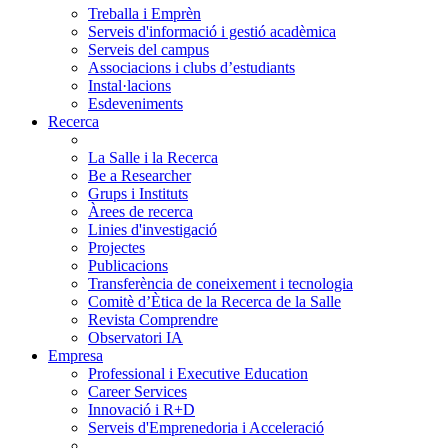
Treballa i Emprèn
Serveis d'informació i gestió acadèmica
Serveis del campus
Associacions i clubs d’estudiants
Instal·lacions
Esdeveniments
Recerca
La Salle i la Recerca
Be a Researcher
Grups i Instituts
Àrees de recerca
Linies d'investigació
Projectes
Publicacions
Transferència de coneixement i tecnologia
Comitè d’Ètica de la Recerca de la Salle
Revista Comprendre
Observatori IA
Empresa
Professional i Executive Education
Career Services
Innovació i R+D
Serveis d'Emprenedoria i Acceleració