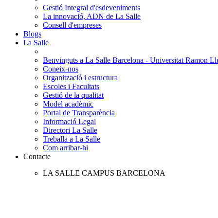
Gestió Integral d'esdeveniments
La innovació, ADN de La Salle
Consell d'empreses
Blogs
La Salle
Benvinguts a La Salle Barcelona - Universitat Ramon Llu
Coneix-nos
Organització i estructura
Escoles i Facultats
Gestió de la qualitat
Model acadèmic
Portal de Transparència
Informació Legal
Directori La Salle
Treballa a La Salle
Com arribar-hi
Contacte
LA SALLE CAMPUS BARCELONA