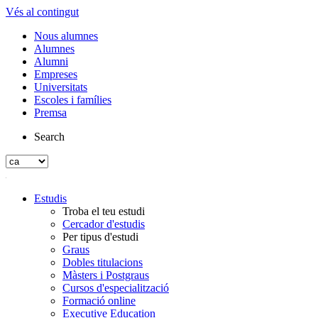
Vés al contingut
Nous alumnes
Alumnes
Alumni
Empreses
Universitats
Escoles i famílies
Premsa
Search
Estudis
Troba el teu estudi
Cercador d'estudis
Per tipus d'estudi
Graus
Dobles titulacions
Màsters i Postgraus
Cursos d'especialització
Formació online
Executive Education