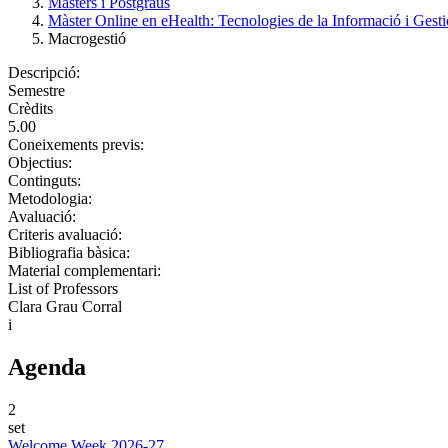
Màsters i Postgraus
Màster Online en eHealth: Tecnologies de la Informació i Gesti
Macrogestió
Descripció:
Semestre
Crèdits
5.00
Coneixements previs:
Objectius:
Continguts:
Metodologia:
Avaluació:
Criteris avaluació:
Bibliografia bàsica:
Material complementari:
List of Professors
Clara Grau Corral
i
Agenda
2
set
Welcome Week 2026-27