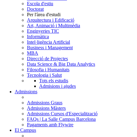
Escola d'estiu
Doctorat
Per l'àrea d'estudi
Arquitectura i Edificació
Art, Animació i Multimèdia
Enginyeries TIC
Informàtica
Intel·ligència Artificial
Business i Management
MBA
Direcció de Projectes
Data Science & Big Data Analytics
Filosofia i Humanitats
Tecnologia i Salut
Tots els estudis
Admisions i ajudes
Admissions
Admissions Graus
Admissions Màsters
Admissions Cursos d'Especialització
FAQs | La Salle Campus Barcelona
Pagaments amb Flywire
El Campus