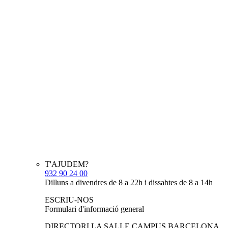
T'AJUDEM?
932 90 24 00
Dilluns a divendres de 8 a 22h i dissabtes de 8 a 14h
ESCRIU-NOS
Formulari d'informació general
DIRECTORI LA SALLE CAMPUS BARCELONA