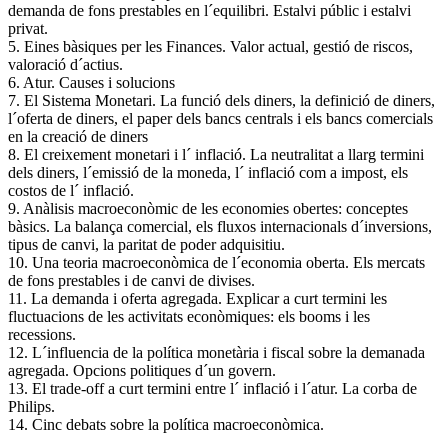
demanda de fons prestables en l´equilibri. Estalvi públic i estalvi
privat.
5. Eines bàsiques per les Finances. Valor actual, gestió de riscos,
valoració d´actius.
6. Atur. Causes i solucions
7. El Sistema Monetari. La funció dels diners, la definició de diners,
l´oferta de diners, el paper dels bancs centrals i els bancs comercials
en la creació de diners
8. El creixement monetari i l´ inflació. La neutralitat a llarg termini
dels diners, l´emissió de la moneda, l´ inflació com a impost, els
costos de l´ inflació.
9. Anàlisis macroeconòmic de les economies obertes: conceptes
bàsics. La balança comercial, els fluxos internacionals d´inversions,
tipus de canvi, la paritat de poder adquisitiu.
10. Una teoria macroeconòmica de l´economia oberta. Els mercats
de fons prestables i de canvi de divises.
11. La demanda i oferta agregada. Explicar a curt termini les
fluctuacions de les activitats econòmiques: els booms i les
recessions.
12. L´influencia de la política monetària i fiscal sobre la demanada
agregada. Opcions politiques d´un govern.
13. El trade-off a curt termini entre l´ inflació i l´atur. La corba de
Philips.
14. Cinc debats sobre la política macroeconòmica.