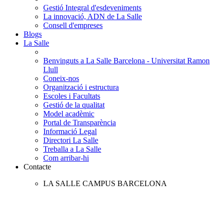
Gestió Integral d'esdeveniments
La innovació, ADN de La Salle
Consell d'empreses
Blogs
La Salle
Benvinguts a La Salle Barcelona - Universitat Ramon
Llull
Coneix-nos
Organització i estructura
Escoles i Facultats
Gestió de la qualitat
Model acadèmic
Portal de Transparència
Informació Legal
Directori La Salle
Treballa a La Salle
Com arribar-hi
Contacte
LA SALLE CAMPUS BARCELONA