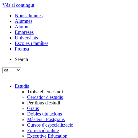
Vés al contingut
Nous alumnes
Alumnes
Alumni
Empreses
Universitats
Escoles i famílies
Premsa
Search
Estudis
Troba el teu estudi
Cercador d'estudis
Per tipus d'estudi
Graus
Dobles titulacions
Màsters i Postgraus
Cursos d'especialització
Formació online
Executive Education