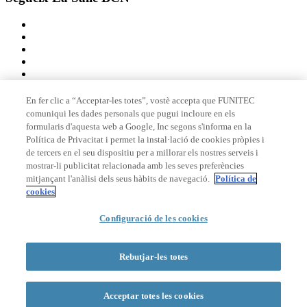
En fer clic a “Acceptar-les totes”, vostè accepta que FUNITEC
comuniqui les dades personals que pugui incloure en els
Membre de
formularis d'aquesta web a Google, Inc segons s'informa en la
Política de Privacitat i permet la instal·lació de cookies pròpies i
de tercers en el seu dispositiu per a millorar els nostres serveis i
mostrar-li publicitat relacionada amb les seves preferències
Acreditacions
mitjançant l'anàlisi dels seus hàbits de navegació.
Política de
cookies
Configuració de les cookies
© 2026 La Salle Campus Barcelona - URL |
Avís legal
|
Política de
privacitat
|
Política de cookies
Rebutjar-les totes
Formulari de cerca
Acceptar totes les cookies