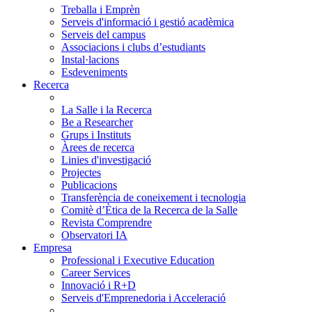
Treballa i Emprèn
Serveis d'informació i gestió acadèmica
Serveis del campus
Associacions i clubs d’estudiants
Instal·lacions
Esdeveniments
Recerca
La Salle i la Recerca
Be a Researcher
Grups i Instituts
Àrees de recerca
Linies d'investigació
Projectes
Publicacions
Transferència de coneixement i tecnologia
Comitè d’Ètica de la Recerca de la Salle
Revista Comprendre
Observatori IA
Empresa
Professional i Executive Education
Career Services
Innovació i R+D
Serveis d'Emprenedoria i Acceleració