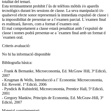
totalitat del temari.
Esta terminantment prohibit l´ús de telèfons mòbils i/o aparells
tecnològics durant les sessions de classe. La seva manipulació i/o
qualsevol efecte sonor representarà la immediata expulsió de classe i
la impossibilitat de presentar-se a l´examen parcial. L´examen final
es realitzarà, llavors, com a format d´examen oral.
El mal comportament a classe estarà penalitzat amb l´expulsió de
classe i nomes podrà presentar-se a `examen final amb un format d
´examen oral.
Criteris avaluació:
No hi ha informació disponible
Bibliografia bàsica:
- Frank & Bernanke, Microeconomia, Ed. McGraw Hill, 3ª Edició,
2007
- Krugman & Wells, Introducció a l´ Economia: Microeconomia,
Ed. Reverté, 1ª Edició, 2006
- Pyndick & Rubinfeld, Microeconomia, Prentice Hall, 5ª Edició,
2001
- Gregory Mankiw, Principis de Economia, Ed. McGraw-Hill, 3º
Edició, 2007
Material complementari: