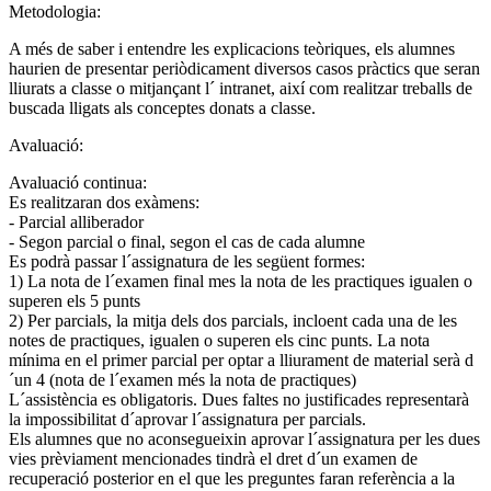
Metodologia:
A més de saber i entendre les explicacions teòriques, els alumnes
haurien de presentar periòdicament diversos casos pràctics que seran
lliurats a classe o mitjançant l´ intranet, així com realitzar treballs de
buscada lligats als conceptes donats a classe.
Avaluació:
Avaluació continua:
Es realitzaran dos exàmens:
- Parcial alliberador
- Segon parcial o final, segon el cas de cada alumne
Es podrà passar l´assignatura de les següent formes:
1) La nota de l´examen final mes la nota de les practiques igualen o
superen els 5 punts
2) Per parcials, la mitja dels dos parcials, incloent cada una de les
notes de practiques, igualen o superen els cinc punts. La nota
mínima en el primer parcial per optar a lliurament de material serà d
´un 4 (nota de l´examen més la nota de practiques)
L´assistència es obligatoris. Dues faltes no justificades representarà
la impossibilitat d´aprovar l´assignatura per parcials.
Els alumnes que no aconsegueixin aprovar l´assignatura per les dues
vies prèviament mencionades tindrà el dret d´un examen de
recuperació posterior en el que les preguntes faran referència a la