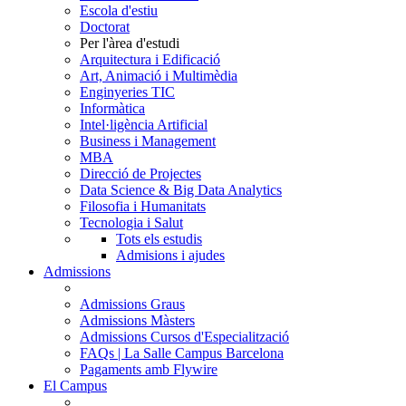
Escola d'estiu
Doctorat
Per l'àrea d'estudi
Arquitectura i Edificació
Art, Animació i Multimèdia
Enginyeries TIC
Informàtica
Intel·ligència Artificial
Business i Management
MBA
Direcció de Projectes
Data Science & Big Data Analytics
Filosofia i Humanitats
Tecnologia i Salut
Tots els estudis
Admisions i ajudes
Admissions
Admissions Graus
Admissions Màsters
Admissions Cursos d'Especialització
FAQs | La Salle Campus Barcelona
Pagaments amb Flywire
El Campus