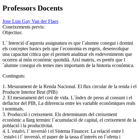
Professors Docents
Jose Luis Gay Van der Flaes
Coneixements previs:
Objectius:
L´ Intenció d´aquesta assignatura es que l´alumne conegui i domini
els conceptes basics pels que l´economia es regeix, desenvolupar
una capacitat critica que el permeti analitzar els esdeveniments que
ocorren al món econòmic quotidià. Així mateix, es pretén que l
´alumne conegui els temes mes importants de la historia econòmica.
Continguts:
1. Mesurament de la Renda Nacional. El flux circular de la renda i el
Producte Interior Brut (PIB)
2. El mesurament del cost de vida. L´índex de preus al consum i el
deflactor del PIB, La diferencia entre les variable econòmiques reals
i nominals.
3. Producció i creixement. Els determinants del creixement
econòmic a llarg termini: l´acumulació de capital, el creixement de la
població i la productivitat.
4. L´estalvi, l´ inversió i el Sistema Financer. La relació entre l
´estalvi i l´ inversió, el paper de la tassa d´interès en l´oferta i