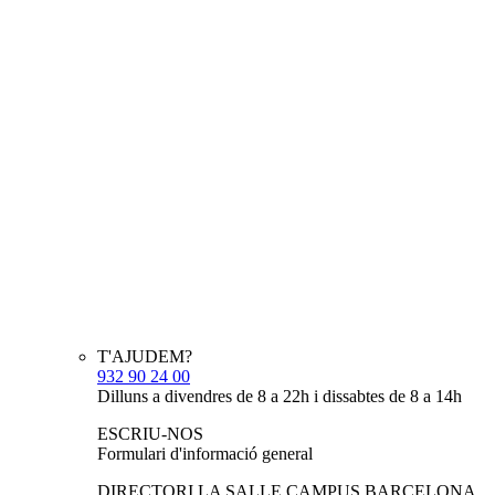
T'AJUDEM?
932 90 24 00
Dilluns a divendres de 8 a 22h i dissabtes de 8 a 14h
ESCRIU-NOS
Formulari d'informació general
DIRECTORI LA SALLE CAMPUS BARCELONA