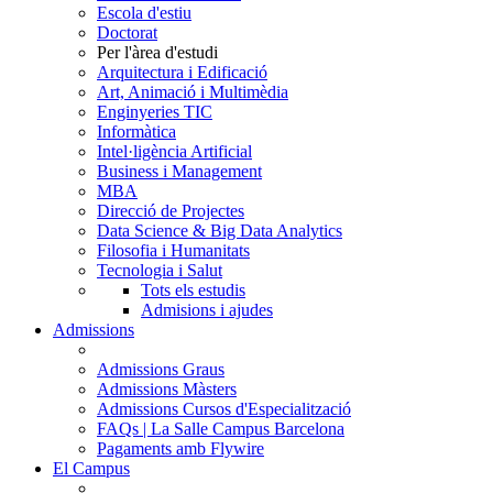
Escola d'estiu
Doctorat
Per l'àrea d'estudi
Arquitectura i Edificació
Art, Animació i Multimèdia
Enginyeries TIC
Informàtica
Intel·ligència Artificial
Business i Management
MBA
Direcció de Projectes
Data Science & Big Data Analytics
Filosofia i Humanitats
Tecnologia i Salut
Tots els estudis
Admisions i ajudes
Admissions
Admissions Graus
Admissions Màsters
Admissions Cursos d'Especialització
FAQs | La Salle Campus Barcelona
Pagaments amb Flywire
El Campus