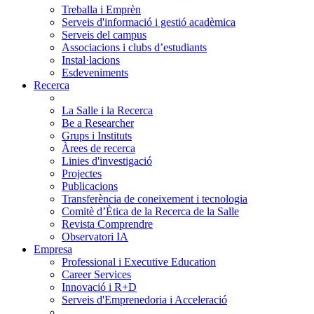
Treballa i Emprèn
Serveis d'informació i gestió acadèmica
Serveis del campus
Associacions i clubs d’estudiants
Instal·lacions
Esdeveniments
Recerca
La Salle i la Recerca
Be a Researcher
Grups i Instituts
Àrees de recerca
Linies d'investigació
Projectes
Publicacions
Transferència de coneixement i tecnologia
Comitè d’Ètica de la Recerca de la Salle
Revista Comprendre
Observatori IA
Empresa
Professional i Executive Education
Career Services
Innovació i R+D
Serveis d'Emprenedoria i Acceleració