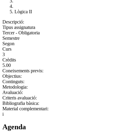
Lògica II
Descripció:
Tipus assignatura
Tercer - Obligatoria
Semestre
Segon
Curs
3
Crèdits
5.00
Coneixements previs:
Objectius:
Continguts:
Metodologia:
Avaluació:
Criteris avaluació:
Bibliografia bàsica:
Material complementari:
i
Agenda