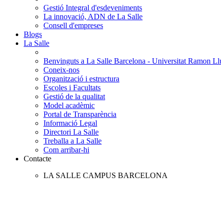
Gestió Integral d'esdeveniments
La innovació, ADN de La Salle
Consell d'empreses
Blogs
La Salle
Benvinguts a La Salle Barcelona - Universitat Ramon Llu
Coneix-nos
Organització i estructura
Escoles i Facultats
Gestió de la qualitat
Model acadèmic
Portal de Transparència
Informació Legal
Directori La Salle
Treballa a La Salle
Com arribar-hi
Contacte
LA SALLE CAMPUS BARCELONA