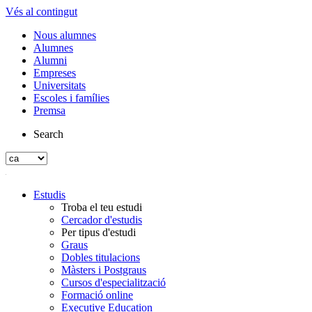
Vés al contingut
Nous alumnes
Alumnes
Alumni
Empreses
Universitats
Escoles i famílies
Premsa
Search
Estudis
Troba el teu estudi
Cercador d'estudis
Per tipus d'estudi
Graus
Dobles titulacions
Màsters i Postgraus
Cursos d'especialització
Formació online
Executive Education