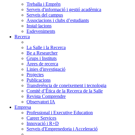
Treballa i Emprèn
Serveis d'informació i gestió acadèmica
Serveis del campus
Associacions i clubs d’estudiants
Instal·lacions
Esdeveniments
Recerca
La Salle i la Recerca
Be a Researcher
Grups i Instituts
Àrees de recerca
Linies d'investigació
Projectes
Publicacions
Transferència de coneixement i tecnologia
Comitè d’Ètica de la Recerca de la Salle
Revista Comprendre
Observatori IA
Empresa
Professional i Executive Education
Career Services
Innovació i R+D
Serveis d'Emprenedoria i Acceleració