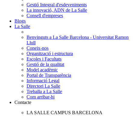
Gestió Integral d'esdeveniments
La innovació, ADN de La Salle
Consell d'empreses
Blogs
La Salle
Benvinguts a La Salle Barcelona - Universitat Ramon
Llull
Coneix-nos
Organització i estructura
Escoles i Facultats
Gestió de la qualitat
Model acadèmic
Portal de Transparència
Informació Legal
Directori La Salle
Treballa a La Salle
Com arribar-hi
Contacte
LA SALLE CAMPUS BARCELONA