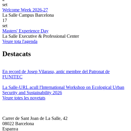
set
Welcome Week 2026-27
La Salle Campus Barcelona
17
set
Masters' Experience Day
La Salle Executive & Professional Center
Veure tota l'agenda
Destacats
En record de Josep Vilarasu, antic membre del Patronat de
FUNITEC
La Salle-URL acull l'International Workshop on Ecological Urban
Security and Sustainability 2026
Veure totes les novetats
Carrer de Sant Joan de La Salle, 42
08022 Barcelona
Espanya