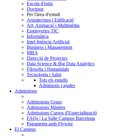
Escola d'estiu
Doctorat
Per l'àrea d'estudi
Arquitectura i Edificació
Art, Animació i Multimèdia
Enginyeries TIC
Informàtica
Intel·ligència Artificial
Business i Management
MBA
Direcció de Projectes
Data Science & Big Data Analytics
Filosofia i Humanitats
Tecnologia i Salut
Tots els estudis
Admisions i ajudes
Admissions
Admissions Graus
Admissions Màsters
Admissions Cursos d'Especialització
FAQs | La Salle Campus Barcelona
Pagaments amb Flywire
El Campus