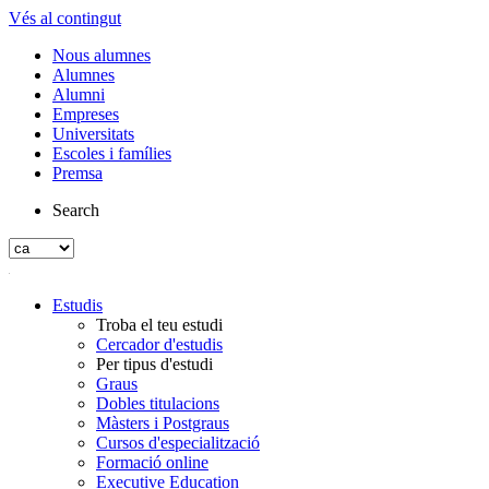
Vés al contingut
Nous alumnes
Alumnes
Alumni
Empreses
Universitats
Escoles i famílies
Premsa
Search
Estudis
Troba el teu estudi
Cercador d'estudis
Per tipus d'estudi
Graus
Dobles titulacions
Màsters i Postgraus
Cursos d'especialització
Formació online
Executive Education