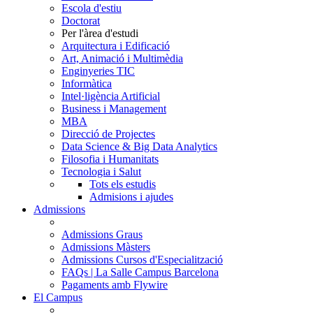
Escola d'estiu
Doctorat
Per l'àrea d'estudi
Arquitectura i Edificació
Art, Animació i Multimèdia
Enginyeries TIC
Informàtica
Intel·ligència Artificial
Business i Management
MBA
Direcció de Projectes
Data Science & Big Data Analytics
Filosofia i Humanitats
Tecnologia i Salut
Tots els estudis
Admisions i ajudes
Admissions
Admissions Graus
Admissions Màsters
Admissions Cursos d'Especialització
FAQs | La Salle Campus Barcelona
Pagaments amb Flywire
El Campus