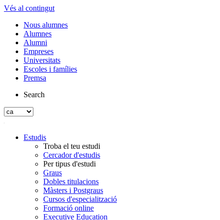
Vés al contingut
Nous alumnes
Alumnes
Alumni
Empreses
Universitats
Escoles i famílies
Premsa
Search
Estudis
Troba el teu estudi
Cercador d'estudis
Per tipus d'estudi
Graus
Dobles titulacions
Màsters i Postgraus
Cursos d'especialització
Formació online
Executive Education