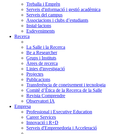
Treballa i Emprèn
Serveis d'informació i gestió acadèmica
Serveis del campus
Associacions i clubs d’estudiants
Instal·lacions
Esdeveniments
Recerca
La Salle i la Recerca
Be a Researcher
Grups i Instituts
Àrees de recerca
Linies d'investigació
Projectes
Publicacions
Transferència de coneixement i tecnologia
Comitè d’Ètica de la Recerca de la Salle
Revista Comprendre
Observatori IA
Empresa
Professional i Executive Education
Career Services
Innovació i R+D
Serveis d'Emprenedoria i Acceleració