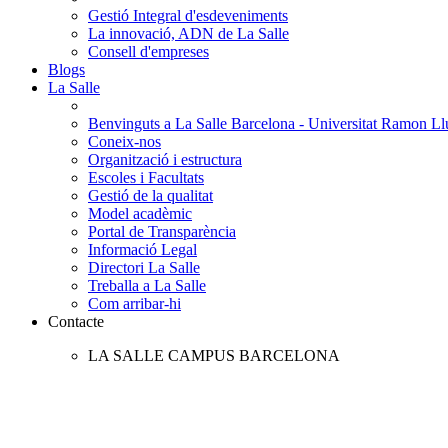
Gestió Integral d'esdeveniments
La innovació, ADN de La Salle
Consell d'empreses
Blogs
La Salle
Benvinguts a La Salle Barcelona - Universitat Ramon Llu
Coneix-nos
Organització i estructura
Escoles i Facultats
Gestió de la qualitat
Model acadèmic
Portal de Transparència
Informació Legal
Directori La Salle
Treballa a La Salle
Com arribar-hi
Contacte
LA SALLE CAMPUS BARCELONA