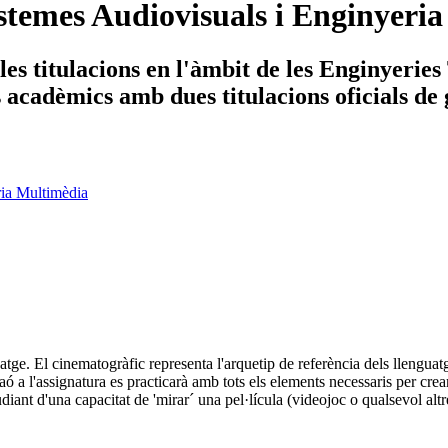
stemes Audiovisuals i Enginyeri
es titulacions en l'àmbit de les Enginyerie
ys acadèmics amb dues titulacions oficials de
ria Multimèdia
tge. El cinematogràfic representa l'arquetip de referència dels llenguatg
 raó a l'assignatura es practicarà amb tots els elements necessaris per cre
estudiant d'una capacitat de 'mirar´ una pel·lícula (videojoc o qualsevol 