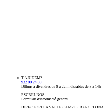
T'AJUDEM?
932 90 24 00
Dilluns a divendres de 8 a 22h i dissabtes de 8 a 14h
ESCRIU-NOS
Formulari d'informació general
DIRECTORI LA SALLE CAMPUS BARCELONA