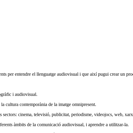
ents per entendre el llenguatge audiovisual i que així pugui crear un pr
gràfic i audiovisual.
 la cultura contemporània de la imatge omnipresent.
sectors: cinema, televisió, publicitat, periodisme, videojocs, web, xarxes 
ferents àmbits de la comunicació audiovisual, i aprendre a utilitzar-la.