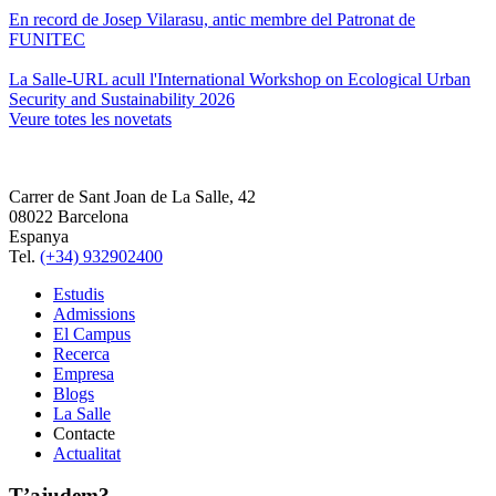
En record de Josep Vilarasu, antic membre del Patronat de
FUNITEC
La Salle-URL acull l'International Workshop on Ecological Urban
Security and Sustainability 2026
Veure totes les novetats
Carrer de Sant Joan de La Salle, 42
08022 Barcelona
Espanya
Tel.
(+34) 932902400
Estudis
Admissions
El Campus
Recerca
Empresa
Blogs
La Salle
Contacte
Actualitat
T’ajudem?