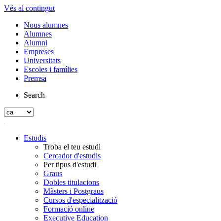
Vés al contingut
Nous alumnes
Alumnes
Alumni
Empreses
Universitats
Escoles i famílies
Premsa
Search
Estudis
Troba el teu estudi
Cercador d'estudis
Per tipus d'estudi
Graus
Dobles titulacions
Màsters i Postgraus
Cursos d'especialització
Formació online
Executive Education