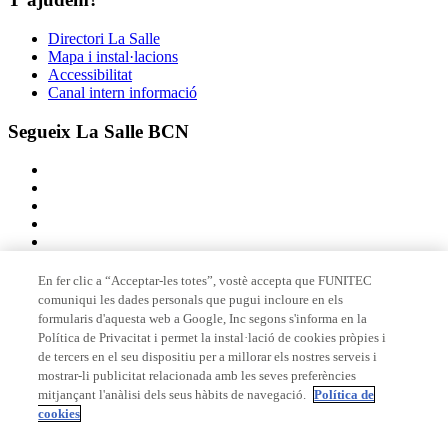
Directori La Salle
Mapa i instal·lacions
Accessibilitat
Canal intern informació
Segueix La Salle BCN
En fer clic a “Acceptar-les totes”, vostè accepta que FUNITEC
comuniqui les dades personals que pugui incloure en els
Membre de
formularis d'aquesta web a Google, Inc segons s'informa en la
Política de Privacitat i permet la instal·lació de cookies pròpies i
de tercers en el seu dispositiu per a millorar els nostres serveis i
mostrar-li publicitat relacionada amb les seves preferències
Acreditacions
mitjançant l'anàlisi dels seus hàbits de navegació.
Política de
cookies