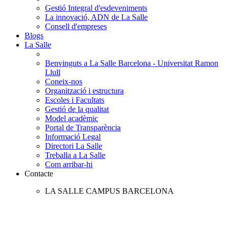
Gestió Integral d'esdeveniments
La innovació, ADN de La Salle
Consell d'empreses
Blogs
La Salle
Benvinguts a La Salle Barcelona - Universitat Ramon
Llull
Coneix-nos
Organització i estructura
Escoles i Facultats
Gestió de la qualitat
Model acadèmic
Portal de Transparència
Informació Legal
Directori La Salle
Treballa a La Salle
Com arribar-hi
Contacte
LA SALLE CAMPUS BARCELONA