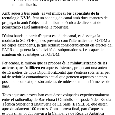
miniaturització.
Amb aquests tres punts, es vol
millorar les capacitats de la
tecnologia NVIS
, fent un sondeig de canal amb dues maneres de
propagació amb l'objectiu d'utilitzar la tècnica de diversitat de
polarització i així millorar-ne la robustesa.
D'altra banda, a partir d'aquest estudi de canal, es dissenya la
modulació SC-FDE que es presenta com l'alternativa de l'OFDM a
les capes ascendents, ja que redueix considerablement els efectes del
PAPR que genera la subdivisió de subportadores, i és capaç de
mantenir els avantatges de l'OFDM.
Per acabar, la millora que es proposa és la
miniaturització de les
antenes que s'utilitzen
en aquests sistemes, proposant una antena
de 15 metres de tipus Dipol Horitzontal que s'enterra sota terra, per
tal de reduir la contaminació actual que generen aquestes antenes
posant en context que són antenes de mides de mínim 15 metres de
llarg.
Totes aquestes proves han estat desenvolupades experimentalment
entre el radioenllaç de Barcelona i Cambrils a disposició de l'Escola
Tècnica Superior d'Enginyeria de La Salle (ETSELS), que disten
aproximadament 100 metres. Com a prova final, part d'aquests
estudis s'han pogut provar a la Campanya de Recerca Antàrtica