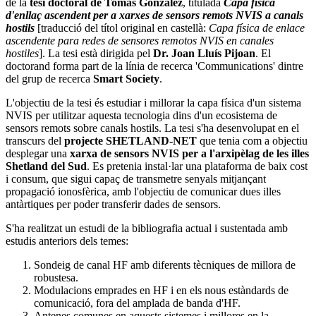
de la
tesi doctoral de Tomás González
, titulada
Capa física
d'enllaç ascendent per a xarxes de sensors remots NVIS a canals
hostils
[traducció del títol original en castellà:
Capa física de enlace
ascendente para redes de sensores remotos NVIS en canales
hostiles
]. La tesi està dirigida pel
Dr. Joan Lluís Pijoan
. El
doctorand forma part de la línia de recerca 'Communications' dintre
del grup de recerca
Smart Society
.
L'objectiu de la tesi és estudiar i millorar la capa física d'un sistema
NVIS per utilitzar aquesta tecnologia dins d'un ecosistema de
sensors remots sobre canals hostils. La tesi s'ha desenvolupat en el
transcurs del
projecte SHETLAND-NET
que tenia com a objectiu
desplegar una
xarxa de sensors NVIS per a l'arxipèlag de les illes
Shetland del Sud
. Es pretenia instal·lar una plataforma de baix cost
i consum, que sigui capaç de transmetre senyals mitjançant
propagació ionosfèrica, amb l'objectiu de comunicar dues illes
antàrtiques per poder transferir dades de sensors.
S'ha realitzat un estudi de la bibliografia actual i sustentada amb
estudis anteriors dels temes:
Sondeig de canal HF amb diferents tècniques de millora de
robustesa.
Modulacions emprades en HF i en els nous estàndards de
comunicació, fora del amplada de banda d'HF.
Antenes comunes en aquests sistemes i millores en la