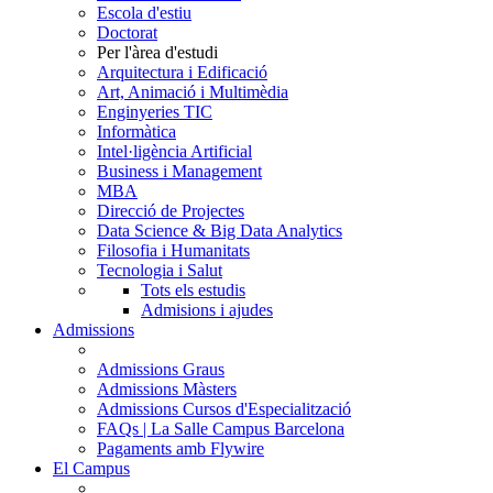
Escola d'estiu
Doctorat
Per l'àrea d'estudi
Arquitectura i Edificació
Art, Animació i Multimèdia
Enginyeries TIC
Informàtica
Intel·ligència Artificial
Business i Management
MBA
Direcció de Projectes
Data Science & Big Data Analytics
Filosofia i Humanitats
Tecnologia i Salut
Tots els estudis
Admisions i ajudes
Admissions
Admissions Graus
Admissions Màsters
Admissions Cursos d'Especialització
FAQs | La Salle Campus Barcelona
Pagaments amb Flywire
El Campus