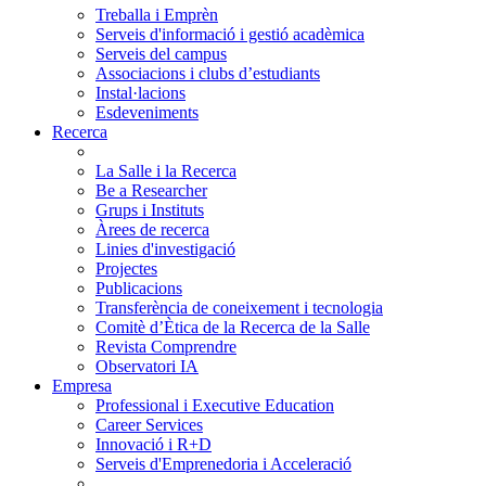
Treballa i Emprèn
Serveis d'informació i gestió acadèmica
Serveis del campus
Associacions i clubs d’estudiants
Instal·lacions
Esdeveniments
Recerca
La Salle i la Recerca
Be a Researcher
Grups i Instituts
Àrees de recerca
Linies d'investigació
Projectes
Publicacions
Transferència de coneixement i tecnologia
Comitè d’Ètica de la Recerca de la Salle
Revista Comprendre
Observatori IA
Empresa
Professional i Executive Education
Career Services
Innovació i R+D
Serveis d'Emprenedoria i Acceleració