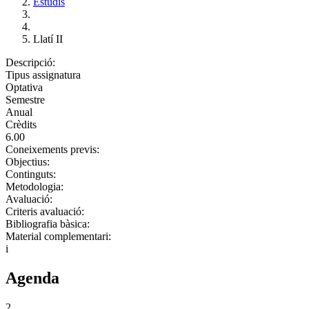
Estudis
Llatí II
Descripció:
Tipus assignatura
Optativa
Semestre
Anual
Crèdits
6.00
Coneixements previs:
Objectius:
Continguts:
Metodologia:
Avaluació:
Criteris avaluació:
Bibliografia bàsica:
Material complementari:
i
Agenda
2