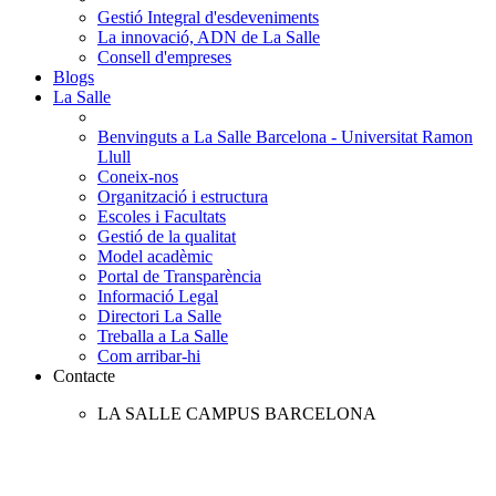
Gestió Integral d'esdeveniments
La innovació, ADN de La Salle
Consell d'empreses
Blogs
La Salle
Benvinguts a La Salle Barcelona - Universitat Ramon
Llull
Coneix-nos
Organització i estructura
Escoles i Facultats
Gestió de la qualitat
Model acadèmic
Portal de Transparència
Informació Legal
Directori La Salle
Treballa a La Salle
Com arribar-hi
Contacte
LA SALLE CAMPUS BARCELONA