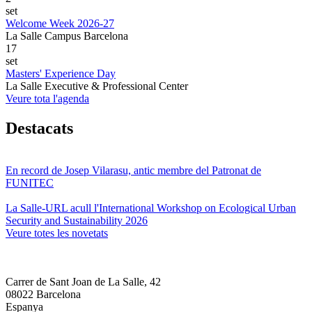
set
Welcome Week 2026-27
La Salle Campus Barcelona
17
set
Masters' Experience Day
La Salle Executive & Professional Center
Veure tota l'agenda
Destacats
En record de Josep Vilarasu, antic membre del Patronat de
FUNITEC
La Salle-URL acull l'International Workshop on Ecological Urban
Security and Sustainability 2026
Veure totes les novetats
Carrer de Sant Joan de La Salle, 42
08022 Barcelona
Espanya