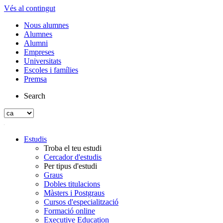
Vés al contingut
Nous alumnes
Alumnes
Alumni
Empreses
Universitats
Escoles i famílies
Premsa
Search
Estudis
Troba el teu estudi
Cercador d'estudis
Per tipus d'estudi
Graus
Dobles titulacions
Màsters i Postgraus
Cursos d'especialització
Formació online
Executive Education