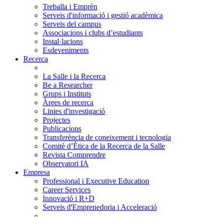
Treballa i Emprèn
Serveis d'informació i gestió acadèmica
Serveis del campus
Associacions i clubs d’estudiants
Instal·lacions
Esdeveniments
Recerca
La Salle i la Recerca
Be a Researcher
Grups i Instituts
Àrees de recerca
Linies d'investigació
Projectes
Publicacions
Transferència de coneixement i tecnologia
Comitè d’Ètica de la Recerca de la Salle
Revista Comprendre
Observatori IA
Empresa
Professional i Executive Education
Career Services
Innovació i R+D
Serveis d'Emprenedoria i Acceleració