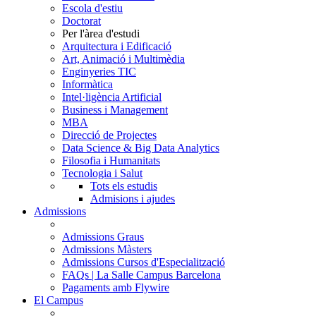
Escola d'estiu
Doctorat
Per l'àrea d'estudi
Arquitectura i Edificació
Art, Animació i Multimèdia
Enginyeries TIC
Informàtica
Intel·ligència Artificial
Business i Management
MBA
Direcció de Projectes
Data Science & Big Data Analytics
Filosofia i Humanitats
Tecnologia i Salut
Tots els estudis
Admisions i ajudes
Admissions
Admissions Graus
Admissions Màsters
Admissions Cursos d'Especialització
FAQs | La Salle Campus Barcelona
Pagaments amb Flywire
El Campus