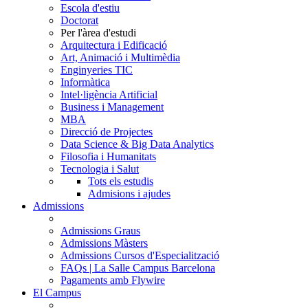
Escola d'estiu
Doctorat
Per l'àrea d'estudi
Arquitectura i Edificació
Art, Animació i Multimèdia
Enginyeries TIC
Informàtica
Intel·ligència Artificial
Business i Management
MBA
Direcció de Projectes
Data Science & Big Data Analytics
Filosofia i Humanitats
Tecnologia i Salut
Tots els estudis
Admisions i ajudes
Admissions
Admissions Graus
Admissions Màsters
Admissions Cursos d'Especialització
FAQs | La Salle Campus Barcelona
Pagaments amb Flywire
El Campus