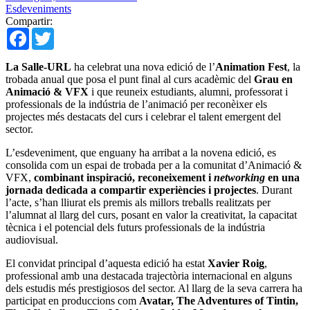
Esdeveniments
Compartir:
Facebook
Twitter
La Salle-URL
ha celebrat una nova edició de l’
Animation Fest
, la
trobada anual que posa el punt final al curs acadèmic del
Grau en
Animació & VFX
i que reuneix estudiants, alumni, professorat i
professionals de la indústria de l’animació per reconèixer els
projectes més destacats del curs i celebrar el talent emergent del
sector.
L’esdeveniment, que enguany ha arribat a la novena edició, es
consolida com un espai de trobada per a la comunitat d’Animació &
VFX,
combinant inspiració, reconeixement i
networking
en una
jornada dedicada a compartir experiències i projectes
. Durant
l’acte, s’han lliurat els premis als millors treballs realitzats per
l’alumnat al llarg del curs, posant en valor la creativitat, la capacitat
tècnica i el potencial dels futurs professionals de la indústria
audiovisual.
El convidat principal d’aquesta edició ha estat
Xavier Roig
,
professional amb una destacada trajectòria internacional en alguns
dels estudis més prestigiosos del sector. Al llarg de la seva carrera ha
participat en produccions com
Avatar, The Adventures of Tintin,