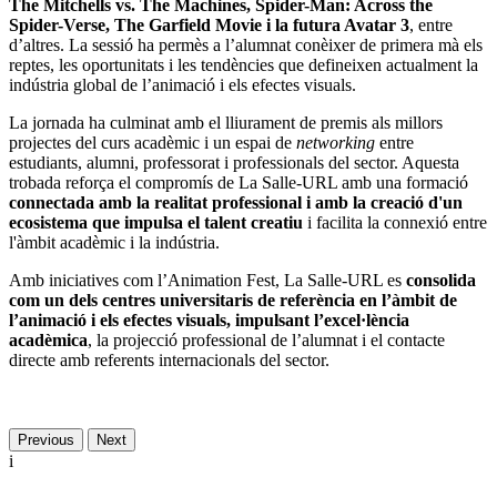
The Mitchells vs. The Machines, Spider-Man: Across the
Spider-Verse, The Garfield Movie i la futura Avatar 3
, entre
d’altres. La sessió ha permès a l’alumnat conèixer de primera mà els
reptes, les oportunitats i les tendències que defineixen actualment la
indústria global de l’animació i els efectes visuals.
La jornada ha culminat amb el lliurament de premis als millors
projectes del curs acadèmic i un espai de
networking
entre
estudiants, alumni, professorat i professionals del sector. Aquesta
trobada reforça el compromís de La Salle-URL amb una formació
connectada amb la realitat professional i amb la creació d'un
ecosistema que impulsa el talent creatiu
i facilita la connexió entre
l'àmbit acadèmic i la indústria.
Amb iniciatives com l’Animation Fest, La Salle-URL es
consolida
com un dels centres universitaris de referència en l’àmbit de
l’animació i els efectes visuals, impulsant l’excel·lència
acadèmica
, la projecció professional de l’alumnat i el contacte
directe amb referents internacionals del sector.
Previous
Next
i