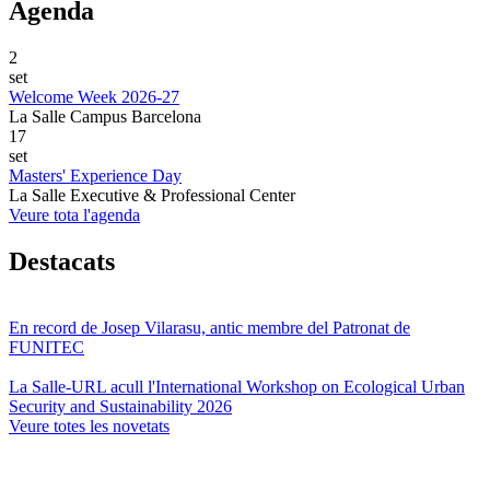
Agenda
2
set
Welcome Week 2026-27
La Salle Campus Barcelona
17
set
Masters' Experience Day
La Salle Executive & Professional Center
Veure tota l'agenda
Destacats
En record de Josep Vilarasu, antic membre del Patronat de
FUNITEC
La Salle-URL acull l'International Workshop on Ecological Urban
Security and Sustainability 2026
Veure totes les novetats