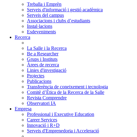
Treballa i Emprèn
Serveis d'informació i gestió acadèmica
Serveis del campus
Associacions i clubs d’estudiants
Instal·lacions
Esdeveniments
Recerca
La Salle i la Recerca
Be a Researcher
Grups i Instituts
Àrees de recerca
Linies d'investigació
Projectes
Publicacions
Transferència de coneixement i tecnologia
Comitè d’Ètica de la Recerca de la Salle
Revista Comprendre
Observatori IA
Empresa
Professional i Executive Education
Career Services
Innovació i R+D
Serveis d'Emprenedoria i Acceleració