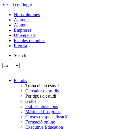
Vés al contingut
Nous alumnes
Alumnes
Alumni
Empreses
Universitats
Escoles i famílies
Premsa
Search
Estudis
Troba el teu estudi
Cercador d'estudis
Per tipus d'estudi
Graus
Dobles titulacions
Màsters i Postgraus
Cursos d'especialització
Formació online
Executive Education