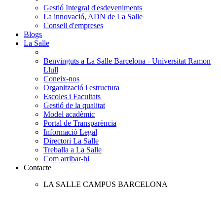
Gestió Integral d'esdeveniments
La innovació, ADN de La Salle
Consell d'empreses
Blogs
La Salle
Benvinguts a La Salle Barcelona - Universitat Ramon
Llull
Coneix-nos
Organització i estructura
Escoles i Facultats
Gestió de la qualitat
Model acadèmic
Portal de Transparència
Informació Legal
Directori La Salle
Treballa a La Salle
Com arribar-hi
Contacte
LA SALLE CAMPUS BARCELONA