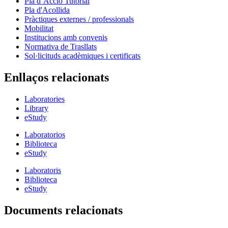
Pla d’Acció Tutorial
Pla d'Acollida
Pràctiques externes / professionals
Mobilitat
Institucions amb convenis
Normativa de Trasllats
Sol·licituds acadèmiques i certificats
Enllaços relacionats
Laboratories
Library
eStudy
Laboratorios
Biblioteca
eStudy
Laboratoris
Biblioteca
eStudy
Documents relacionats