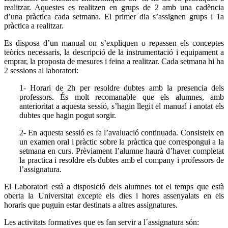
realitzar. Aquestes es realitzen en grups de 2 amb una cadència
d’una pràctica cada setmana. El primer dia s’assignen grups i 1a
pràctica a realitzar.
Es disposa d’un manual on s’expliquen o repassen els conceptes
teòrics necessaris, la descripció de la instrumentació i equipament a
emprar, la proposta de mesures i feina a realitzar. Cada setmana hi ha
2 sessions al laboratori:
1- Horari de 2h per resoldre dubtes amb la presencia dels
professors. És molt recomanable que els alumnes, amb
anterioritat a aquesta sessió, s’hagin llegit el manual i anotat els
dubtes que hagin pogut sorgir.
2- En aquesta sessió es fa l’avaluació continuada. Consisteix en
un examen oral i pràctic sobre la pràctica que correspongui a la
setmana en curs. Prèviament l’alumne haurà d’haver completat
la practica i resoldre els dubtes amb el company i professors de
l’assignatura.
El Laboratori està a disposició dels alumnes tot el temps que està
oberta la Universitat excepte els dies i hores assenyalats en els
horaris que puguin estar destinats a altres assignatures.
Les activitats formatives que es fan servir a l´assignatura són: