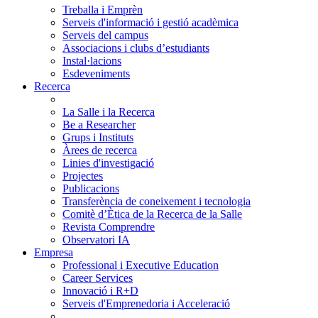
Treballa i Emprèn
Serveis d'informació i gestió acadèmica
Serveis del campus
Associacions i clubs d’estudiants
Instal·lacions
Esdeveniments
Recerca
La Salle i la Recerca
Be a Researcher
Grups i Instituts
Àrees de recerca
Linies d'investigació
Projectes
Publicacions
Transferència de coneixement i tecnologia
Comitè d’Ètica de la Recerca de la Salle
Revista Comprendre
Observatori IA
Empresa
Professional i Executive Education
Career Services
Innovació i R+D
Serveis d'Emprenedoria i Acceleració