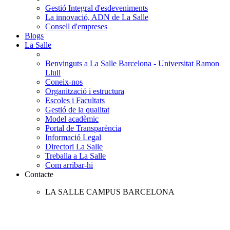
Gestió Integral d'esdeveniments
La innovació, ADN de La Salle
Consell d'empreses
Blogs
La Salle
Benvinguts a La Salle Barcelona - Universitat Ramon
Llull
Coneix-nos
Organització i estructura
Escoles i Facultats
Gestió de la qualitat
Model acadèmic
Portal de Transparència
Informació Legal
Directori La Salle
Treballa a La Salle
Com arribar-hi
Contacte
LA SALLE CAMPUS BARCELONA