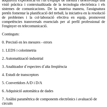
adquireixi experiència en l'ús d'equips de mesura i desenvolupi una
visió pràctica i contextualitzada de la tecnologia electrònica i els
sistemes de comunicacions. De la mateixa manera, l'assignatura
pretén fomentar la planificació del treball, la iniciativa en la resolució
de problemes i la col·laboració efectiva en equip, promovent
competències transversals essencials per al perfil professional de
l'enginyer en telecomunicació.
Continguts:
0. Precisió en les mesures - errors
1. LEDS i colorimetria
2. Automatització industrial
3. Analitzador d´espectres d´alta freqüència
4. Estudi de transceptors
5. Convertidors A/D i D/A
6. Adquisició automàtica de dades
7. Anàlisi paramètrica de components electrònics i avaluació de
circuits