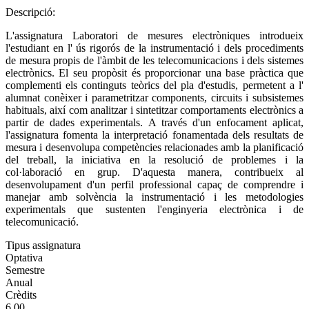
Descripció:
L'assignatura Laboratori de mesures electròniques introdueix
l'estudiant en l' ús rigorós de la instrumentació i dels procediments
de mesura propis de l'àmbit de les telecomunicacions i dels sistemes
electrònics. El seu propòsit és proporcionar una base pràctica que
complementi els continguts teòrics del pla d'estudis, permetent a l'
alumnat conèixer i parametritzar components, circuits i subsistemes
habituals, així com analitzar i sintetitzar comportaments electrònics a
partir de dades experimentals. A través d'un enfocament aplicat,
l'assignatura fomenta la interpretació fonamentada dels resultats de
mesura i desenvolupa competències relacionades amb la planificació
del treball, la iniciativa en la resolució de problemes i la
col·laboració en grup. D'aquesta manera, contribueix al
desenvolupament d'un perfil professional capaç de comprendre i
manejar amb solvència la instrumentació i les metodologies
experimentals que sustenten l'enginyeria electrònica i de
telecomunicació.
Tipus assignatura
Optativa
Semestre
Anual
Crèdits
6.00