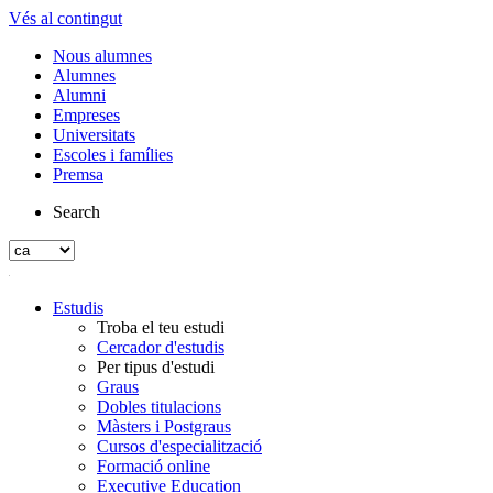
Vés al contingut
Nous alumnes
Alumnes
Alumni
Empreses
Universitats
Escoles i famílies
Premsa
Search
Estudis
Troba el teu estudi
Cercador d'estudis
Per tipus d'estudi
Graus
Dobles titulacions
Màsters i Postgraus
Cursos d'especialització
Formació online
Executive Education