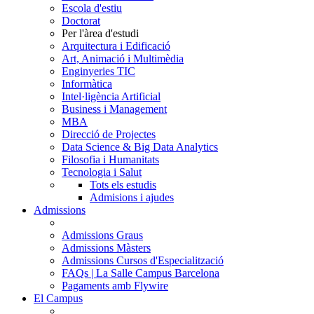
Escola d'estiu
Doctorat
Per l'àrea d'estudi
Arquitectura i Edificació
Art, Animació i Multimèdia
Enginyeries TIC
Informàtica
Intel·ligència Artificial
Business i Management
MBA
Direcció de Projectes
Data Science & Big Data Analytics
Filosofia i Humanitats
Tecnologia i Salut
Tots els estudis
Admisions i ajudes
Admissions
Admissions Graus
Admissions Màsters
Admissions Cursos d'Especialització
FAQs | La Salle Campus Barcelona
Pagaments amb Flywire
El Campus