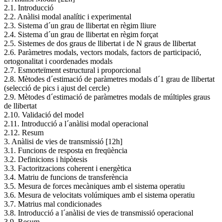
2.1. Introducció
2.2. Anàlisi modal analític i experimental
2.3. Sistema d´un grau de llibertat en règim lliure
2.4. Sistema d´un grau de llibertat en règim forçat
2.5. Sistemes de dos graus de llibertat i de N graus de llibertat
2.6. Paràmetres modals, vectors modals, factors de participació,
ortogonalitat i coordenades modals
2.7. Esmorteïment estructural i proporcional
2.8. Mètodes d´estimació de paràmetres modals d´1 grau de llibertat
(selecció de pics i ajust del cercle)
2.9. Mètodes d´estimació de paràmetres modals de múltiples graus
de llibertat
2.10. Validació del model
2.11. Introducció a l´anàlisi modal operacional
2.12. Resum
3. Anàlisi de vies de transmissió [12h]
3.1. Funcions de resposta en freqüència
3.2. Definicions i hipòtesis
3.3. Factoritzacions coherent i energètica
3.4. Matriu de funcions de transferència
3.5. Mesura de forces mecàniques amb el sistema operatiu
3.6. Mesura de velocitats volúmiques amb el sistema operatiu
3.7. Matrius mal condicionades
3.8. Introducció a l´anàlisi de vies de transmissió operacional
3.9. Resum