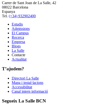
Carrer de Sant Joan de La Salle, 42
08022 Barcelona
Espanya
Tel.
(+34) 932902400
Estudis
Admissions
El Campus
Recerca
Empresa
Blogs
La Salle
Contacte
Actualitat
T’ajudem?
Directori La Salle
Mapa i instal·lacions
Accessibilitat
Canal intern informació
Segueix La Salle BCN