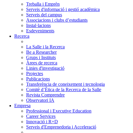
Treballa i Emprèn
Serveis d'informació i gestió acadèmica
Serveis del campus
Associacions i clubs d’estudiants
Instal·lacions
Esdeveniments
Recerca
La Salle i la Recerca
Be a Researcher
Grups i Instituts
Àrees de recerca
Linies d'investigació
Projectes
Publicacions
Transferència de coneixement i tecnologia
Comitè d’Ètica de la Recerca de la Salle
Revista Comprendre
Observatori IA
Empresa
Professional i Executive Education
Career Services
Innovació i R+D
Serveis d'Emprenedoria i Acceleració