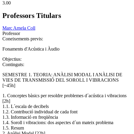
3.00
Professors Titulars
Marc Arnela Coll
Professor
Coneixements previs:
Fonaments d'Acústica i Àudio
Objectius:
Continguts:
SEMESTRE 1. TEORIA: ANÀLISI MODAL I ANÀLISI DE
VIES DE TRANSMISSIÓ DEL SOROLL I VIBRACIONS
[~45h]
1. Conceptes bàsics per resoldre problemes d´acústica i vibracions
[2h]
1.1. L´escala de decibels
1.2. Contribució individual de cada font
1.3. Informació en freqüència
1.4. Soroll i vibracions: dos aspectes d´un mateix problema
1.5. Resum
2. Anàlisi Modal [22h]