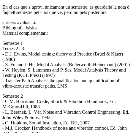
En el cas que s´aprovi únicament un semestre, es guardaria la nota d
´aquell semestre pel curs que ve, però no pels posteriors.
Criteris avaluació:
Bibliografia bàsica:
Material complementari:
Semestre 1
Temes 2 i 3:
- D.J. Ewins, Modal testing: theory and Practice (Brüel & Kjaer)
(1986)
- Z. Fu and J. He, Modal Analysis (Butterworth-Heinemann) (2001)
- W. Heylen, S. Lammens and P. Sas, Modal Analysis Theory and
Testing (KUL Press) (1997)
- Transfer Path Analysis: the qualification and quantification of
vibro-acoustic transfer paths, LMS
Semestre 2
- C.M. Harris and Crede, Shock & Vibration Handbook, Ed.
McGraw-Hill, 1988.
- L. Beranek, L. Vér. Noise and Vibration Control Engineering, Ed.
John Wiley & Sons, 1992.
- C. Hopkins, Sound Insulation, Ed. BH, 2007
- M.J. Crocker. Handbook of noise and vibration control. Ed. John