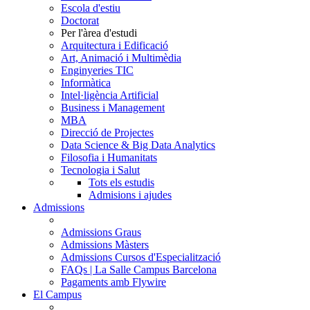
Escola d'estiu
Doctorat
Per l'àrea d'estudi
Arquitectura i Edificació
Art, Animació i Multimèdia
Enginyeries TIC
Informàtica
Intel·ligència Artificial
Business i Management
MBA
Direcció de Projectes
Data Science & Big Data Analytics
Filosofia i Humanitats
Tecnologia i Salut
Tots els estudis
Admisions i ajudes
Admissions
Admissions Graus
Admissions Màsters
Admissions Cursos d'Especialització
FAQs | La Salle Campus Barcelona
Pagaments amb Flywire
El Campus