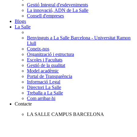
Gestió Integral d'esdeveniments
La innovació, ADN de La Salle
Consell d'empreses
Blogs
La Salle
Benvinguts a La Salle Barcelona - Universitat Ramon
Llull
Coneix-nos
Organització i estructura
Escoles i Facultats
Gestió de la qualitat
Model acadèmic
Portal de Transparència
Informació Legal
Directori La Salle
Treballa a La Salle
Com arribar-hi
Contacte
LA SALLE CAMPUS BARCELONA