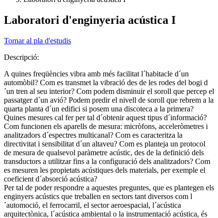
Laboratori d'enginyeria acústica I
Tornar al pla d'estudis
Descripció:
A quines freqüències vibra amb més facilitat l´habitacle d´un
automòbil? Com es transmet la vibració des de les rodes del bogi d
´un tren al seu interior? Com podem disminuir el soroll que percep el
passatger d´un avió? Podem predir el nivell de soroll que rebrem a la
quarta planta d´un edifici si posem una discoteca a la primera?
Quines mesures cal fer per tal d´obtenir aquest tipus d´informació?
Com funcionen els aparells de mesura: micròfons, acceleròmetres i
analitzadors d´espectres multicanal? Com es caracteritza la
directivitat i sensibilitat d´un altaveu? Com es planteja un protocol
de mesura de qualsevol paràmetre acústic, des de la definició dels
transductors a utilitzar fins a la configuració dels analitzadors? Com
es mesuren les propietats acústiques dels materials, per exemple el
coeficient d´absorció acústica?
Per tal de poder respondre a aquestes preguntes, que es plantegen els
enginyers acústics que treballen en sectors tant diversos com l
´automoció, el ferrocarril, el sector aeroespacial, l´acústica
arquitectònica, l´acústica ambiental o la instrumentació acústica, és