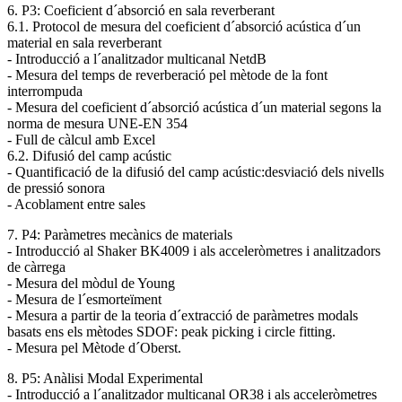
6. P3: Coeficient d´absorció en sala reverberant
6.1. Protocol de mesura del coeficient d´absorció acústica d´un
material en sala reverberant
- Introducció a l´analitzador multicanal NetdB
- Mesura del temps de reverberació pel mètode de la font
interrompuda
- Mesura del coeficient d´absorció acústica d´un material segons la
norma de mesura UNE-EN 354
- Full de càlcul amb Excel
6.2. Difusió del camp acústic
- Quantificació de la difusió del camp acústic:desviació dels nivells
de pressió sonora
- Acoblament entre sales
7. P4: Paràmetres mecànics de materials
- Introducció al Shaker BK4009 i als acceleròmetres i analitzadors
de càrrega
- Mesura del mòdul de Young
- Mesura de l´esmorteïment
- Mesura a partir de la teoria d´extracció de paràmetres modals
basats ens els mètodes SDOF: peak picking i circle fitting.
- Mesura pel Mètode d´Oberst.
8. P5: Anàlisi Modal Experimental
- Introducció a l´analitzador multicanal OR38 i als acceleròmetres