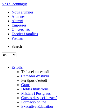
Vés al contingut
Nous alumnes
Alumnes
Alumni
Empreses
Universitats
Escoles i famílies
Premsa
Search
Estudis
Troba el teu estudi
Cercador d'estudis
Per tipus d'estudi
Graus
Dobles titulacions
Màsters i Postgraus
Cursos d'especialització
Formació online
Executive Education