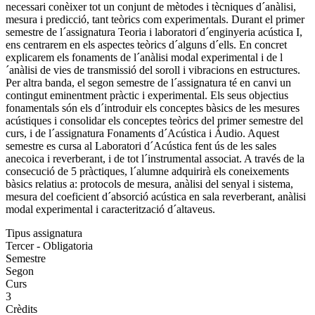
necessari conèixer tot un conjunt de mètodes i tècniques d´anàlisi,
mesura i predicció, tant teòrics com experimentals. Durant el primer
semestre de l´assignatura Teoria i laboratori d´enginyeria acústica I,
ens centrarem en els aspectes teòrics d´alguns d´ells. En concret
explicarem els fonaments de l´anàlisi modal experimental i de l
´anàlisi de vies de transmissió del soroll i vibracions en estructures.
Per altra banda, el segon semestre de l´assignatura té en canvi un
contingut eminentment pràctic i experimental. Els seus objectius
fonamentals són els d´introduir els conceptes bàsics de les mesures
acústiques i consolidar els conceptes teòrics del primer semestre del
curs, i de l´assignatura Fonaments d´Acústica i Àudio. Aquest
semestre es cursa al Laboratori d´Acústica fent ús de les sales
anecoica i reverberant, i de tot l´instrumental associat. A través de la
consecució de 5 pràctiques, l´alumne adquirirà els coneixements
bàsics relatius a: protocols de mesura, anàlisi del senyal i sistema,
mesura del coeficient d´absorció acústica en sala reverberant, anàlisi
modal experimental i caracterització d´altaveus.
Tipus assignatura
Tercer - Obligatoria
Semestre
Segon
Curs
3
Crèdits