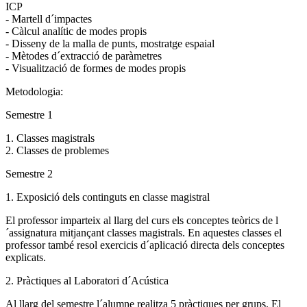
ICP
- Martell d´impactes
- Càlcul analític de modes propis
- Disseny de la malla de punts, mostratge espaial
- Mètodes d´extracció de paràmetres
- Visualització de formes de modes propis
Metodologia:
Semestre 1
1. Classes magistrals
2. Classes de problemes
Semestre 2
1. Exposició dels continguts en classe magistral
El professor imparteix al llarg del curs els conceptes teòrics de l
´assignatura mitjançant classes magistrals. En aquestes classes el
professor també resol exercicis d´aplicació directa dels conceptes
explicats.
2. Pràctiques al Laboratori d´Acústica
Al llarg del semestre l´alumne realitza 5 pràctiques per grups. El