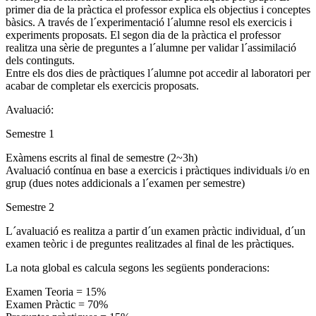
primer dia de la pràctica el professor explica els objectius i conceptes
bàsics. A través de l´experimentació l´alumne resol els exercicis i
experiments proposats. El segon dia de la pràctica el professor
realitza una sèrie de preguntes a l´alumne per validar l´assimilació
dels continguts.
Entre els dos dies de pràctiques l´alumne pot accedir al laboratori per
acabar de completar els exercicis proposats.
Avaluació:
Semestre 1
Exàmens escrits al final de semestre (2~3h)
Avaluació contínua en base a exercicis i pràctiques individuals i/o en
grup (dues notes addicionals a l´examen per semestre)
Semestre 2
L´avaluació es realitza a partir d´un examen pràctic individual, d´un
examen teòric i de preguntes realitzades al final de les pràctiques.
La nota global es calcula segons les següents ponderacions:
Examen Teoria = 15%
Examen Pràctic = 70%