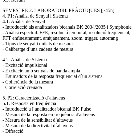
SEMESTRE 2. LABORATORI: PRÀCTIQUES [~45h]
4. P1: Anàlisi de Senyal i Sistema
4.1. Anàlisi de Senyal
- Introducció als analitzadors bicanals BK 2034/2035 i Symphonie
- Anàlisi espectral: FFE, resolució temporal, resolució freqüencial,
FFT enfinestrament, amitjanament, zoom, trigger, autorrang
- Tipus de senyal i unitats de mesura
- Calibratge d´una cadena de mesura
4.2. Anàlisi de Sistema
- Excitació impulsional
- Excitació amb senyals de banda ampla
- Estimadors de la resposta freqüencial d´un sistema
- Coherència de la mesura
- Correlació creuada
5. P2: Caracterització d´altaveus
5.1. Resposta en freqüència
- Introducció a l´analitzador bicanal BK Pulse
- Mesura de la resposta en freqüència d'altaveus
- Mesura de la sensibilitat d´altaveus
- Mesura de la directivitat d´altaveus
- Difracció