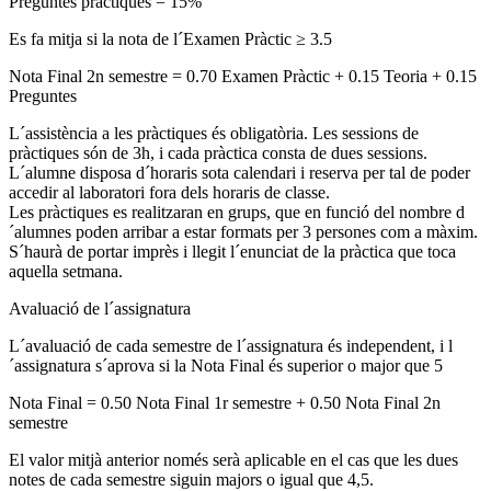
Preguntes pràctiques = 15%
Es fa mitja si la nota de l´Examen Pràctic ≥ 3.5
Nota Final 2n semestre = 0.70 Examen Pràctic + 0.15 Teoria + 0.15
Preguntes
L´assistència a les pràctiques és obligatòria. Les sessions de
pràctiques són de 3h, i cada pràctica consta de dues sessions.
L´alumne disposa d´horaris sota calendari i reserva per tal de poder
accedir al laboratori fora dels horaris de classe.
Les pràctiques es realitzaran en grups, que en funció del nombre d
´alumnes poden arribar a estar formats per 3 persones com a màxim.
S´haurà de portar imprès i llegit l´enunciat de la pràctica que toca
aquella setmana.
Avaluació de l´assignatura
L´avaluació de cada semestre de l´assignatura és independent, i l
´assignatura s´aprova si la Nota Final és superior o major que 5
Nota Final = 0.50 Nota Final 1r semestre + 0.50 Nota Final 2n
semestre
El valor mitjà anterior només serà aplicable en el cas que les dues
notes de cada semestre siguin majors o igual que 4,5.