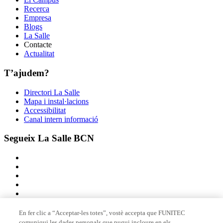
Recerca
Empresa
Blogs
La Salle
Contacte
Actualitat
T’ajudem?
Directori La Salle
Mapa i instal·lacions
Accessibilitat
Canal intern informació
Segueix La Salle BCN
En fer clic a “Acceptar-les totes”, vostè accepta que FUNITEC
comuniqui les dades personals que pugui incloure en els