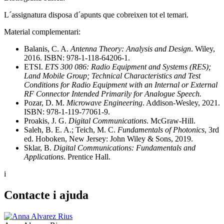
L´assignatura disposa d´apunts que cobreixen tot el temari.
Material complementari:
Balanis, C. A.
Antenna Theory: Analysis and Design
. Wiley,
2016. ISBN: 978-1-118-64206-1.
ETSI.
ETS 300 086: Radio Equipment and Systems (RES);
Land Mobile Group; Technical Characteristics and Test
Conditions for Radio Equipment with an Internal or External
RF Connector Intended Primarily for Analogue Speech.
Pozar, D. M.
Microwave Engineering
. Addison-Wesley, 2021.
ISBN: 978-1-119-77061-9.
Proakis, J. G.
Digital Communications
. McGraw-Hill.
Saleh, B. E. A.; Teich, M. C.
Fundamentals of Photonics
, 3rd
ed. Hoboken, New Jersey: John Wiley & Sons, 2019.
Sklar, B.
Digital Communications: Fundamentals and
Applications
. Prentice Hall.
i
Contacte i ajuda