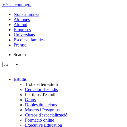
Vés al contingut
Nous alumnes
Alumnes
Alumni
Empreses
Universitats
Escoles i famílies
Premsa
Search
Estudis
Troba el teu estudi
Cercador d'estudis
Per tipus d'estudi
Graus
Dobles titulacions
Màsters i Postgraus
Cursos d'especialització
Formació online
Executive Education