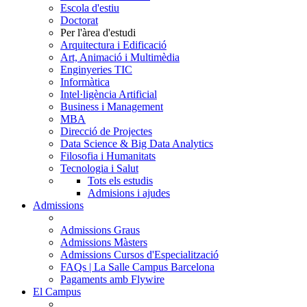
Escola d'estiu
Doctorat
Per l'àrea d'estudi
Arquitectura i Edificació
Art, Animació i Multimèdia
Enginyeries TIC
Informàtica
Intel·ligència Artificial
Business i Management
MBA
Direcció de Projectes
Data Science & Big Data Analytics
Filosofia i Humanitats
Tecnologia i Salut
Tots els estudis
Admisions i ajudes
Admissions
Admissions Graus
Admissions Màsters
Admissions Cursos d'Especialització
FAQs | La Salle Campus Barcelona
Pagaments amb Flywire
El Campus