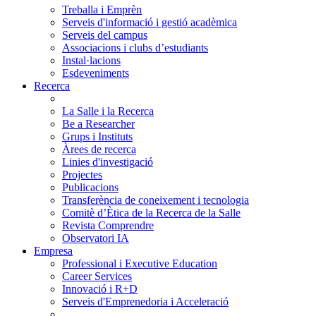
Treballa i Emprèn
Serveis d'informació i gestió acadèmica
Serveis del campus
Associacions i clubs d’estudiants
Instal·lacions
Esdeveniments
Recerca
La Salle i la Recerca
Be a Researcher
Grups i Instituts
Àrees de recerca
Linies d'investigació
Projectes
Publicacions
Transferència de coneixement i tecnologia
Comitè d’Ètica de la Recerca de la Salle
Revista Comprendre
Observatori IA
Empresa
Professional i Executive Education
Career Services
Innovació i R+D
Serveis d'Emprenedoria i Acceleració