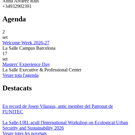
Anna Alvarez Rius
+34932902391
Agenda
2
set
Welcome Week 2026-27
La Salle Campus Barcelona
17
set
Masters' Experience Day
La Salle Executive & Professional Center
Veure tota l'agenda
Destacats
En record de Josep Vilarasu, antic membre del Patronat de
FUNITEC
La Salle-URL acull l'International Workshop on Ecological Urban
Security and Sustainability 2026
Veure totes les novetats