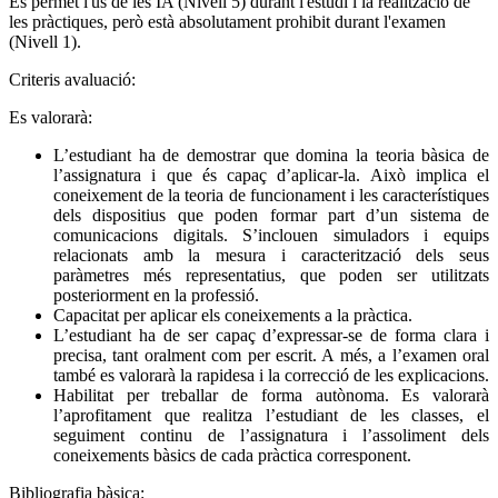
Es permet l'ús de les IA (Nivell 5) durant l'estudi i la realització de
les pràctiques, però està absolutament prohibit durant l'examen
(Nivell 1).
Criteris avaluació:
Es valorarà:
L’estudiant ha de demostrar que domina la teoria bàsica de
l’assignatura i que és capaç d’aplicar-la. Això implica el
coneixement de la teoria de funcionament i les característiques
dels dispositius que poden formar part d’un sistema de
comunicacions digitals. S’inclouen simuladors i equips
relacionats amb la mesura i caracterització dels seus
paràmetres més representatius, que poden ser utilitzats
posteriorment en la professió.
Capacitat per aplicar els coneixements a la pràctica.
L’estudiant ha de ser capaç d’expressar-se de forma clara i
precisa, tant oralment com per escrit. A més, a l’examen oral
també es valorarà la rapidesa i la correcció de les explicacions.
Habilitat per treballar de forma autònoma. Es valorarà
l’aprofitament que realitza l’estudiant de les classes, el
seguiment continu de l’assignatura i l’assoliment dels
coneixements bàsics de cada pràctica corresponent.
Bibliografia bàsica: