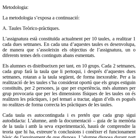
Metodologia:
La metodologia s’exposa a continuació:
A. Taules Teòrico-pràctiques.
L’assignatura està constituïda actualment per 10 taules, a realitzar 1
cada dues setmanes. En cada una d’aquestes taules es desenvolupa,
de manera que s’assoleixin els objectius de l’assignatura, un o
diferents temes dels continguts abans esmentats.
Els alumnes es distribueixen per tant, en 10 grups. Cada 2 setmanes,
cada grup farà la taula que li pertoqui, i després d’aquestes dues
setmanes, rotaran a la taula següent, de forma inexorable. Per a la
realització de les taules s’ha considerat oportú que els grups estiguin
constituïts, per 2 persones, ja que per experiència, més alumnes per
grup provocaria que per les dimensions físiques de les taules on és
realitzen les pràctiques, i pel temari a tractar, algun d’ells es pogués
no realitzes de forma correcta les pràctiques de les taules.
Cada taula es autocontinguda i es pretén que cada grup sigui
autodidacta: L’alumne, amb la documentació – guia de la memòria
de la taula i amb la seva experimentació, haurà de comprendre la
teoria que hi ha, extreure’n conclusions i conèixer el funcionament
bàsic de l’equipament de que disposa. L’alumne disposa durant part