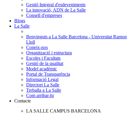
Gestió Integral d'esdeveniments
La innovació, ADN de La Salle
Consell d'empreses
Blogs
La Salle
Benvinguts a La Salle Barcelona - Universitat Ramon
Llull
Coneix-nos
Organització i estructura
Escoles i Facultats
Gestió de la qualitat
Model acadèmic
Portal de Transparència
Informació Legal
Directori La Salle
Treballa a La Salle
Com arribar-hi
Contacte
LA SALLE CAMPUS BARCELONA