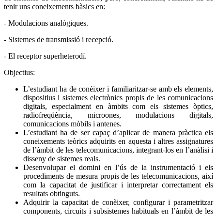
tenir uns coneixements bàsics en:
- Modulacions analògiques.
- Sistemes de transmissió i recepció.
- El receptor superheterodí.
Objectius:
L’estudiant ha de conèixer i familiaritzar-se amb els elements,
dispositius i sistemes electrònics propis de les comunicacions
digitals, especialment en àmbits com els sistemes òptics,
radiofreqüència, microones, modulacions digitals,
comunicacions mòbils i antenes.
L’estudiant ha de ser capaç d’aplicar de manera pràctica els
coneixements teòrics adquirits en aquesta i altres assignatures
de l’àmbit de les telecomunicacions, integrant-los en l’anàlisi i
disseny de sistemes reals.
Desenvolupar el domini en l’ús de la instrumentació i els
procediments de mesura propis de les telecomunicacions, així
com la capacitat de justificar i interpretar correctament els
resultats obtinguts.
Adquirir la capacitat de conèixer, configurar i parametritzar
components, circuits i subsistemes habituals en l’àmbit de les