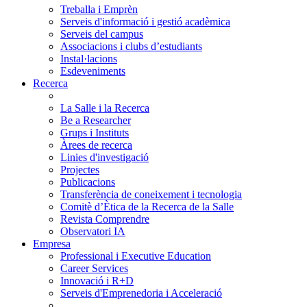
Treballa i Emprèn
Serveis d'informació i gestió acadèmica
Serveis del campus
Associacions i clubs d’estudiants
Instal·lacions
Esdeveniments
Recerca
La Salle i la Recerca
Be a Researcher
Grups i Instituts
Àrees de recerca
Linies d'investigació
Projectes
Publicacions
Transferència de coneixement i tecnologia
Comitè d’Ètica de la Recerca de la Salle
Revista Comprendre
Observatori IA
Empresa
Professional i Executive Education
Career Services
Innovació i R+D
Serveis d'Emprenedoria i Acceleració