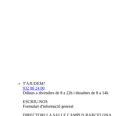
T'AJUDEM?
932 90 24 00
Dilluns a divendres de 8 a 22h i dissabtes de 8 a 14h
ESCRIU-NOS
Formulari d'informació general
DIRECTORI LA SALLE CAMPUS BARCELONA