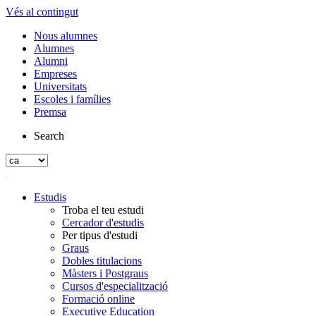
Vés al contingut
Nous alumnes
Alumnes
Alumni
Empreses
Universitats
Escoles i famílies
Premsa
Search
Estudis
Troba el teu estudi
Cercador d'estudis
Per tipus d'estudi
Graus
Dobles titulacions
Màsters i Postgraus
Cursos d'especialització
Formació online
Executive Education