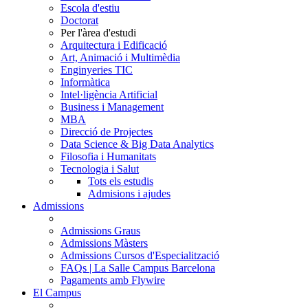
Escola d'estiu
Doctorat
Per l'àrea d'estudi
Arquitectura i Edificació
Art, Animació i Multimèdia
Enginyeries TIC
Informàtica
Intel·ligència Artificial
Business i Management
MBA
Direcció de Projectes
Data Science & Big Data Analytics
Filosofia i Humanitats
Tecnologia i Salut
Tots els estudis
Admisions i ajudes
Admissions
Admissions Graus
Admissions Màsters
Admissions Cursos d'Especialització
FAQs | La Salle Campus Barcelona
Pagaments amb Flywire
El Campus