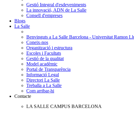
Gestió Integral d'esdeveniments
La innovació, ADN de La Salle
Consell d'empreses
Blogs
La Salle
Benvinguts a La Salle Barcelona - Universitat Ramon Llu
Coneix-nos
Organització i estructura
Escoles i Facultats
Gestió de la qualitat
Model acadèmic
Portal de Transparència
Informació Legal
Directori La Salle
Treballa a La Salle
Com arribar-hi
Contacte
LA SALLE CAMPUS BARCELONA