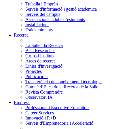
Treballa i Emprèn
Serveis d'informació i gestió acadèmica
Serveis del campus
Associacions i clubs d’estudiants
Instal·lacions
Esdeveniments
Recerca
La Salle i la Recerca
Be a Researcher
Grups i Instituts
Àrees de recerca
Linies d'investigació
Projectes
Publicacions
Transferència de coneixement i tecnologia
Comitè d’Ètica de la Recerca de la Salle
Revista Comprendre
Observatori IA
Empresa
Professional i Executive Education
Career Services
Innovació i R+D
Serveis d'Emprenedoria i Acceleració