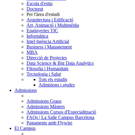
Escola d'estiu
Doctorat
Per l'àrea d'estudi
Arquitectura i Edificació
Art, Animació i Multimèdia
Enginyeries TIC
Informàtica
Intel·ligència Artificial
Business i Management
MBA
Direcció de Projectes
Data Science & Big Data Analytics
Filosofia i Humanitats
Tecnologia i Salut
Tots els estudis
Admisions i ajudes
Admissions
Admissions Graus
Admissions Màsters
Admissions Cursos d'Especialització
FAQs | La Salle Campus Barcelona
Pagaments amb Flywire
El Campus