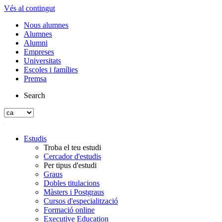
Vés al contingut
Nous alumnes
Alumnes
Alumni
Empreses
Universitats
Escoles i famílies
Premsa
Search
Estudis
Troba el teu estudi
Cercador d'estudis
Per tipus d'estudi
Graus
Dobles titulacions
Màsters i Postgraus
Cursos d'especialització
Formació online
Executive Education