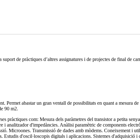
 suport de pràctiques d’altres assignatures i de projectes de final de car
. Permet abastar un gran ventall de possibilitats en quant a mesura de 
 de 90 m2.
erses pràctiques com: Mesura dels paràmetres del transistor a petita seny
 i analitzador d'impedàncies. Anàlisi paramètric de components electròn
issió. Microones. Transmissió de dades amb mòdems. Coneixement i utilit
s. Estudis d'oscil·loscopis digitals i aplicacions. Sistemes d'adquisició