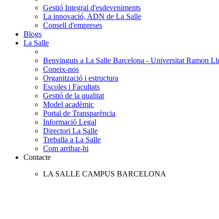
Gestió Integral d'esdeveniments
La innovació, ADN de La Salle
Consell d'empreses
Blogs
La Salle
Benvinguts a La Salle Barcelona - Universitat Ramon Llu
Coneix-nos
Organització i estructura
Escoles i Facultats
Gestió de la qualitat
Model acadèmic
Portal de Transparència
Informació Legal
Directori La Salle
Treballa a La Salle
Com arribar-hi
Contacte
LA SALLE CAMPUS BARCELONA