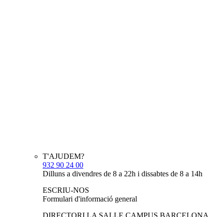
T'AJUDEM?
932 90 24 00
Dilluns a divendres de 8 a 22h i dissabtes de 8 a 14h
ESCRIU-NOS
Formulari d'informació general
DIRECTORI LA SALLE CAMPUS BARCELONA