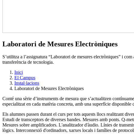
Laboratori de Mesures Electròniques
S’utilitza a l’assignatura “Laboratori de mesures electròniques” i com a
transferència de tecnologia.
Inici
El Campus
Instal·lacions
Laboratori de Mesures Electròniques
Conté una sèrie d’instruments de mesura que s’actualitzen contínuament
especialitzat en cada matèria concreta, amb una superfície disponible
Els alumnes passen durant el curs per tots aquests llocs realitzant div
Estudi de transceptors de diverses bandes. Mesures amb ponts. Q-metre
Mesures sobre amplificadors. L'analitzador d'àudio. Línies de transm
lògics. Interconnexió d'ordinadors, xarxes locals i famílies de protocol