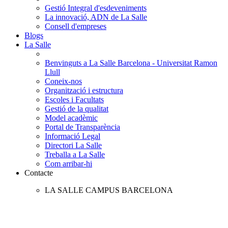
Gestió Integral d'esdeveniments
La innovació, ADN de La Salle
Consell d'empreses
Blogs
La Salle
Benvinguts a La Salle Barcelona - Universitat Ramon
Llull
Coneix-nos
Organització i estructura
Escoles i Facultats
Gestió de la qualitat
Model acadèmic
Portal de Transparència
Informació Legal
Directori La Salle
Treballa a La Salle
Com arribar-hi
Contacte
LA SALLE CAMPUS BARCELONA