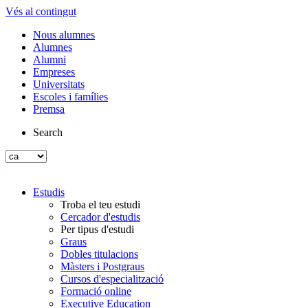
Vés al contingut
Nous alumnes
Alumnes
Alumni
Empreses
Universitats
Escoles i famílies
Premsa
Search
Estudis
Troba el teu estudi
Cercador d'estudis
Per tipus d'estudi
Graus
Dobles titulacions
Màsters i Postgraus
Cursos d'especialització
Formació online
Executive Education