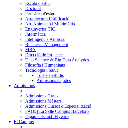
Escola d'estiu
Doctorat
Per l'àrea d'estudi
Arquitectura i Edificació
Art, Animació i Multimèdia
Enginyeries TIC
Informàtica
Intel·ligència Artificial
Business i Management
MBA
Direcció de Projectes
Data Science & Big Data Analytics
Filosofia i Humanitats
Tecnologia i Salut
Tots els estudis
Admisions i ajudes
Admissions
Admissions Graus
Admissions Màsters
Admissions Cursos d'Especialització
FAQs | La Salle Campus Barcelona
Pagaments amb Flywire
El Campus