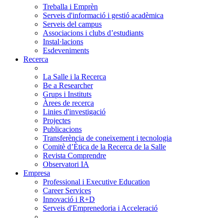
Treballa i Emprèn
Serveis d'informació i gestió acadèmica
Serveis del campus
Associacions i clubs d’estudiants
Instal·lacions
Esdeveniments
Recerca
La Salle i la Recerca
Be a Researcher
Grups i Instituts
Àrees de recerca
Linies d'investigació
Projectes
Publicacions
Transferència de coneixement i tecnologia
Comitè d’Ètica de la Recerca de la Salle
Revista Comprendre
Observatori IA
Empresa
Professional i Executive Education
Career Services
Innovació i R+D
Serveis d'Emprenedoria i Acceleració