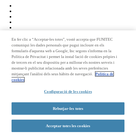
En fer clic a “Acceptar-les totes”, vostè accepta que FUNITEC
comuniqui les dades personals que pugui incloure en els
Membre de
formularis d'aquesta web a Google, Inc segons s'informa en la
Política de Privacitat i permet la instal·lació de cookies pròpies i
de tercers en el seu dispositiu per a millorar els nostres serveis i
mostrar-li publicitat relacionada amb les seves preferències
Acreditacions
mitjançant l'anàlisi dels seus hàbits de navegació.
Política de
cookies
Configuració de les cookies
© 2026 La Salle Campus Barcelona - URL |
Avís legal
|
Política de
privacitat
|
Política de cookies
Rebutjar-les totes
Formulari de cerca
Acceptar totes les cookies