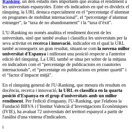
Ranking
, un dels estudis més importants que avalua el rendiment a
les universitats espanyoles. Entre els indicadors en què es divideix el
rànquing, la URL destaca especialment en el “percentatge d’alumnat
en programes de mobilitat internacional”, el “percentatge d’alumnat
estranger”, la “taxa de no abandonament” i la “taxa d’èxit”.
L'U-Ranking no només analitza el rendiment docent de les
universitats, sinó que també avalua i classifica les universitats per la
seva activitat en
recerca i innovació
, indicador en el qual la URL
també aconsegueix un gran resultat, situant-se com
la novena millor
universitat d'Espanya
i millorant una posició respecte a l'anterior
edició del rànquing. La URL també se situa per sobre de la mitjana
en indicadors com el “percentatge de publicacions en coautories
internacionals”, el “percentatge en publicacions en primer quartil” i
el “factor d’impacte mitjà”.
En el rànquing general de l'U-Ranking, que mesura els resultats en
docència, recerca i innovació,
la URL es classifica en la quarta
posició d'Espanya en el grup d'universitats amb un millor
rendiment
. Per l'edició d'enguany, l'U-Ranking, que l'elabora la
Fundació BBVA i l’Institut Valencià d’Investigacions Econòmiques
(IVIE), ha avaluat 72 universitats del territori espanyol a partir de
l'anàlisi d'una vintena d'indicadors.
i