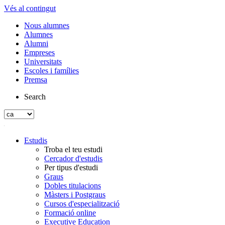
Vés al contingut
Nous alumnes
Alumnes
Alumni
Empreses
Universitats
Escoles i famílies
Premsa
Search
Estudis
Troba el teu estudi
Cercador d'estudis
Per tipus d'estudi
Graus
Dobles titulacions
Màsters i Postgraus
Cursos d'especialització
Formació online
Executive Education