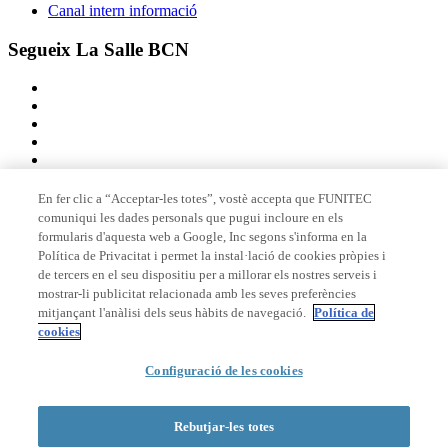
Canal intern informació
Segueix La Salle BCN
En fer clic a “Acceptar-les totes”, vostè accepta que FUNITEC
comuniqui les dades personals que pugui incloure en els
Membre de
formularis d'aquesta web a Google, Inc segons s'informa en la
Política de Privacitat i permet la instal·lació de cookies pròpies i
de tercers en el seu dispositiu per a millorar els nostres serveis i
mostrar-li publicitat relacionada amb les seves preferències
Acreditacions
mitjançant l'anàlisi dels seus hàbits de navegació.
Política de
cookies
Configuració de les cookies
© 2026 La Salle Campus Barcelona - URL |
Avís legal
|
Política de
privacitat
|
Política de cookies
Rebutjar-les totes
Formulari de cerca