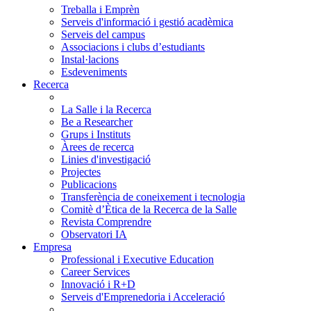
Treballa i Emprèn
Serveis d'informació i gestió acadèmica
Serveis del campus
Associacions i clubs d’estudiants
Instal·lacions
Esdeveniments
Recerca
La Salle i la Recerca
Be a Researcher
Grups i Instituts
Àrees de recerca
Linies d'investigació
Projectes
Publicacions
Transferència de coneixement i tecnologia
Comitè d’Ètica de la Recerca de la Salle
Revista Comprendre
Observatori IA
Empresa
Professional i Executive Education
Career Services
Innovació i R+D
Serveis d'Emprenedoria i Acceleració