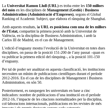
La
Universitat Ramon Llull (URL)
es troba entre les
150 millors
del món
en les disciplines de
Management (Gestió)
i
Business
Administration (Administració d’Empreses)
, segons el Global
Ranking of Academic Subject, que elabora el rànquing de Shanghai.
Amb aquests resultats, l
a URL es posiciona com una de les millors
de l’Estat,
compartint la primera posició amb la Universitat de
València, en la disciplina de Business Administration, i amb la
Carlos III de Madrid, en el cas de Management.
L’edició d’enguany mostra l’evolució de la Universitat en totes dues
disciplines, on passa de la posició 151-200 de l’any passat –quan es
va publicar la primera edició del rànquing–, a la posició 101-150
d’enguany.
Per tal de poder ser analitzat en aquesta classificació, les institucions
necessiten un mínim de publicacions científiques durant el període
2012-2016. En el cas de les disciplines de Management i Business
Administration, en són 50.
Posteriorment, es ranquegen les universitats en base a cinc
indicadors: nombre de publicacions d’una institució en el període
2012-16, l’impacte de les citacions normalitzades per la disciplina,
col·laboracions internacionals, publicacions en les revistes de més
impacte i els premis destacats segons cada categoria.