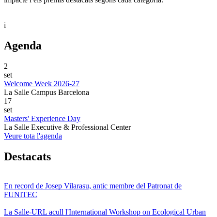
i
Agenda
2
set
Welcome Week 2026-27
La Salle Campus Barcelona
17
set
Masters' Experience Day
La Salle Executive & Professional Center
Veure tota l'agenda
Destacats
En record de Josep Vilarasu, antic membre del Patronat de
FUNITEC
La Salle-URL acull l'International Workshop on Ecological Urban