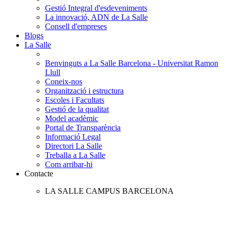
Gestió Integral d'esdeveniments
La innovació, ADN de La Salle
Consell d'empreses
Blogs
La Salle
Benvinguts a La Salle Barcelona - Universitat Ramon
Llull
Coneix-nos
Organització i estructura
Escoles i Facultats
Gestió de la qualitat
Model acadèmic
Portal de Transparència
Informació Legal
Directori La Salle
Treballa a La Salle
Com arribar-hi
Contacte
LA SALLE CAMPUS BARCELONA