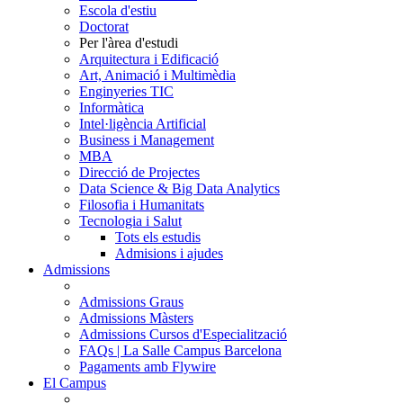
Escola d'estiu
Doctorat
Per l'àrea d'estudi
Arquitectura i Edificació
Art, Animació i Multimèdia
Enginyeries TIC
Informàtica
Intel·ligència Artificial
Business i Management
MBA
Direcció de Projectes
Data Science & Big Data Analytics
Filosofia i Humanitats
Tecnologia i Salut
Tots els estudis
Admisions i ajudes
Admissions
Admissions Graus
Admissions Màsters
Admissions Cursos d'Especialització
FAQs | La Salle Campus Barcelona
Pagaments amb Flywire
El Campus