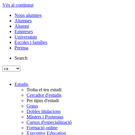
Vés al contingut
Nous alumnes
Alumnes
Alumni
Empreses
Universitats
Escoles i famílies
Premsa
Search
Estudis
Troba el teu estudi
Cercador d'estudis
Per tipus d'estudi
Graus
Dobles titulacions
Màsters i Postgraus
Cursos d'especialització
Formació online
Executive Education