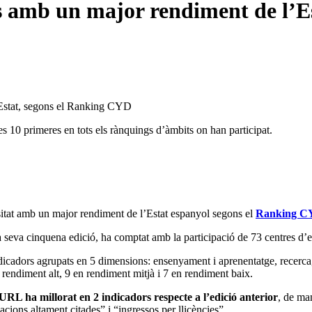
ts amb un major rendiment de l’E
’Estat, segons el Ranking CYD
es 10 primeres en tots els rànquings d’àmbits on han participat.
itat amb un major rendiment de l’Estat espanyol segons el
Ranking C
eva cinquena edició, ha comptat amb la participació de 73 centres d’ed
icadors agrupats en 5 dimensions: ensenyament i aprenentatge, recerca, 
endiment alt, 9 en rendiment mitjà i 7 en rendiment baix.
 URL ha millorat en 2 indicadors respecte a l’edició anterior
, de ma
ions altament citades” i “ingressos per llicències”.