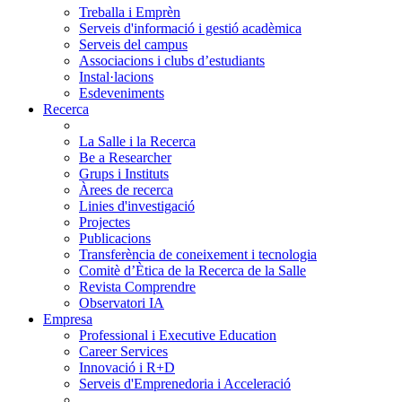
Treballa i Emprèn
Serveis d'informació i gestió acadèmica
Serveis del campus
Associacions i clubs d’estudiants
Instal·lacions
Esdeveniments
Recerca
La Salle i la Recerca
Be a Researcher
Grups i Instituts
Àrees de recerca
Linies d'investigació
Projectes
Publicacions
Transferència de coneixement i tecnologia
Comitè d’Ètica de la Recerca de la Salle
Revista Comprendre
Observatori IA
Empresa
Professional i Executive Education
Career Services
Innovació i R+D
Serveis d'Emprenedoria i Acceleració