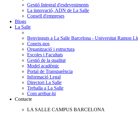
Gestió Integral d'esdeveniments
La innovació, ADN de La Salle
Consell d'empreses
Blogs
La Salle
Benvinguts a La Salle Barcelona - Universitat Ramon Llu
Coneix-nos
Organització i estructura
Escoles i Facultats
Gestió de la qualitat
Model acadèmic
Portal de Transparència
Informació Legal
Directori La Salle
Treballa a La Salle
Com arribar-hi
Contacte
LA SALLE CAMPUS BARCELONA