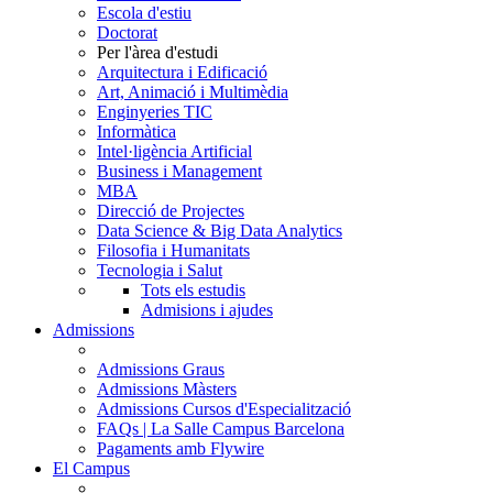
Escola d'estiu
Doctorat
Per l'àrea d'estudi
Arquitectura i Edificació
Art, Animació i Multimèdia
Enginyeries TIC
Informàtica
Intel·ligència Artificial
Business i Management
MBA
Direcció de Projectes
Data Science & Big Data Analytics
Filosofia i Humanitats
Tecnologia i Salut
Tots els estudis
Admisions i ajudes
Admissions
Admissions Graus
Admissions Màsters
Admissions Cursos d'Especialització
FAQs | La Salle Campus Barcelona
Pagaments amb Flywire
El Campus