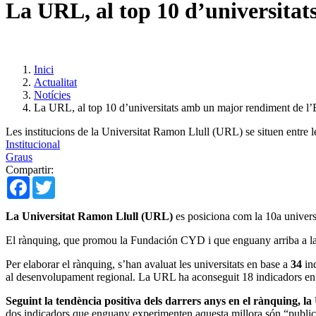
La URL, al top 10 d’universita
Inici
Actualitat
Notícies
La URL, al top 10 d’universitats amb un major rendiment de l
Les institucions de la Universitat Ramon Llull (URL) se situen entre l
Institucional
Graus
Compartir:
Facebook
Twitter
La Universitat Ramon Llull (URL)
es posiciona com la 10a univers
El rànquing, que promou la Fundación CYD i que enguany arriba a la s
Per elaborar el rànquing, s’han avaluat les universitats en base a
34
ind
al desenvolupament regional. La URL ha aconseguit 18 indicadors en r
Seguint la tendència positiva dels darrers anys en el rànquing, la
dos indicadors que enguany experimenten aquesta millora són “publicac