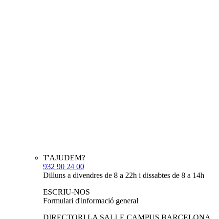
T'AJUDEM?
932 90 24 00
Dilluns a divendres de 8 a 22h i dissabtes de 8 a 14h
ESCRIU-NOS
Formulari d'informació general
DIRECTORI LA SALLE CAMPUS BARCELONA