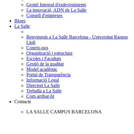
Gestió Integral d'esdeveniments
La innovació, ADN de La Salle
Consell d'empreses
Blogs
La Salle
Benvinguts a La Salle Barcelona - Universitat Ramon
Llull
Coneix-nos
Organització i estructura
Escoles i Facultats
Gestió de la qualitat
Model acadèmic
Portal de Transparència
Informació Legal
Directori La Salle
Treballa a La Salle
Com arribar-hi
Contacte
LA SALLE CAMPUS BARCELONA