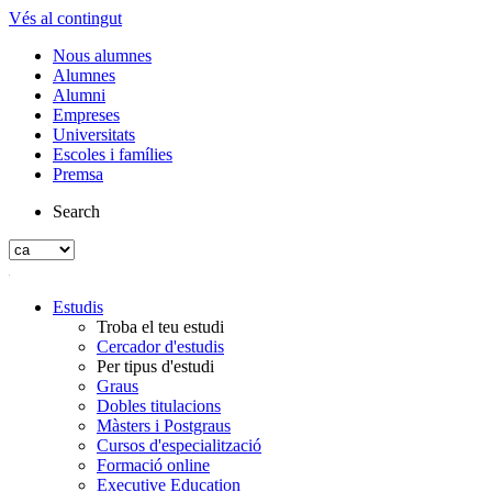
Vés al contingut
Nous alumnes
Alumnes
Alumni
Empreses
Universitats
Escoles i famílies
Premsa
Search
Estudis
Troba el teu estudi
Cercador d'estudis
Per tipus d'estudi
Graus
Dobles titulacions
Màsters i Postgraus
Cursos d'especialització
Formació online
Executive Education