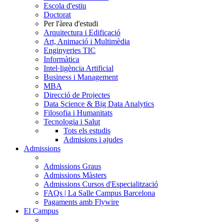
Escola d'estiu
Doctorat
Per l'àrea d'estudi
Arquitectura i Edificació
Art, Animació i Multimèdia
Enginyeries TIC
Informàtica
Intel·ligència Artificial
Business i Management
MBA
Direcció de Projectes
Data Science & Big Data Analytics
Filosofia i Humanitats
Tecnologia i Salut
Tots els estudis
Admisions i ajudes
Admissions
Admissions Graus
Admissions Màsters
Admissions Cursos d'Especialització
FAQs | La Salle Campus Barcelona
Pagaments amb Flywire
El Campus