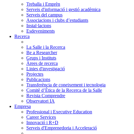
Treballa i Emprèn
Serveis d'informació i gestió acadèmica
Serveis del campus
Associacions i clubs d’estudiants
Instal·lacions
Esdeveniments
Recerca
La Salle i la Recerca
Be a Researcher
Grups i Instituts
Àrees de recerca
Linies d'investigació
Projectes
Publicacions
Transferència de coneixement i tecnologia
Comitè d’Ètica de la Recerca de la Salle
Revista Comprendre
Observatori IA
Empresa
Professional i Executive Education
Career Services
Innovació i R+D
Serveis d'Emprenedoria i Acceleració