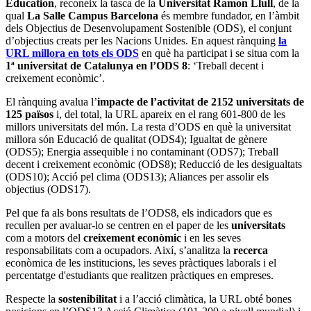
Education
, reconeix la tasca de la
Universitat Ramon Llull
, de la
qual
La Salle Campus Barcelona
és membre fundador, en l’àmbit
dels Objectius de Desenvolupament Sostenible (ODS), el conjunt
d’objectius creats per les Nacions Unides. En aquest rànquing
la
URL millora en tots els ODS
en què ha participat i se situa com la
1ª universitat de Catalunya en l’ODS 8
: ‘Treball decent i
creixement econòmic’.
El rànquing avalua l’
impacte de l’activitat de 2152 universitats de
125 països
i, del total, la URL apareix en el rang 601-800 de les
millors universitats del món. La resta d’ODS en què la universitat
millora són Educació de qualitat (ODS4); Igualtat de gènere
(ODS5); Energia assequible i no contaminant (ODS7); Treball
decent i creixement econòmic (ODS8); Reducció de les desigualtats
(ODS10); Acció pel clima (ODS13); Aliances per assolir els
objectius (ODS17).
Pel que fa als bons resultats de l’ODS8, els indicadors que es
recullen per avaluar-lo se centren en el paper de les
universitats
com a motors del
creixement econòmic
i en les seves
responsabilitats com a ocupadors. Així, s’analitza la
recerca
econòmica de les institucions, les seves pràctiques laborals i el
percentatge d'estudiants que realitzen pràctiques en empreses.
Respecte la
sostenibilitat
i a l’acció climàtica, la URL obté bones