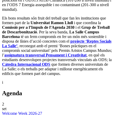
posicions en l’ODS13 Acció Climàtica (101-200 a nivell mundial) i
en l’ODS 7 Energia assequible i no contaminant (201-300 a nivell
mundial).
Els bons resultats són fruit del treball que fan les institucions que
formen part de la
Universitat Ramon Llull
i que coordina la
Comissió per a l’Impuls de l’Agenda 2030
i el
Grup de Treball
de Descarbonització
. Per la seva banda,
La Salle Campus
Barcelona
té un ferm compromís en fer un món més sostenible i
disposa de línies d’acció concretes com el
projecte ‘Reptes Socials
La Salle’
, reconegut amb el premi ‘Bones pràctiques en el
compromís social universitari’ pels Premis Aristos Campus Mundus;
l’
assignatura transversal Pensament i Creativitat
, en què els
estudiants desenvolupen projectes transversals vinculats als ODS; la
Càtedra Internacional ODS
que formen diverses universitats de
La Salle; o els treballs per adaptar i millorar energèticament els
edificis que formen part del campus.
i
Agenda
2
set
Welcome Week 2026-27