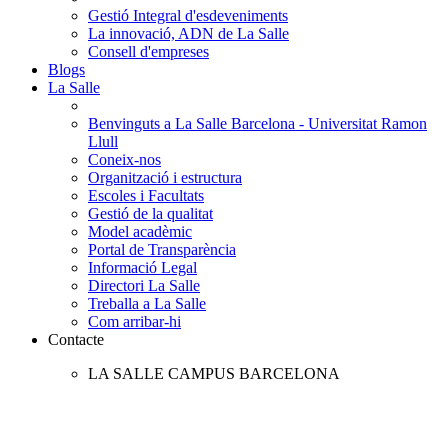
Gestió Integral d'esdeveniments
La innovació, ADN de La Salle
Consell d'empreses
Blogs
La Salle
Benvinguts a La Salle Barcelona - Universitat Ramon
Llull
Coneix-nos
Organització i estructura
Escoles i Facultats
Gestió de la qualitat
Model acadèmic
Portal de Transparència
Informació Legal
Directori La Salle
Treballa a La Salle
Com arribar-hi
Contacte
LA SALLE CAMPUS BARCELONA