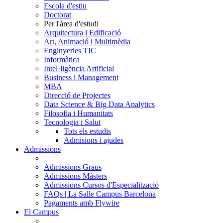
Escola d'estiu
Doctorat
Per l'àrea d'estudi
Arquitectura i Edificació
Art, Animació i Multimèdia
Enginyeries TIC
Informàtica
Intel·ligència Artificial
Business i Management
MBA
Direcció de Projectes
Data Science & Big Data Analytics
Filosofia i Humanitats
Tecnologia i Salut
Tots els estudis
Admisions i ajudes
Admissions
Admissions Graus
Admissions Màsters
Admissions Cursos d'Especialització
FAQs | La Salle Campus Barcelona
Pagaments amb Flywire
El Campus