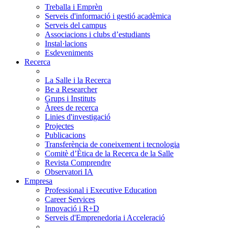
Treballa i Emprèn
Serveis d'informació i gestió acadèmica
Serveis del campus
Associacions i clubs d’estudiants
Instal·lacions
Esdeveniments
Recerca
La Salle i la Recerca
Be a Researcher
Grups i Instituts
Àrees de recerca
Linies d'investigació
Projectes
Publicacions
Transferència de coneixement i tecnologia
Comitè d’Ètica de la Recerca de la Salle
Revista Comprendre
Observatori IA
Empresa
Professional i Executive Education
Career Services
Innovació i R+D
Serveis d'Emprenedoria i Acceleració