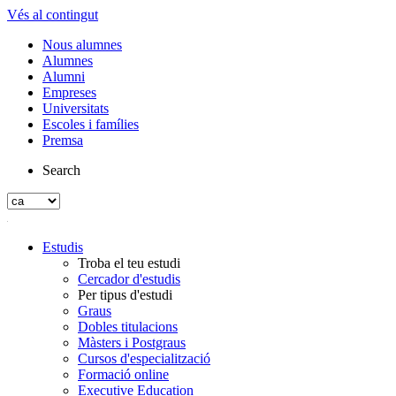
Vés al contingut
Nous alumnes
Alumnes
Alumni
Empreses
Universitats
Escoles i famílies
Premsa
Search
Estudis
Troba el teu estudi
Cercador d'estudis
Per tipus d'estudi
Graus
Dobles titulacions
Màsters i Postgraus
Cursos d'especialització
Formació online
Executive Education