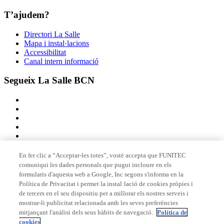
T’ajudem?
Directori La Salle
Mapa i instal·lacions
Accessibilitat
Canal intern informació
Segueix La Salle BCN
En fer clic a “Acceptar-les totes”, vostè accepta que FUNITEC
comuniqui les dades personals que pugui incloure en els
Membre de
formularis d'aquesta web a Google, Inc segons s'informa en la
Política de Privacitat i permet la instal·lació de cookies pròpies i
de tercers en el seu dispositiu per a millorar els nostres serveis i
mostrar-li publicitat relacionada amb les seves preferències
Acreditacions
mitjançant l'anàlisi dels seus hàbits de navegació.
Política de
cookies