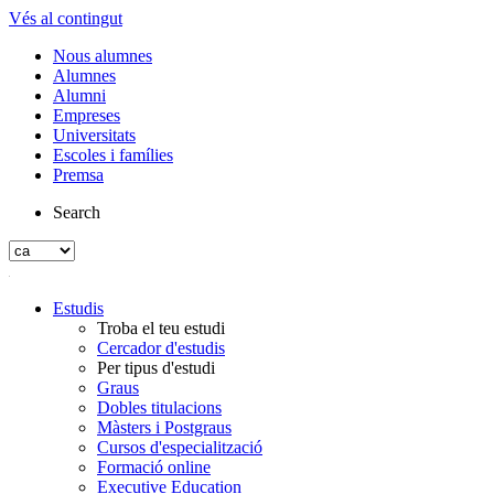
Vés al contingut
Nous alumnes
Alumnes
Alumni
Empreses
Universitats
Escoles i famílies
Premsa
Search
Estudis
Troba el teu estudi
Cercador d'estudis
Per tipus d'estudi
Graus
Dobles titulacions
Màsters i Postgraus
Cursos d'especialització
Formació online
Executive Education