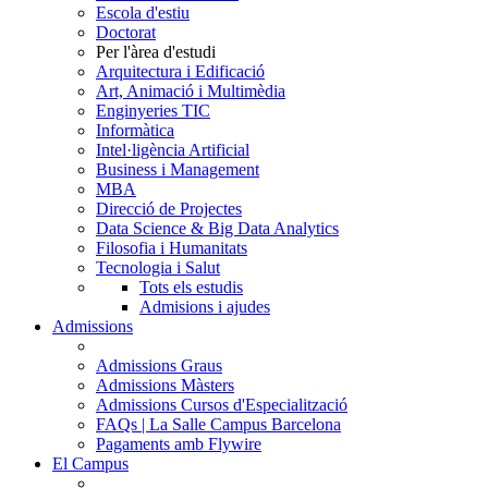
Escola d'estiu
Doctorat
Per l'àrea d'estudi
Arquitectura i Edificació
Art, Animació i Multimèdia
Enginyeries TIC
Informàtica
Intel·ligència Artificial
Business i Management
MBA
Direcció de Projectes
Data Science & Big Data Analytics
Filosofia i Humanitats
Tecnologia i Salut
Tots els estudis
Admisions i ajudes
Admissions
Admissions Graus
Admissions Màsters
Admissions Cursos d'Especialització
FAQs | La Salle Campus Barcelona
Pagaments amb Flywire
El Campus