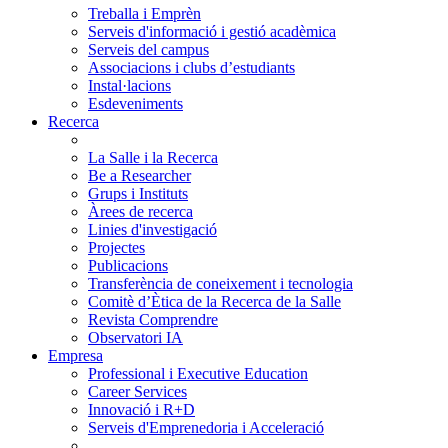
Treballa i Emprèn
Serveis d'informació i gestió acadèmica
Serveis del campus
Associacions i clubs d’estudiants
Instal·lacions
Esdeveniments
Recerca
La Salle i la Recerca
Be a Researcher
Grups i Instituts
Àrees de recerca
Linies d'investigació
Projectes
Publicacions
Transferència de coneixement i tecnologia
Comitè d’Ètica de la Recerca de la Salle
Revista Comprendre
Observatori IA
Empresa
Professional i Executive Education
Career Services
Innovació i R+D
Serveis d'Emprenedoria i Acceleració