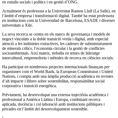
en estudis socials i polítics i en gestió d’ONG.
Actualment és professora a la
Universitat Ramon Llull
(La Salle), en
l’àmbit d’empresa i transformació digital. També ha estat professora
en institucions com la
Universidad de Barcelona
,
ESADE
i diverses
universitats a Xile.
La seva recerca se centra en els marcs de governança i models de
negoci vinculats a la doble transició verda i digital, amb especial
atenció a les indústries extractives, les cadenes de subministrament
de minerals crítics, l’economia circular i la gestió de conflictes
socioambientals. Així mateix, treballa en temes de lideratge
intercultural, emprenedoria i mètodes de recerca en ciències socials.
Ha participat en nombrosos projectes internacionals finançats per
organismes com el
World Bank
, la
European Commission
i
United
Nations
, i compta amb una àmplia producció acadèmica en revistes
d’alt impacte i llibres sobre sostenibilitat, responsabilitat social
corporativa i transició energètica.
Prèviament, ha desenvolupat una extensa trajectòria acadèmica i
professional a Amèrica Llatina i Europa, combinant recerca
aplicada, docència i col·laboració amb institucions públiques i
privades en l’àmbit del desenvolupament sostenible.
i