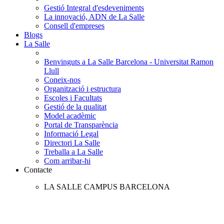
Gestió Integral d'esdeveniments
La innovació, ADN de La Salle
Consell d'empreses
Blogs
La Salle
Benvinguts a La Salle Barcelona - Universitat Ramon
Llull
Coneix-nos
Organització i estructura
Escoles i Facultats
Gestió de la qualitat
Model acadèmic
Portal de Transparència
Informació Legal
Directori La Salle
Treballa a La Salle
Com arribar-hi
Contacte
LA SALLE CAMPUS BARCELONA