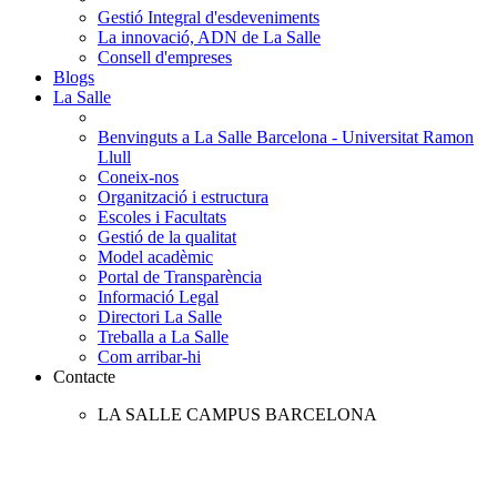
Gestió Integral d'esdeveniments
La innovació, ADN de La Salle
Consell d'empreses
Blogs
La Salle
Benvinguts a La Salle Barcelona - Universitat Ramon
Llull
Coneix-nos
Organització i estructura
Escoles i Facultats
Gestió de la qualitat
Model acadèmic
Portal de Transparència
Informació Legal
Directori La Salle
Treballa a La Salle
Com arribar-hi
Contacte
LA SALLE CAMPUS BARCELONA