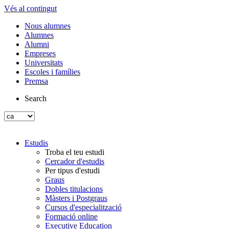
Vés al contingut
Nous alumnes
Alumnes
Alumni
Empreses
Universitats
Escoles i famílies
Premsa
Search
Estudis
Troba el teu estudi
Cercador d'estudis
Per tipus d'estudi
Graus
Dobles titulacions
Màsters i Postgraus
Cursos d'especialització
Formació online
Executive Education