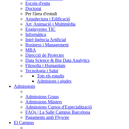
Escola d'estiu
Doctorat
Per l'àrea d'estudi
Arquitectura i Edificació
Art, Animació i Multimèdia
Enginyeries TIC
Informàtica
Intel·ligència Artificial
Business i Management
MBA
Direcció de Projectes
Data Science & Big Data Analytics
Filosofia i Humanitats
Tecnologia i Salut
Tots els estudis
Admisions i ajudes
Admissions
Admissions Graus
Admissions Màsters
Admissions Cursos d'Especialització
FAQs | La Salle Campus Barcelona
Pagaments amb Flywire
El Campus