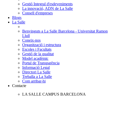
Gestió Integral d'esdeveniments
La innovació, ADN de La Salle
Consell d'empreses
Blogs
La Salle
Benvinguts a La Salle Barcelona - Universitat Ramon
Llull
Coneix-nos
Organització i estructura
Escoles i Facultats
Gestió de la qualitat
Model acadèmic
Portal de Transparència
Informació Legal
Directori La Salle
Treballa a La Salle
Com arribar-hi
Contacte
LA SALLE CAMPUS BARCELONA