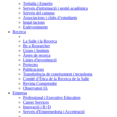
Treballa i Emprèn
Serveis d'informació i gestió acadèmica
Serveis del campus
Associacions i clubs d’estudiants
Instal·lacions
Esdeveniments
Recerca
La Salle i la Recerca
Be a Researcher
Grups i Instituts
Àrees de recerca
Linies d'investigació
Projectes
Publicacions
Transferència de coneixement i tecnologia
Comitè d’Ètica de la Recerca de la Salle
Revista Comprendre
Observatori IA
Empresa
Professional i Executive Education
Career Services
Innovació i R+D
Serveis d'Emprenedoria i Acceleració