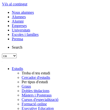
Vés al contingut
Nous alumnes
Alumnes
Alumni
Empreses
Universitats
Escoles i famílies
Premsa
Search
Estudis
Troba el teu estudi
Cercador d'estudis
Per tipus d'estudi
Graus
Dobles titulacions
Màsters i Postgraus
Cursos d'especialització
Formació online
Executive Education