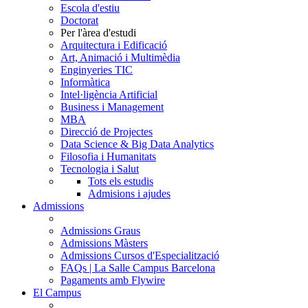
Escola d'estiu
Doctorat
Per l'àrea d'estudi
Arquitectura i Edificació
Art, Animació i Multimèdia
Enginyeries TIC
Informàtica
Intel·ligència Artificial
Business i Management
MBA
Direcció de Projectes
Data Science & Big Data Analytics
Filosofia i Humanitats
Tecnologia i Salut
Tots els estudis
Admisions i ajudes
Admissions
Admissions Graus
Admissions Màsters
Admissions Cursos d'Especialització
FAQs | La Salle Campus Barcelona
Pagaments amb Flywire
El Campus