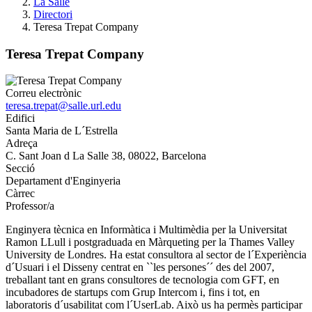
La Salle
Directori
Teresa Trepat Company
Teresa Trepat Company
Correu electrònic
teresa.trepat@salle.url.edu
Edifici
Santa Maria de L´Estrella
Adreça
C. Sant Joan d La Salle 38, 08022, Barcelona
Secció
Departament d'Enginyeria
Càrrec
Professor/a
Enginyera tècnica en Informàtica i Multimèdia per la Universitat
Ramon LLull i postgraduada en Màrqueting per la Thames Valley
University de Londres. Ha estat consultora al sector de l´Experiència
d´Usuari i el Disseny centrat en ``les persones´´ des del 2007,
treballant tant en grans consultores de tecnologia com GFT, en
incubadores de startups com Grup Intercom i, fins i tot, en
laboratoris d´usabilitat com l´UserLab. Això us ha permès participar