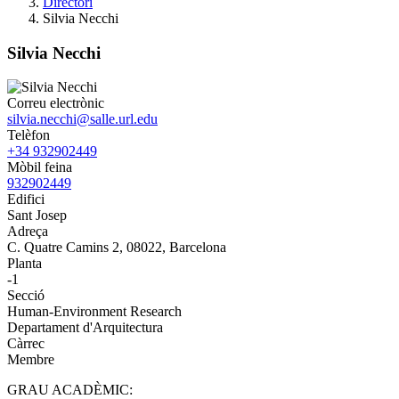
Directori
Silvia Necchi
Silvia Necchi
Correu electrònic
silvia.necchi@salle.url.edu
Telèfon
+34 932902449
Mòbil feina
932902449
Edifici
Sant Josep
Adreça
C. Quatre Camins 2, 08022, Barcelona
Planta
-1
Secció
Human-Environment Research
Departament d'Arquitectura
Càrrec
Membre
GRAU ACADÈMIC: