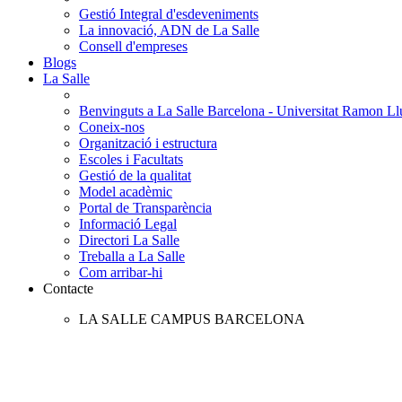
Gestió Integral d'esdeveniments
La innovació, ADN de La Salle
Consell d'empreses
Blogs
La Salle
Benvinguts a La Salle Barcelona - Universitat Ramon Llu
Coneix-nos
Organització i estructura
Escoles i Facultats
Gestió de la qualitat
Model acadèmic
Portal de Transparència
Informació Legal
Directori La Salle
Treballa a La Salle
Com arribar-hi
Contacte
LA SALLE CAMPUS BARCELONA