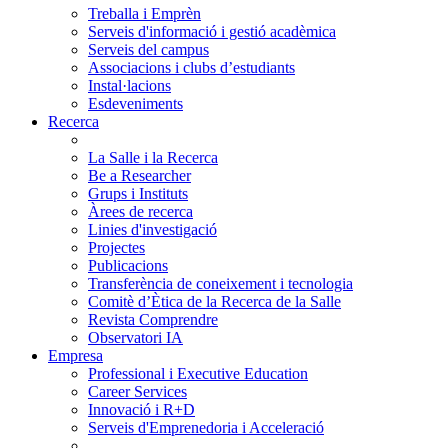
Treballa i Emprèn
Serveis d'informació i gestió acadèmica
Serveis del campus
Associacions i clubs d’estudiants
Instal·lacions
Esdeveniments
Recerca
La Salle i la Recerca
Be a Researcher
Grups i Instituts
Àrees de recerca
Linies d'investigació
Projectes
Publicacions
Transferència de coneixement i tecnologia
Comitè d’Ètica de la Recerca de la Salle
Revista Comprendre
Observatori IA
Empresa
Professional i Executive Education
Career Services
Innovació i R+D
Serveis d'Emprenedoria i Acceleració