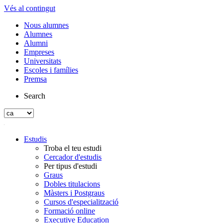
Vés al contingut
Nous alumnes
Alumnes
Alumni
Empreses
Universitats
Escoles i famílies
Premsa
Search
Estudis
Troba el teu estudi
Cercador d'estudis
Per tipus d'estudi
Graus
Dobles titulacions
Màsters i Postgraus
Cursos d'especialització
Formació online
Executive Education