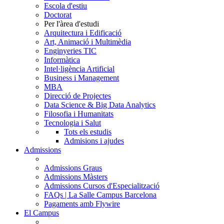
Escola d'estiu
Doctorat
Per l'àrea d'estudi
Arquitectura i Edificació
Art, Animació i Multimèdia
Enginyeries TIC
Informàtica
Intel·ligència Artificial
Business i Management
MBA
Direcció de Projectes
Data Science & Big Data Analytics
Filosofia i Humanitats
Tecnologia i Salut
Tots els estudis
Admisions i ajudes
Admissions
Admissions Graus
Admissions Màsters
Admissions Cursos d'Especialització
FAQs | La Salle Campus Barcelona
Pagaments amb Flywire
El Campus