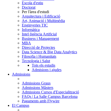
Escola d'estiu
Doctorat
Per l'àrea d'estudi
Arquitectura i Edificació
Art, Animació i Multimèdia
Enginyeries TIC
Informàtica
Intel·ligència Artificial
Business i Management
MBA
Direcció de Projectes
Data Science & Big Data Analytics
Filosofia i Humanitats
Tecnologia i Salut
Tots els estudis
Admisions i ajudes
Admissions
Admissions Graus
Admissions Màsters
Admissions Cursos d'Especialització
FAQs | La Salle Campus Barcelona
Pagaments amb Flywire
El Campus