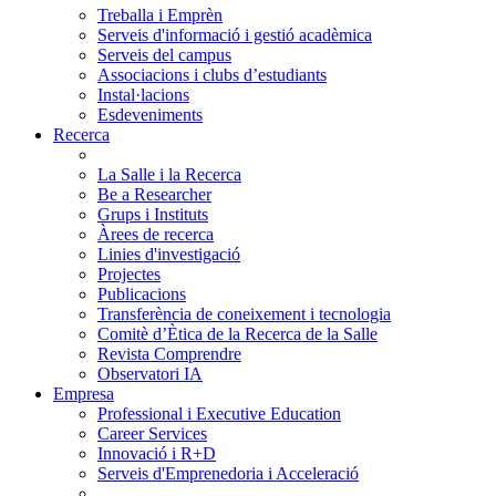
Treballa i Emprèn
Serveis d'informació i gestió acadèmica
Serveis del campus
Associacions i clubs d’estudiants
Instal·lacions
Esdeveniments
Recerca
La Salle i la Recerca
Be a Researcher
Grups i Instituts
Àrees de recerca
Linies d'investigació
Projectes
Publicacions
Transferència de coneixement i tecnologia
Comitè d’Ètica de la Recerca de la Salle
Revista Comprendre
Observatori IA
Empresa
Professional i Executive Education
Career Services
Innovació i R+D
Serveis d'Emprenedoria i Acceleració