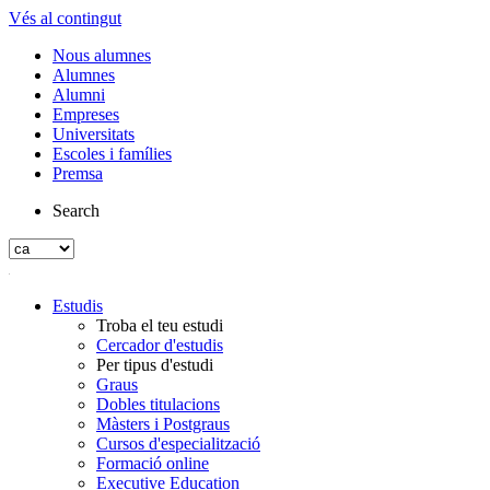
Vés al contingut
Nous alumnes
Alumnes
Alumni
Empreses
Universitats
Escoles i famílies
Premsa
Search
Estudis
Troba el teu estudi
Cercador d'estudis
Per tipus d'estudi
Graus
Dobles titulacions
Màsters i Postgraus
Cursos d'especialització
Formació online
Executive Education