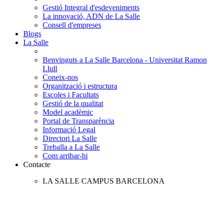
Gestió Integral d'esdeveniments
La innovació, ADN de La Salle
Consell d'empreses
Blogs
La Salle
Benvinguts a La Salle Barcelona - Universitat Ramon
Llull
Coneix-nos
Organització i estructura
Escoles i Facultats
Gestió de la qualitat
Model acadèmic
Portal de Transparència
Informació Legal
Directori La Salle
Treballa a La Salle
Com arribar-hi
Contacte
LA SALLE CAMPUS BARCELONA