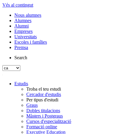
Vés al contingut
Nous alumnes
Alumnes
Alumni
Empreses
Universitats
Escoles i famílies
Premsa
Search
Estudis
Troba el teu estudi
Cercador d'estudis
Per tipus d'estudi
Graus
Dobles titulacions
Màsters i Postgraus
Cursos d'especialització
Formació online
Executive Education