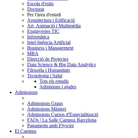
Escola d'estiu
Doctorat
Per l'àrea d'estudi
Arquitectura i Edificació
Art, Animació i Multimèdia
Enginyeries TIC
Informàtica
Intel·ligència Artificial
Business i Management
MBA
Direcció de Projectes
Data Science & Big Data Analytics
Filosofia i Humanitats
Tecnologia i Salut
Tots els estudis
Admisions i ajudes
Admissions
Admissions Graus
Admissions Màsters
Admissions Cursos d'Especialització
FAQs | La Salle Campus Barcelona
Pagaments amb Flywire
El Campus