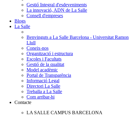
Gestió Integral d'esdeveniments
La innovació, ADN de La Salle
Consell d'empreses
Blogs
La Salle
Benvinguts a La Salle Barcelona - Universitat Ramon
Llull
Coneix-nos
Organització i estructura
Escoles i Facultats
Gestió de la qualitat
Model acadèmic
Portal de Transparència
Informació Legal
Directori La Salle
Treballa a La Salle
Com arribar-hi
Contacte
LA SALLE CAMPUS BARCELONA