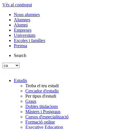
Vés al contingut
Nous alumnes
Alumnes
Alumni
Empreses
Universitats
Escoles i famílies
Premsa
Search
Estudis
Troba el teu estudi
Cercador d'estudis
Per tipus d'estudi
Graus
Dobles titulacions
Màsters i Postgraus
Cursos d'especialització
Formació online
Executive Education