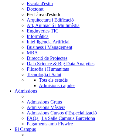
Escola d'estiu
Doctorat
Per l'àrea d'estudi
Arquitectura i Edificació
Art, Animació i Multimèdia
Enginyeries TIC
Informàtica
Intel·ligència Artificial
Business i Management
MBA
Direcció de Projectes
Data Science & Big Data Analytics
Filosofia i Humanitats
Tecnologia i Salut
Tots els estudis
Admisions i ajudes
Admissions
Admissions Graus
Admissions Màsters
Admissions Cursos d'Especialització
FAQs | La Salle Campus Barcelona
Pagaments amb Flywire
El Campus