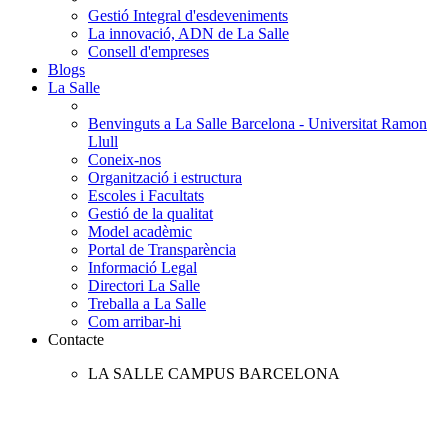
Gestió Integral d'esdeveniments
La innovació, ADN de La Salle
Consell d'empreses
Blogs
La Salle
Benvinguts a La Salle Barcelona - Universitat Ramon
Llull
Coneix-nos
Organització i estructura
Escoles i Facultats
Gestió de la qualitat
Model acadèmic
Portal de Transparència
Informació Legal
Directori La Salle
Treballa a La Salle
Com arribar-hi
Contacte
LA SALLE CAMPUS BARCELONA