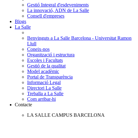
Gestió Integral d'esdeveniments
La innovació, ADN de La Salle
Consell d'empreses
Blogs
La Salle
Benvinguts a La Salle Barcelona - Universitat Ramon
Llull
Coneix-nos
Organització i estructura
Escoles i Facultats
Gestió de la qualitat
Model acadèmic
Portal de Transparència
Informació Legal
Directori La Salle
Treballa a La Salle
Com arribar-hi
Contacte
LA SALLE CAMPUS BARCELONA