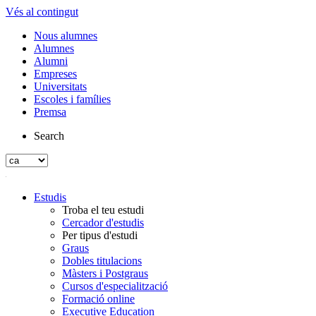
Vés al contingut
Nous alumnes
Alumnes
Alumni
Empreses
Universitats
Escoles i famílies
Premsa
Search
Estudis
Troba el teu estudi
Cercador d'estudis
Per tipus d'estudi
Graus
Dobles titulacions
Màsters i Postgraus
Cursos d'especialització
Formació online
Executive Education