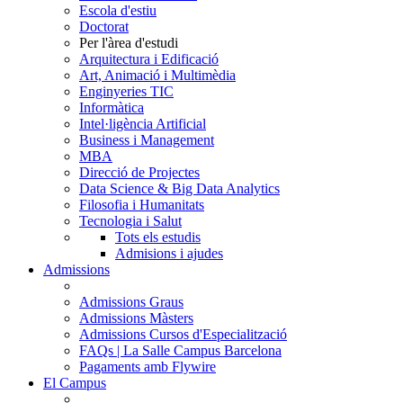
Escola d'estiu
Doctorat
Per l'àrea d'estudi
Arquitectura i Edificació
Art, Animació i Multimèdia
Enginyeries TIC
Informàtica
Intel·ligència Artificial
Business i Management
MBA
Direcció de Projectes
Data Science & Big Data Analytics
Filosofia i Humanitats
Tecnologia i Salut
Tots els estudis
Admisions i ajudes
Admissions
Admissions Graus
Admissions Màsters
Admissions Cursos d'Especialització
FAQs | La Salle Campus Barcelona
Pagaments amb Flywire
El Campus