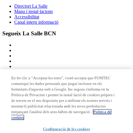
Directori La Salle
Mapa i instal·lacions
Accessibilitat
Canal intern informació
Segueix La Salle BCN
En fer clic a “Acceptar-les totes”, vostè accepta que FUNITEC
comuniqui les dades personals que pugui incloure en els
Membre de
formularis d'aquesta web a Google, Inc segons s'informa en la
Política de Privacitat i permet la instal·lació de cookies pròpies i
de tercers en el seu dispositiu per a millorar els nostres serveis i
mostrar-li publicitat relacionada amb les seves preferències
Acreditacions
mitjançant l'anàlisi dels seus hàbits de navegació.
Política de
cookies
Configuració de les cookies
© 2026 La Salle Campus Barcelona - URL |
Avís legal
|
Política de