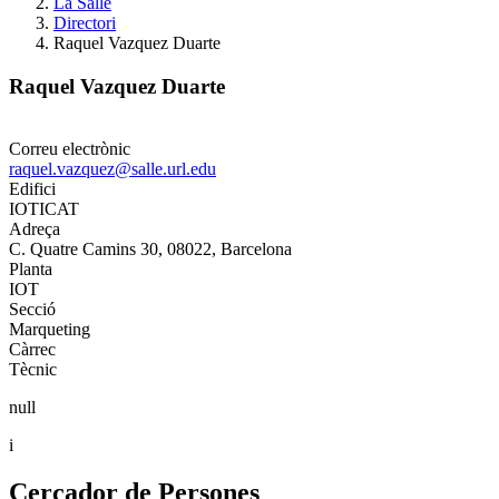
La Salle
Directori
Raquel Vazquez Duarte
Raquel Vazquez Duarte
Correu electrònic
raquel.vazquez@salle.url.edu
Edifici
IOTICAT
Adreça
C. Quatre Camins 30, 08022, Barcelona
Planta
IOT
Secció
Marqueting
Càrrec
Tècnic
null
i
Cercador de Persones