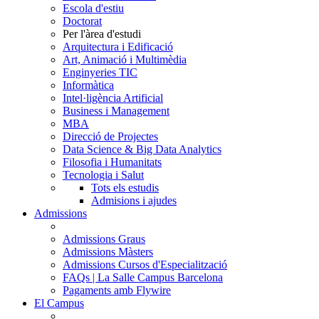
Escola d'estiu
Doctorat
Per l'àrea d'estudi
Arquitectura i Edificació
Art, Animació i Multimèdia
Enginyeries TIC
Informàtica
Intel·ligència Artificial
Business i Management
MBA
Direcció de Projectes
Data Science & Big Data Analytics
Filosofia i Humanitats
Tecnologia i Salut
Tots els estudis
Admisions i ajudes
Admissions
Admissions Graus
Admissions Màsters
Admissions Cursos d'Especialització
FAQs | La Salle Campus Barcelona
Pagaments amb Flywire
El Campus