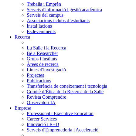
Treballa i Emprèn
Serveis d'informació i gestió acadèmica
Serveis del campus
Associacions i clubs d’estudiants
Instal·lacions
Esdeveniments
Recerca
La Salle i la Recerca
Be a Researcher
Grups i Instituts
Àrees de recerca
Linies d'investigació
Projectes
Publicacions
Transferència de coneixement i tecnologia
Comitè d’Ètica de la Recerca de la Salle
Revista Comprendre
Observatori IA
Empresa
Professional i Executive Education
Career Services
Innovació i R+D
Serveis d'Emprenedoria i Acceleració