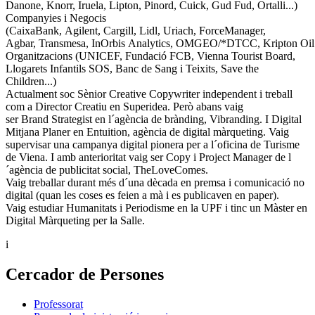
Danone, Knorr, Iruela, Lipton, Pinord, Cuick, Gud Fud, Ortalli...)
Companyies i Negocis
(CaixaBank, Agilent, Cargill, Lidl, Uriach, ForceManager,
Agbar, Transmesa, InOrbis Analytics, OMGEO/*DTCC, Kripton Oil.
Organitzacions (UNICEF, Fundació FCB, Vienna Tourist Board,
Llogarets Infantils SOS, Banc de Sang i Teixits, Save the
Children...)
Actualment soc Sènior Creative Copywriter independent i treball
com a Director Creatiu en Superidea. Però abans vaig
ser Brand Strategist en l´agència de brànding, Vibranding. I Digital
Mitjana Planer en Entuition, agència de digital màrqueting. Vaig
supervisar una campanya digital pionera per a l´oficina de Turisme
de Viena. I amb anterioritat vaig ser Copy i Project Manager de l
´agència de publicitat social, TheLoveComes.
Vaig treballar durant més d´una dècada en premsa i comunicació no
digital (quan les coses es feien a mà i es publicaven en paper).
Vaig estudiar Humanitats i Periodisme en la UPF i tinc un Màster en
Digital Màrqueting per la Salle.
i
Cercador de Persones
Professorat