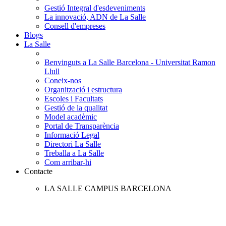
Gestió Integral d'esdeveniments
La innovació, ADN de La Salle
Consell d'empreses
Blogs
La Salle
Benvinguts a La Salle Barcelona - Universitat Ramon
Llull
Coneix-nos
Organització i estructura
Escoles i Facultats
Gestió de la qualitat
Model acadèmic
Portal de Transparència
Informació Legal
Directori La Salle
Treballa a La Salle
Com arribar-hi
Contacte
LA SALLE CAMPUS BARCELONA