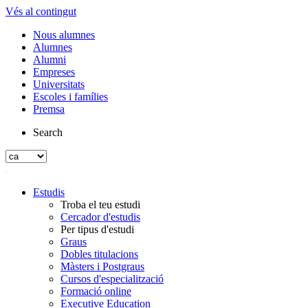
Vés al contingut
Nous alumnes
Alumnes
Alumni
Empreses
Universitats
Escoles i famílies
Premsa
Search
Estudis
Troba el teu estudi
Cercador d'estudis
Per tipus d'estudi
Graus
Dobles titulacions
Màsters i Postgraus
Cursos d'especialització
Formació online
Executive Education