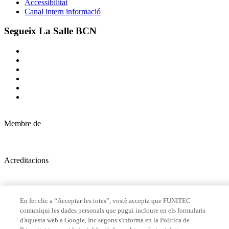
Accessibilitat
Canal intern informació
Segueix La Salle BCN
Membre de
Acreditacions
© 2026 La Salle Campus Barcelona - URL |
Avís legal
|
Política de
En fer clic a “Acceptar-les totes”, vostè accepta que FUNITEC
privacitat
|
Política de cookies
comuniqui les dades personals que pugui incloure en els formularis
d'aquesta web a Google, Inc segons s'informa en la Política de
Formulari de cerca